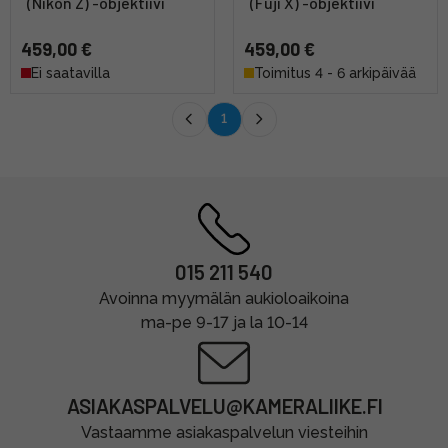
(Nikon Z) -objektiivi
(Fuji X) -objektiivi
459,00 €
459,00 €
Ei saatavilla
Toimitus 4 - 6 arkipäivää
1
015 211 540
Avoinna myymälän aukioloaikoina
ma-pe 9-17 ja la 10-14
ASIAKASPALVELU@KAMERALIIKE.FI
Vastaamme asiakaspalvelun viesteihin