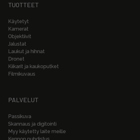
TUOTTEET
Käytetyt
Kamerat
Objektiivit
Jalustat
Laukut ja hihnat
Dronet
Kiikarit ja kaukoputket
Filmikuvaus
PALVELUT
Passikuva
Skannaus ja digitointi
Myy käytetty laite meille
Kennon puhdistus