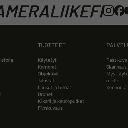
MERALIIKEFI
TUOTTEET
PALVEL
storia
Käytetyt
Passikuva
Kamerat
Skannaus j
Objektiivit
Myy käytet
Jalustat
meille
Laukut ja hihnat
Kennon pu
t
Dronet
Kiikarit ja kaukoputket
Filmikuvaus