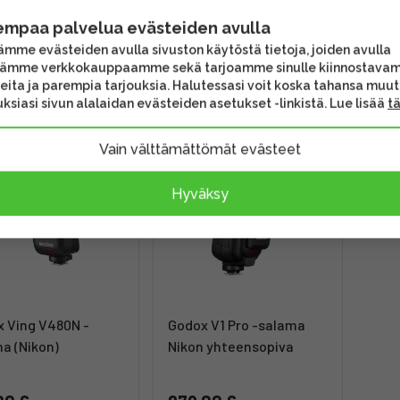
n) -salama
5000 salamalaite
AF -
empaa palvelua evästeiden avulla
mme evästeiden avulla sivuston käytöstä tietoja, joiden avulla
00 €
649,00 €
319
tämme verkkokauppaamme sekä tarjoamme sinulle kiinnostava
itus heti
Toimitus 4 - 6 arkipäivää
Toi
eita ja parempia tarjouksia. Halutessasi voit koska tahansa muu
ksiasi sivun alalaidan evästeiden asetukset -linkistä. Lue lisää
t
Vain välttämättömät evästeet
Hyväksy
 Ving V480N -
Godox V1 Pro -salama
a (Nikon)
Nikon yhteensopiva