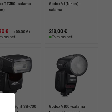
ox TT350 -salama
Godox V1 (Nikon) -
on)
salama
20 €
219,00 €
(99,00 €)
mitus heti
Toimitus heti
n Speedlight SB-700
Godox V100 -salama