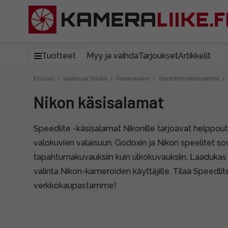
Tuotteet
Myy ja vaihda
Tarjoukset
Artikkelit
Etusivu
/
Valaisu ja Studio
/
Salamavalot
/
Speedlite käsisalamat
/
Nikon käsisalamat
Speedlite -käsisalamat Nikonille tarjoavat helppout
valokuvien valaisuun. Godoxin ja Nikon speelitet sov
tapahtumakuvauksiin kuin ulkokuvauksiin. Laadukas 
valinta Nikon-kameroiden käyttäjille. Tilaa Speedli
verkkokaupastamme!