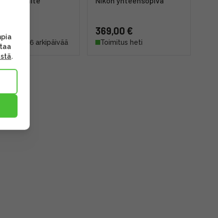
salamalaite
Nikon yhteensopiva
,00 €
369,00 €
mpia
mitus 4 - 6 arkipäivää
Toimitus heti
ttaa
ästä
.