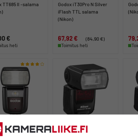
 TT685 II -salama
Godox iT30Pro N Silver
God
n)
iFlash TTL salama
(Nik
(Nikon)
00 €
67,92 €
79,
(84,90 €)
itus heti
Toimitus heti
Toi
 Ving V860III N TTL
Nikon Speedlight SB-
Niko