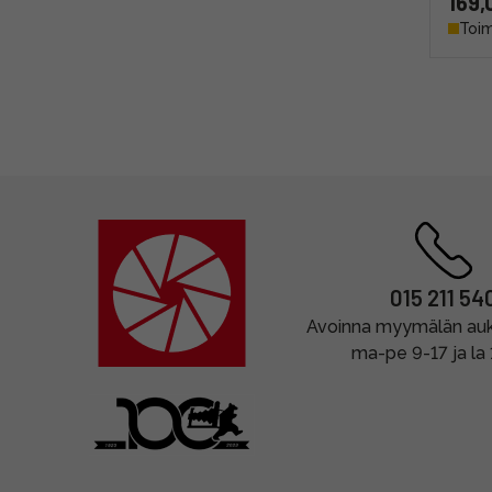
169,
Toim
015 211 54
Avoinna myymälän auki
ma-pe 9-17 ja la