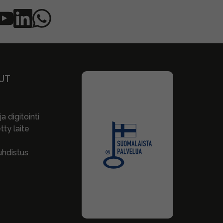
UT
a digitointi
ty laite
hdistus