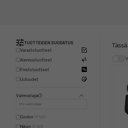
TUOTTEIDEN SUODATUS
Tässä
Varastotuotteet
V
Alennustuotteet
Poistotuotteet
Uutuudet
Valmistaja
(8 kpl)
Godox
(2 kpl)
Nikon