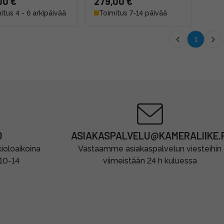
00 €
279,00 €
itus 4 - 6 arkipäivää
Toimitus 7-14 päivää
1
0
ASIAKASPALVELU@KAMERALIIKE.F
oloaikoina
Vastaamme asiakaspalvelun viesteihin
 10-14
viimeistään 24 h kuluessa