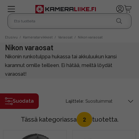
Etusivu
/
Kameratarvikkeet
/
Varaosat
/
Nikon varaosat
Nikon varaosat
Nikonin runkotulppa hukassa tai akkuluukun kansi
karannut omille teilleen. Ei hätää, meiltä löydät
varaosat!
Suodata
Lajittele:
Tässä kategoriassa
tuotetta.
2