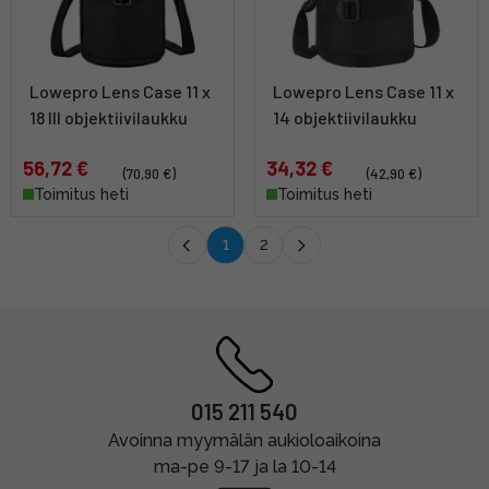
Lowepro Lens Case 11 x
Lowepro Lens Case 11 x
18 III objektiivilaukku
14 objektiivilaukku
56,72 €
34,32 €
(70,90 €)
(42,90 €)
Toimitus heti
Toimitus heti
1
2
015 211 540
Avoinna myymälän aukioloaikoina
ma-pe 9-17 ja la 10-14