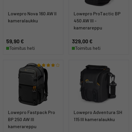
Lowepro Nova 160 AW II
Lowepro ProTactic BP
kameralaukku
450 AW III -
kamerareppu
59,90 €
329,00 €
Toimitus heti
Toimitus heti
Lowepro Fastpack Pro
Lowepro Adventura SH
BP 250 AW III
115 III kameralaukku
kamerareppu