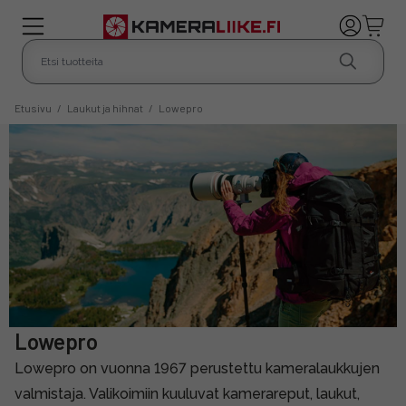
Etusivu
/
Laukut ja hihnat
/
Lowepro
Lowepro
Lowepro on vuonna 1967 perustettu kameralaukkujen
valmistaja. Valikoimiin kuuluvat kamerareput, laukut,