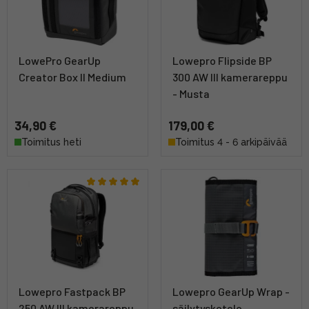
LowePro GearUp
Lowepro Flipside BP
Creator Box II Medium
300 AW III kamerareppu
- Musta
34,90 €
179,00 €
Toimitus heti
Toimitus 4 - 6 arkipäivää
Lowepro Fastpack BP
Lowepro GearUp Wrap -
250 AW III kamerareppu
säilytyskotelo