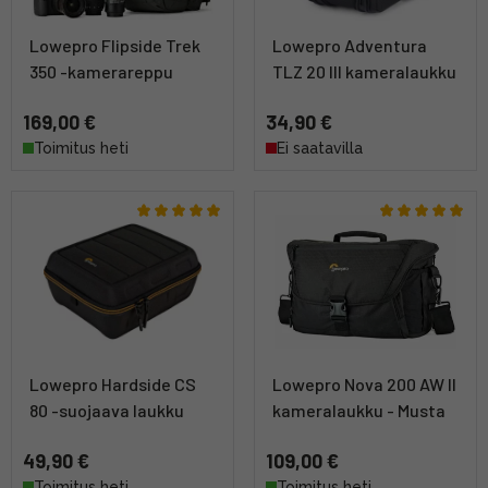
Lowepro Flipside Trek
Lowepro Adventura
350 -kamerareppu
TLZ 20 III kameralaukku
169,00 €
34,90 €
Toimitus heti
Ei saatavilla
Lowepro Hardside CS
Lowepro Nova 200 AW II
80 -suojaava laukku
kameralaukku - Musta
49,90 €
109,00 €
Toimitus heti
Toimitus heti