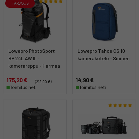
TARJOUS
Lowepro PhotoSport
Lowepro Tahoe CS 10
BP 24L AW III -
kamerakotelo - Sininen
kamerareppu - Harmaa
175,20 €
14,90 €
(219,00 €)
Toimitus heti
Toimitus heti