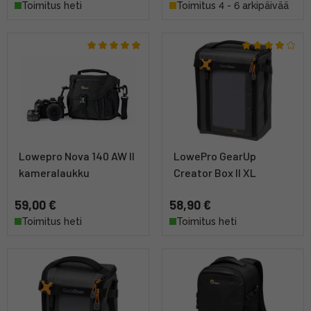
Toimitus heti
Toimitus 4 - 6 arkipäivää
Lowepro Nova 140 AW II
LowePro GearUp
kameralaukku
Creator Box II XL
59,00 €
58,90 €
Toimitus heti
Toimitus heti