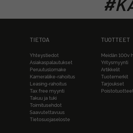
#KA
TIETOA
TUOTTEET
Yhteystiedot
Meidän 100v hi
Asiakaspalautukset
Yritysmyynti
Peruutuslomake
Artikkelit
Kameraliike-rahoitus
Tuotemerkit
Leasing-rahoitus
Tarjoukset
Tax free myynti
Poistotuottee
Takuu ja tuki
Toimitusehdot
Saavutettavuus
Tietosuojaseloste