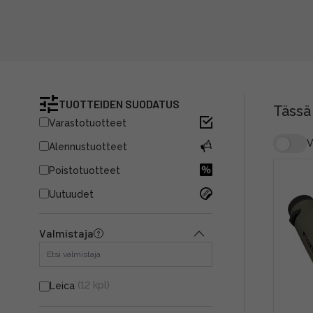
TUOTTEIDEN SUODATUS
Tässä
Varastotuotteet
V
Alennustuotteet
Poistotuotteet
Uutuudet
Valmistaja
(12 kpl)
Leica