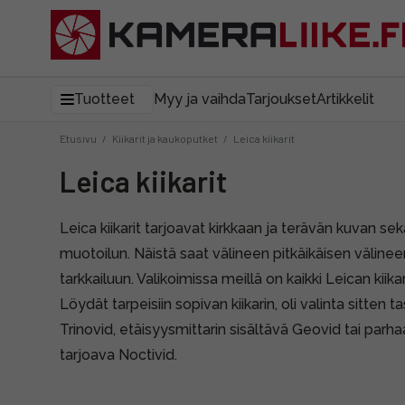
Tuotteet
Myy ja vaihda
Tarjoukset
Artikkelit
Etusivu
/
Kiikarit ja kaukoputket
/
Leica kiikarit
Leica kiikarit
Leica kiikarit tarjoavat kirkkaan ja terävän kuvan s
muotoilun. Näistä saat välineen pitkäikäisen väline
tarkkailuun. Valikoimissa meillä on kaikki Leican kiikari
Löydät tarpeisiin sopivan kiikarin, oli valinta sitten
Trinovid, etäisyysmittarin sisältävä Geovid tai par
tarjoava Noctivid.