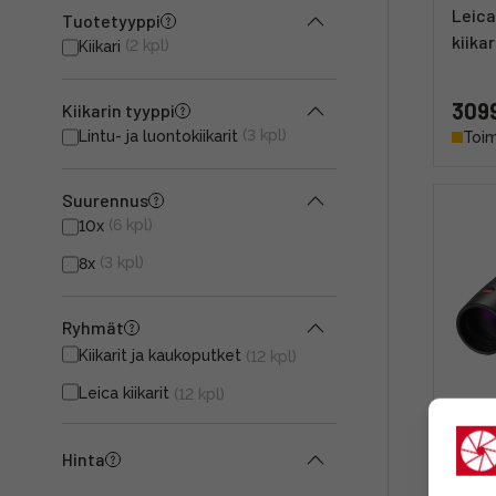
Leica
Tuotetyyppi
kiikar
(2 kpl)
Kiikari
3099
Kiikarin tyyppi
(3 kpl)
Lintu- ja luontokiikarit
Toim
Suurennus
(6 kpl)
10x
(3 kpl)
8x
Ryhmät
Kiikarit ja kaukoputket
(12 kpl)
Leica kiikarit
(12 kpl)
Leica
Hinta
kiikar