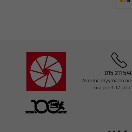
Toim
015 211 54
Avoinna myymälän auki
ma-pe 9-17 ja la