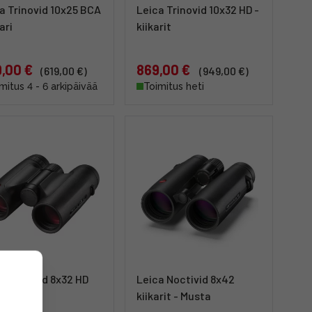
a Trinovid 10x25 BCA
Leica Trinovid 10x32 HD -
ari
kiikarit
,00 €
869,00 €
(619,00 €)
(949,00 €)
mitus 4 - 6 arkipäivää
Toimitus heti
a Trinovid 8x32 HD
Leica Noctivid 8x42
ri
kiikarit - Musta