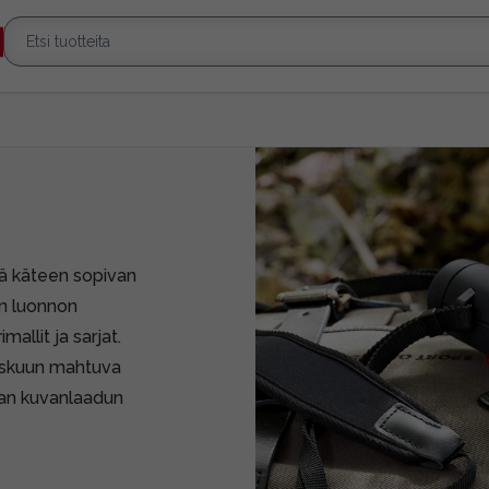
ekä käteen sopivan
en luonnon
mallit ja sarjat.
 taskuun mahtuva
haan kuvanlaadun