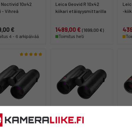
 Noctivid 10x42
Leica Geovid R 10x42
Leic
i - Vihreä
kiikari etäisyysmittarilla
-kiik
,00 €
1489,00 €
439
(1699,00 €)
itus 4 - 6 arkipäivää
Toimitus heti
Toi
 Trinovid 10x42 HD -
Leica Trinovid 8x42 HD -
Leic
it
kiikarit
kiika