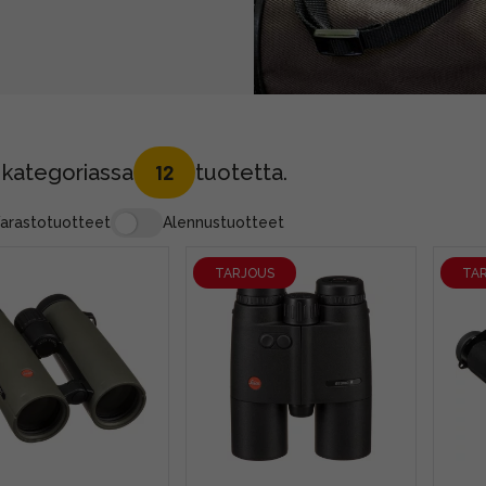
 kategoriassa
tuotetta.
12
arastotuotteet
Alennustuotteet
TARJOUS
TA