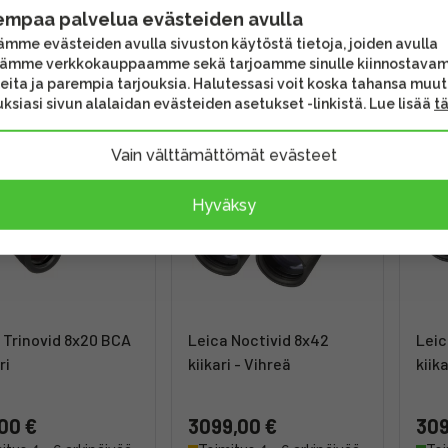
empaa palvelua evästeiden avulla
,00 €
1290,00 €
899
mme evästeiden avulla sivuston käytöstä tietoja, joiden avulla
itus heti
Toimitus heti
Toi
tämme verkkokauppaamme sekä tarjoamme sinulle kiinnostava
eita ja parempia tarjouksia. Halutessasi voit koska tahansa muu
ksiasi sivun alalaidan evästeiden asetukset -linkistä. Lue lisää
t
Vain välttämättömät evästeet
Hyväksy
 Trinovid 8x20 BCA
Leica Noctivid 8x42
Leic
ri
kiikari - Vihreä
kiik
00 €
3099,00 €
309