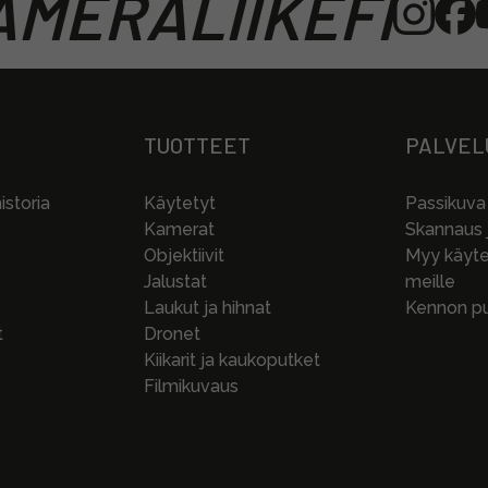
MERALIIKEFI
TUOTTEET
PALVEL
storia
Käytetyt
Passikuva
Kamerat
Skannaus j
Objektiivit
Myy käytet
Jalustat
meille
Laukut ja hihnat
Kennon pu
t
Dronet
Kiikarit ja kaukoputket
Filmikuvaus