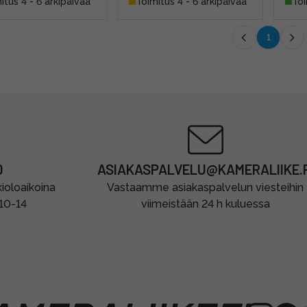
itus 4 - 6 arkipäivää
Toimitus 4 - 6 arkipäivää
Toi
1
0
ASIAKASPALVELU@KAMERALIIKE.F
oloaikoina
Vastaamme asiakaspalvelun viesteihin
 10-14
viimeistään 24 h kuluessa