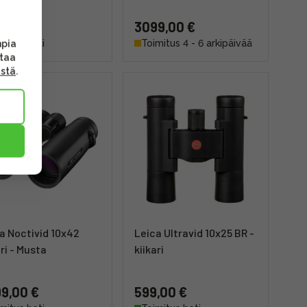
,00 €
3099,00 €
mitus heti
Toimitus 4 - 6 arkipäivää
mpia
ttaa
ästä
.
a Noctivid 10x42
Leica Ultravid 10x25 BR -
ari - Musta
kiikari
9,00 €
599,00 €