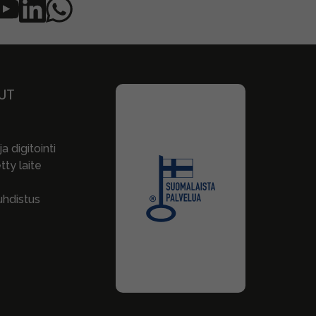
UT
a digitointi
ty laite
hdistus