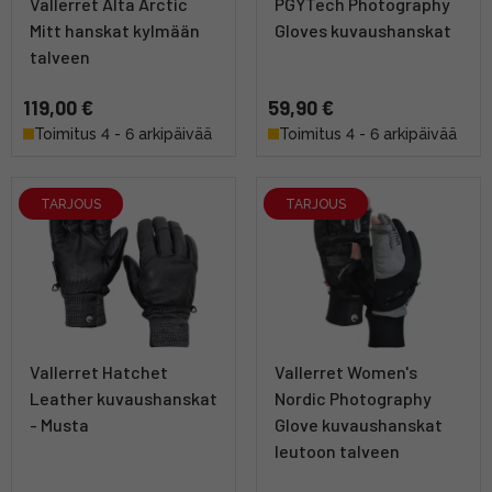
Vallerret Alta Arctic
PGYTech Photography
Mitt hanskat kylmään
Gloves kuvaushanskat
talveen
119,00 €
59,90 €
Toimitus 4 - 6 arkipäivää
Toimitus 4 - 6 arkipäivää
TARJOUS
TARJOUS
Vallerret Hatchet
Vallerret Women's
Leather kuvaushanskat
Nordic Photography
- Musta
Glove kuvaushanskat
leutoon talveen