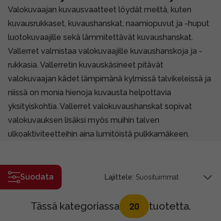
Valokuvaajan kuvausvaatteet löydät meiltä, kuten
kuvausrukkaset, kuvaushanskat, naamiopuvut ja -huput
luotokuvaajille sekä lämmitettävät kuvaushanskat.
Vallerret valmistaa valokuvaajille kuvaushanskoja ja -
rukkasia. Vallerretin kuvauskäsineet pitävät
valokuvaajan kädet lämpimänä kylmissä talvikeleissä ja
niissä on monia hienoja kuvausta helpottavia
yksityiskohtia. Vallerret valokuvaushanskat sopivat
valokuvauksen lisäksi myös muihin talven
ulkoaktiviteetteihin aina lumitöistä pulkkamäkeen.
Suodata
Lajittele:
Tässä kategoriassa
tuotetta.
20