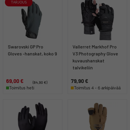
TARJOUS
Swarovski GP Pro
Vallerret Markhof Pro
Gloves -hanskat, koko 9
V3 Photography Glove
kuvaushanskat
talvikeliin
69,00 €
79,90 €
(84,90 €)
Toimitus heti
Toimitus 4 - 6 arkipäivää