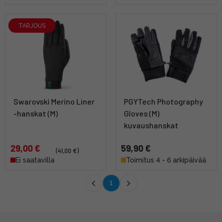
TARJOUS
Swarovski Merino Liner
PGYTech Photography
-hanskat (M)
Gloves (M)
kuvaushanskat
29,00 €
59,90 €
(41,00 €)
Ei saatavilla
Toimitus 4 - 6 arkipäivää
1