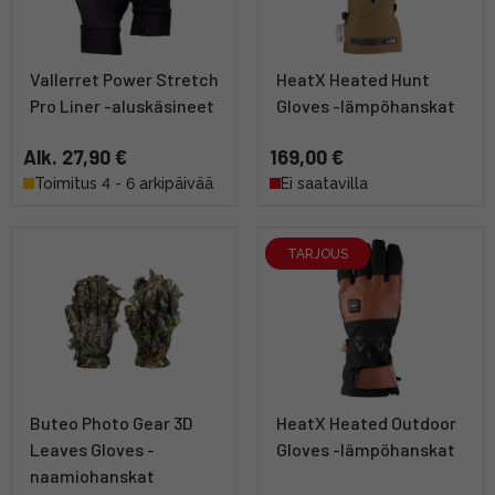
Vallerret Power Stretch
HeatX Heated Hunt
Pro Liner -aluskäsineet
Gloves -lämpöhanskat
Alk. 27,90 €
169,00 €
Toimitus 4 - 6 arkipäivää
Ei saatavilla
TARJOUS
Buteo Photo Gear 3D
HeatX Heated Outdoor
Leaves Gloves -
Gloves -lämpöhanskat
naamiohanskat