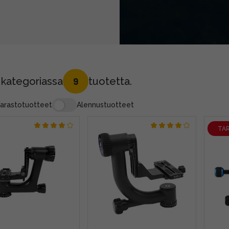
 kategoriassa
tuotetta.
9
arastotuotteet
Alennustuotteet
TA