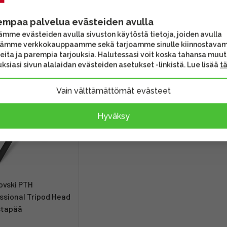
iinnityslevy
kiikku
empaa palvelua evästeiden avulla
00 €
769,00 €
649
mme evästeiden avulla sivuston käytöstä tietoja, joiden avulla
aatavilla
Ei saatavilla
Toi
tämme verkkokauppaamme sekä tarjoamme sinulle kiinnostava
eita ja parempia tarjouksia. Halutessasi voit koska tahansa muu
ksiasi sivun alalaidan evästeiden asetukset -linkistä. Lue lisää
t
Vain välttämättömät evästeet
Hyväksy
ovski PTH
ssional Tripod Head
stapää