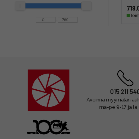
719,
Toim
-
015 211 54
Avoinna myymälän auki
ma-pe 9-17 ja la