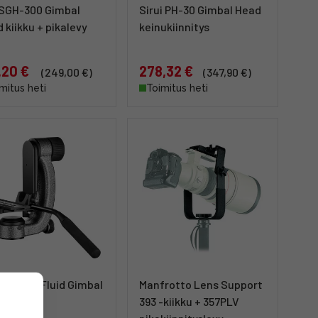
 SGH-300 Gimbal
Sirui PH-30 Gimbal Head
 kiikku + pikalevy
keinukiinnitys
,20 €
278,32 €
(249,00 €)
(347,90 €)
mitus heti
Toimitus heti
o GHFG1 Fluid Gimbal
Manfrotto Lens Support
 kiikku
393 -kiikku + 357PLV