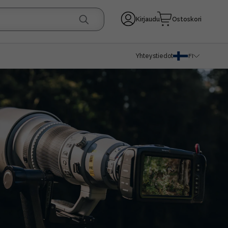
Kirjaudu
Ostoskori
Yhteystiedot
FI