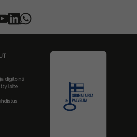
UT
a digitointi
ty laite
hdistus