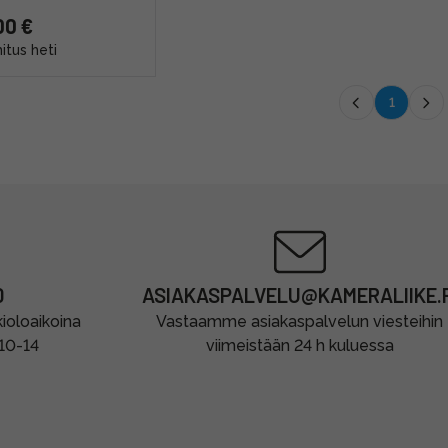
00 €
itus heti
1
0
ASIAKASPALVELU@KAMERALIIKE.F
oloaikoina
Vastaamme asiakaspalvelun viesteihin
 10-14
viimeistään 24 h kuluessa