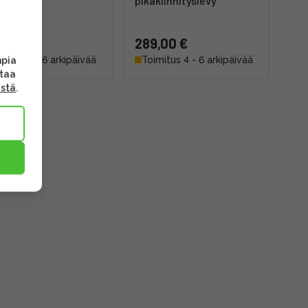
pikakiinnityslevy
,00 €
289,00 €
mitus 4 - 6 arkipäivää
Toimitus 4 - 6 arkipäivää
mpia
ttaa
ästä
.