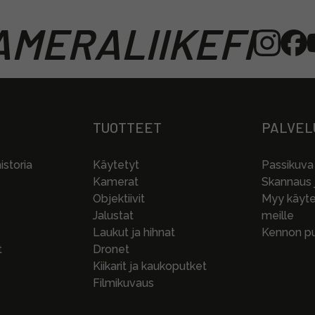
MERALIIKEFI
TUOTTEET
PALVEL
storia
Käytetyt
Passikuva
Kamerat
Skannaus j
Objektiivit
Myy käytet
Jalustat
meille
Laukut ja hihnat
Kennon pu
t
Dronet
Kiikarit ja kaukoputket
Filmikuvaus