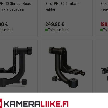
 PH-10 Gimbal Head
Sirui PH-20 Gimbal -
Slik
n -jalustapää
kiikku
Head
00 €
249,90 €
199
itus heti
Toimitus heti
Toi
 GH2 Gimbal Head
Wimberley WH-200
Gitz
u + PL100
Gimbal Tripod Head II -
Head