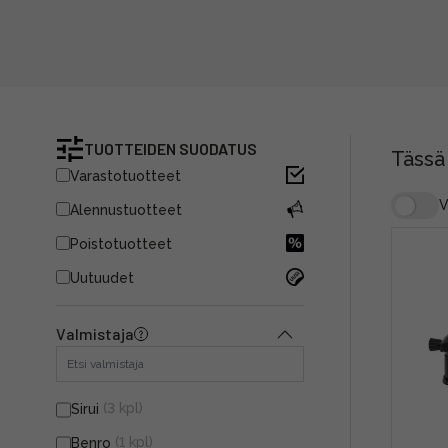
TUOTTEIDEN SUODATUS
Tässä
Varastotuotteet
V
Alennustuotteet
Poistotuotteet
Uutuudet
Valmistaja
(3 kpl)
Sirui
(1 kpl)
Benro