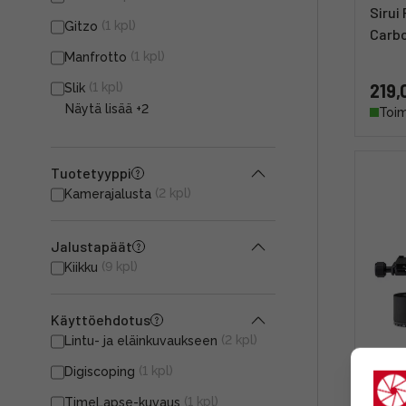
Sirui
(1 kpl)
Gitzo
Carbo
(1 kpl)
Manfrotto
(1 kpl)
219,
Slik
Näytä lisää
+2
Toim
Tuotetyyppi
(2 kpl)
Kamerajalusta
Jalustapäät
(9 kpl)
Kiikku
Käyttöehdotus
(2 kpl)
Lintu- ja eläinkuvaukseen
Benro
(1 kpl)
Digiscoping
kiikk
(1 kpl)
TimeLapse-kuvaus