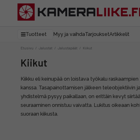
Tuotteet
Myy ja vaihda
Tarjoukset
Artikkelit
Etusivu
/
Jalustat
/
Jalustapäät
/
Kiikut
Kiikut
Kiikku eli keinupää on loistava työkalu raskaampien 
kanssa. Tasapainottamisen jälkeen teleobjektiivin 
yhdistelmä pysyy paikallaan, on erittäin kevyt siirtä
seuraaminen onnistuu vaivatta. Lukitus oikeaan koh
suoraan kiikusta.