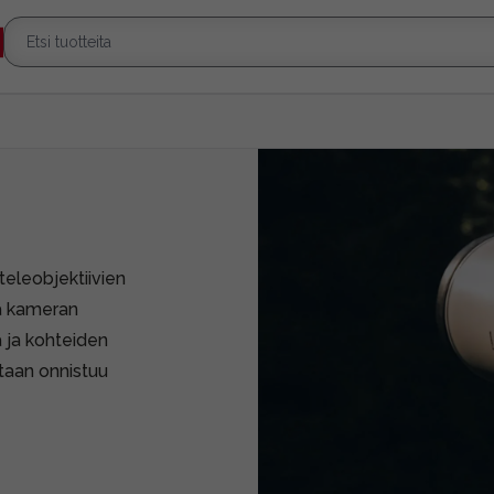
teleobjektiivien
ja kameran
ä ja kohteiden
taan onnistuu