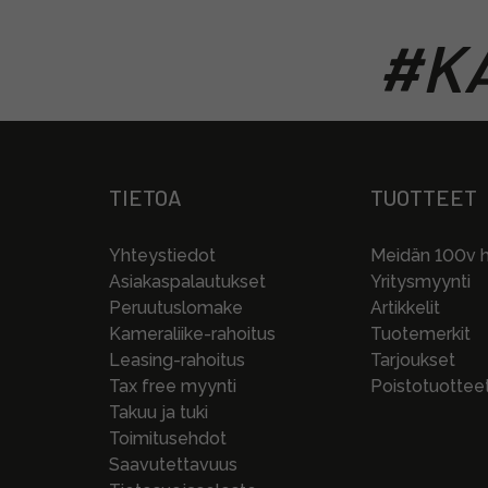
#KA
TIETOA
TUOTTEET
Yhteystiedot
Meidän 100v hi
Asiakaspalautukset
Yritysmyynti
Peruutuslomake
Artikkelit
Kameraliike-rahoitus
Tuotemerkit
Leasing-rahoitus
Tarjoukset
Tax free myynti
Poistotuottee
Takuu ja tuki
Toimitusehdot
Saavutettavuus