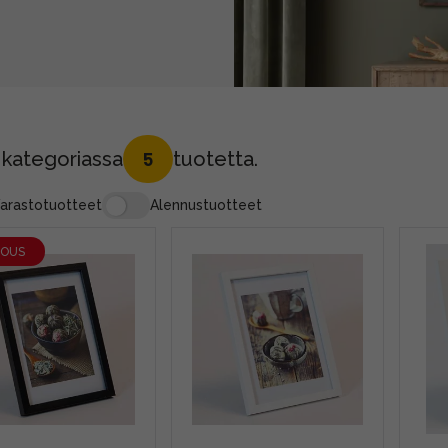
 kategoriassa
tuotetta.
5
arastotuotteet
Alennustuotteet
JOUS