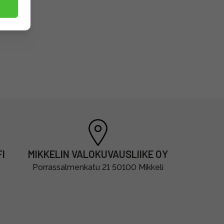
I
MIKKELIN VALOKUVAUSLIIKE OY
Porrassalmenkatu 21 50100 Mikkeli