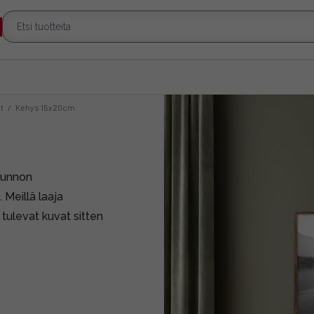
t
/
Kehys 15x20cm
Kunnon
 Meillä laaja
tulevat kuvat sitten