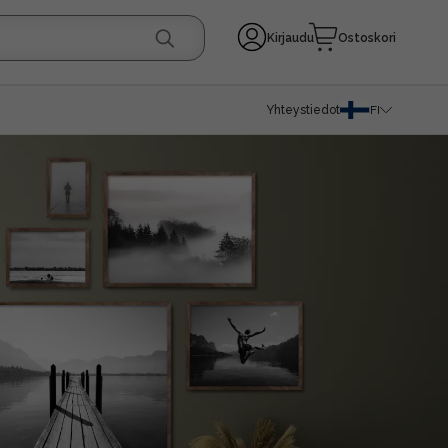
Kirjaudu
Ostoskori
Yhteystiedot
FI