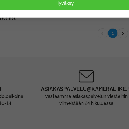
Hyväksy
0 €
itus heti
1
0
ASIAKASPALVELU@KAMERALIIKE.F
oloaikoina
Vastaamme asiakaspalvelun viesteihin
 10-14
viimeistään 24 h kuluessa