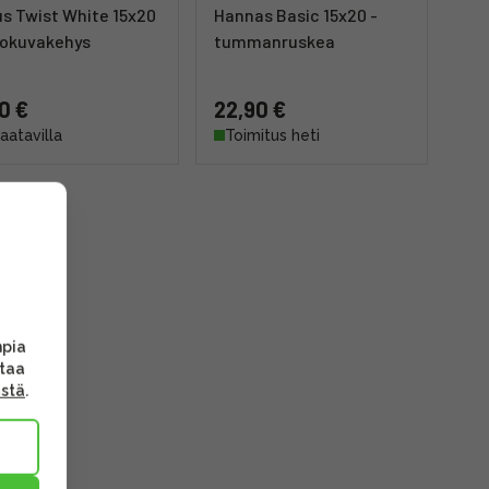
s Twist White 15x20
Hannas Basic 15x20 -
lokuvakehys
tummanruskea
90 €
22,90 €
saatavilla
Toimitus heti
mpia
ttaa
ästä
.