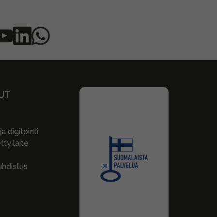
UT
a digitointi
ty laite
hdistus