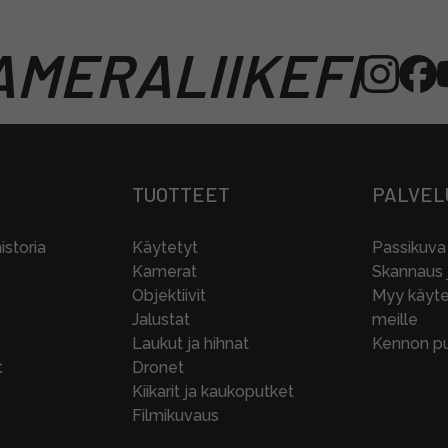
MERALIIKEFI
TUOTTEET
PALVEL
storia
Käytetyt
Passikuva
Kamerat
Skannaus j
Objektiivit
Myy käytet
Jalustat
meille
Laukut ja hihnat
Kennon pu
t
Dronet
Kiikarit ja kaukoputket
Filmikuvaus