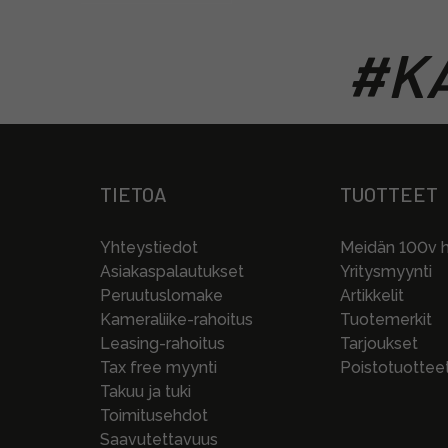
#KA
TIETOA
TUOTTEET
Yhteystiedot
Meidän 100v hi
Asiakaspalautukset
Yritysmyynti
Peruutuslomake
Artikkelit
Kameraliike-rahoitus
Tuotemerkit
Leasing-rahoitus
Tarjoukset
Tax free myynti
Poistotuottee
Takuu ja tuki
Toimitusehdot
Saavutettavuus