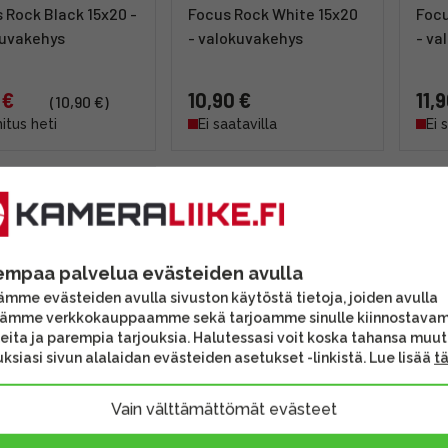
 Rock Black 15x20 -
Focus Rock White 15x20
Focu
kuvakehys
- valokuvakehys
- va
 €
10,90 €
11,
(10,90 €)
itus heti
Ei saatavilla
Ei 
empaa palvelua evästeiden avulla
mme evästeiden avulla sivuston käytöstä tietoja, joiden avulla
tämme verkkokauppaamme sekä tarjoamme sinulle kiinnostava
eita ja parempia tarjouksia. Halutessasi voit koska tahansa muu
ksiasi sivun alalaidan evästeiden asetukset -linkistä. Lue lisää
t
 Twist Black 15x20
Vain välttämättömät evästeet
okuvakehys