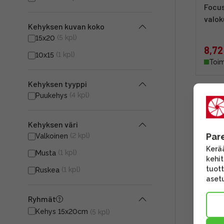
Focus
valo
Kehyksen kuvan koko
(5 kpl)
15x20
8,72
(1 kpl)
10x15
Toim
Kehyksen tyyppi
(4 kpl)
Puukehys
Kehyksen väri
Par
(2 kpl)
Valkoinen
Kerää
(1 kpl)
Musta
kehi
tuott
(1 kpl)
Ruskea
asetu
Ryhmät
Focus
Kehys 15x20cm
- val
(5 kpl)