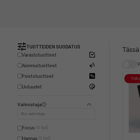
TUOTTEIDEN SUODATUS
Tässä
Varastotuotteet
V
Alennustuotteet
Poistotuotteet
TAR
Uutuudet
Valmistaja
(4 kpl)
Focus
(1 kpl)
Hannas