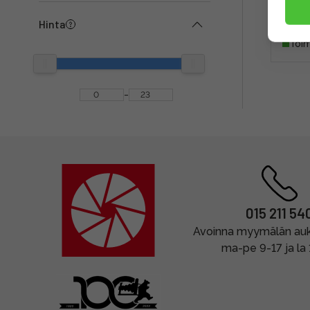
Hinta
11,9
Toim
-
015 211 54
Avoinna myymälän auki
ma-pe 9-17 ja la