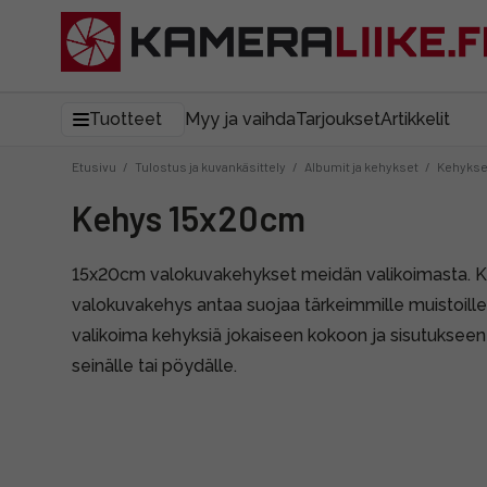
Tuotteet
Myy ja vaihda
Tarjoukset
Artikkelit
Etusivu
/
Tulostus ja kuvankäsittely
/
Albumit ja kehykset
/
Kehykse
Kehys 15x20cm
15x20cm valokuvakehykset meidän valikoimasta. 
valokuvakehys antaa suojaa tärkeimmille muistoille.
valikoima kehyksiä jokaiseen kokoon ja sisutukseen 
seinälle tai pöydälle.