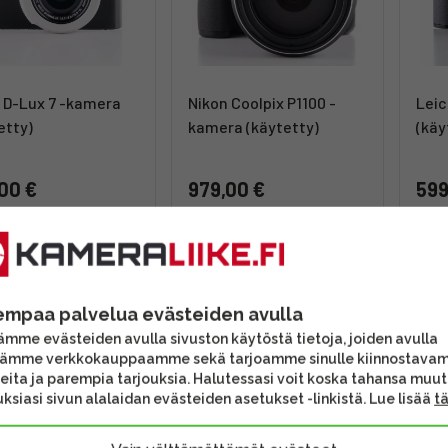
 D-Lux 7 -kamera
Nikon Coolpix P1100 -
Leic
etty)
kamera (käytetty)
(käy
00 €
979,00 €
599
itus heti
Toimitus heti
Toi
UUS
UUTUUS
empaa palvelua evästeiden avulla
mme evästeiden avulla sivuston käytöstä tietoja, joiden avulla
tämme verkkokauppaamme sekä tarjoamme sinulle kiinnostava
eita ja parempia tarjouksia. Halutessasi voit koska tahansa muu
ksiasi sivun alalaidan evästeiden asetukset -linkistä. Lue lisää
t