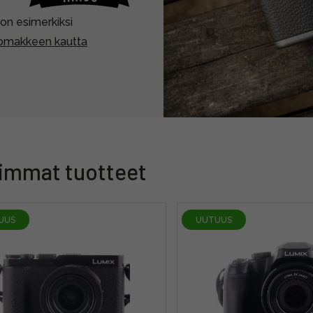
a on esimerkiksi
slomakkeen kautta
immat tuotteet
UUS
UUTUUS