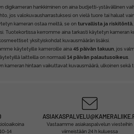
n digikameran hankkiminen on aina budjetti-ystävällinen va
hto, jos valokuvausharrastuksesi on vielä tuore tai haluat va
tetyn kameran ostaa meiltä, se on
turvallista ja riskitöntä
ksi. Tuotekortissa kerromme aina tarkasti käytetyn kameran k
kosmeettiset yksityiskohdat kuvausmäärän lisäksi.
mme käytetyille kameroille aina
45 päivän takuun
, jos va
käytetyillä laitteilla on normaali
14 päivän palautusoikeus
.
n kameran hintaan vaikuttavat kuvausmäärä, ulkoinen sekä to
0
ASIAKASPALVELU@KAMERALIIKE.F
oloaikoina
Vastaamme asiakaspalvelun viesteihin
 10-14
viimeistään 24 h kuluessa