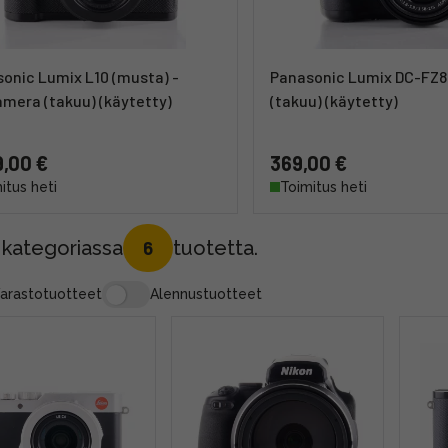
onic Lumix L10 (musta) -
Panasonic Lumix DC-FZ
amera (takuu) (käytetty)
(takuu) (käytetty)
,00 €
369,00 €
itus heti
Toimitus heti
 kategoriassa
tuotetta.
6
arastotuotteet
Alennustuotteet