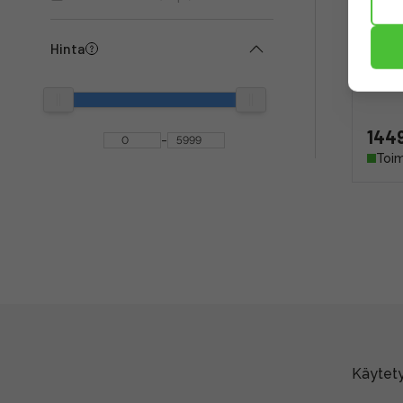
Panas
Hinta
(must
(taku
1449
-
Toim
Käytety