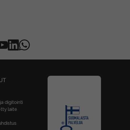
UT
a digitointi
ty laite
hdistus