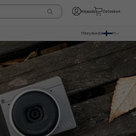
Kirjaudu
Ostoskori
Yhteystiedot
FI