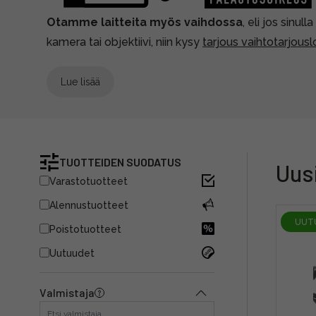
Otamme laitteita myös vaihdossa
, eli jos sinull
kamera tai objektiivi, niin kysy
tarjous vaihtotarjou
Lue lisää
TUOTTEIDEN SUODATUS
Uus
Varastotuotteet
Alennustuotteet
UUT
Poistotuotteet
Uutuudet
Valmistaja