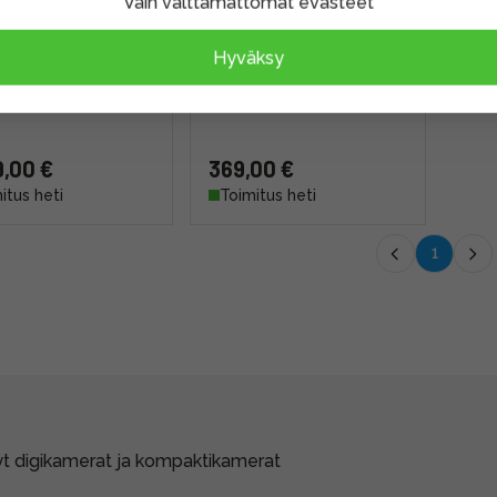
Vain välttämättömät evästeet
onic Lumix L10
Panasonic Lumix DC-
Hyväksy
a) -digikamera
FZ82D -kamera (takuu)
u) (käytetty)
(käytetty)
,00 €
369,00 €
itus heti
Toimitus heti
1
t digikamerat ja kompaktikamerat