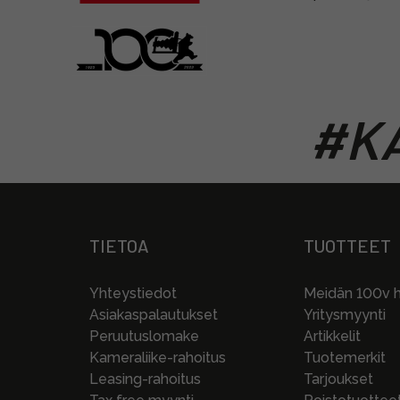
#KA
TIETOA
TUOTTEET
Yhteystiedot
Meidän 100v hi
Asiakaspalautukset
Yritysmyynti
Peruutuslomake
Artikkelit
Kameraliike-rahoitus
Tuotemerkit
Leasing-rahoitus
Tarjoukset