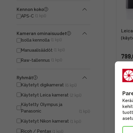
Kennon koko
(1 kpl)
APS-C
Leica
Kameran ominaisuudet
(käyt
(1 kpl)
Isolla kennolla
(1 kpl)
Manuaalisäädöt
799,
(1 kpl)
Raw-tallennus
Toim
Ryhmät
UUT
Käytetyt digikamerat
(6 kpl)
Par
Käytetyt Leica kamerat
(2 kpl)
Kerää
Käytetty Olympus ja
kehi
Panasonic
(1 kpl)
tuott
asetu
Käytetyt Nikon kamerat
(1 kpl)
Ricoh / Pentax
(1 kpl)