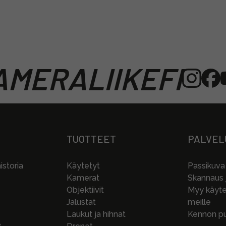
MERALIIKEFI
TUOTTEET
PALVEL
storia
Käytetyt
Passikuva
Kamerat
Skannaus j
Objektiivit
Myy käytet
Jalustat
meille
Laukut ja hihnat
Kennon pu