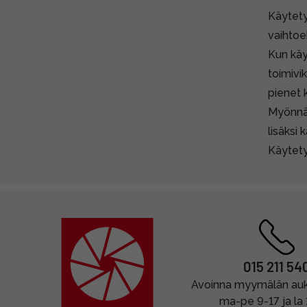
Käytety
vaihtoe
Kun käy
toimivi
pienet 
Myönnä
lisäksi 
Käytety
015 211 54
Avoinna myymälän auki
ma-pe 9-17 ja la