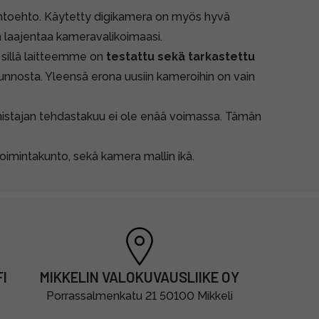
ihtoehto. Käytetty digikamera on myös hyvä
in laajentaa kameravalikoimaasi.
, sillä laitteemme on
testattu sekä tarkastettu
unnosta. Yleensä erona uusiin kameroihin on vain
lmistajan tehdastakuu ei ole enää voimassa. Tämän
imintakunto, sekä kamera mallin ikä.
I
MIKKELIN VALOKUVAUSLIIKE OY
Porrassalmenkatu 21 50100 Mikkeli