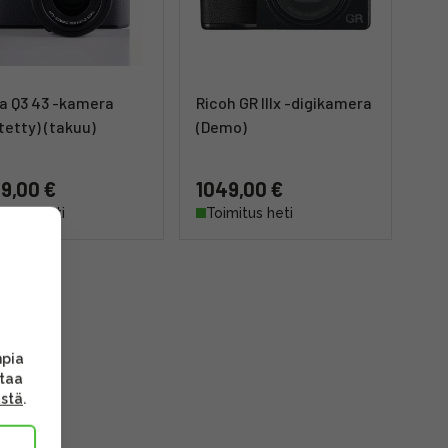
a Q3 43 -kamera
Ricoh GR IIIx -digikamera
tetty) (takuu)
(Demo)
9,00 €
1049,00 €
mitus heti
Toimitus heti
mpia
ttaa
ästä
.