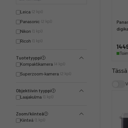
(2 kpl)
Leica
(2 kpl)
Panas
Panasonic
digik
(1 kpl)
Nikon
(1 kpl)
Ricoh
1449
Toim
Tuotetyyppi
(4 kpl)
Kompaktikamera
Tässä
(2 kpl)
Superzoom-kamera
V
Objektiivin tyyppi
(1 kpl)
Laajakulma
Zoom/kiinteä
(1 kpl)
Kiinteä