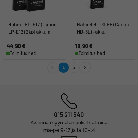
Hähnel HL-E12 (Canon
Hähnel HL-6LHP (Canon
LP-E12) 2kpl akkuja
NB-6L) -akku
44,90 €
19,90 €
Toimitus heti
Toimitus heti
1
2
015 211 540
Avoinna myymälän aukioloaikoina
ma-pe 9-17 ja la 10-14