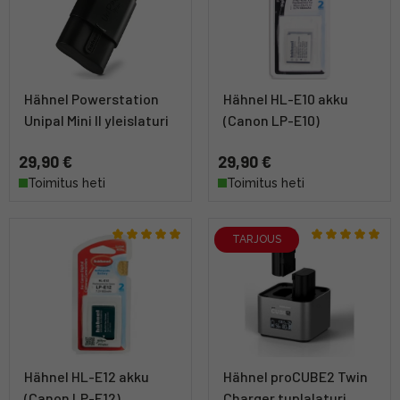
Hähnel Powerstation
Hähnel HL-E10 akku
Unipal Mini II yleislaturi
(Canon LP-E10)
29,90 €
29,90 €
Toimitus heti
Toimitus heti
TARJOUS
Hähnel HL-E12 akku
Hähnel proCUBE2 Twin
(Canon LP-E12)
Charger tuplalaturi