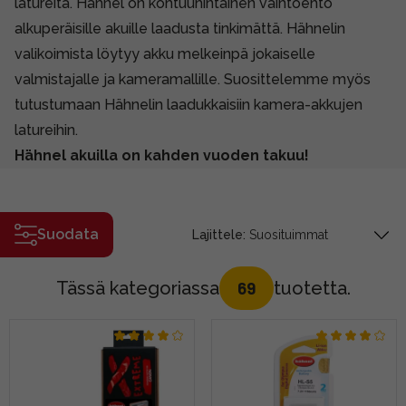
latureita. Hähnel on kohtuuhintainen vaihtoehto
alkuperäisille akuille laadusta tinkimättä. Hähnelin
valikoimista löytyy akku melkeinpä jokaiselle
valmistajalle ja kameramallille. Suosittelemme myös
tutustumaan Hähnelin laadukkaisiin kamera-akkujen
latureihin.
Hähnel akuilla on kahden vuoden takuu!
Suodata
Lajittele:
Tässä kategoriassa
tuotetta.
69