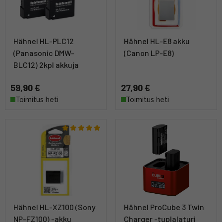
Hähnel HL-PLC12
Hähnel HL-E8 akku
(Panasonic DMW-
(Canon LP-E8)
BLC12) 2kpl akkuja
59,90 €
27,90 €
Toimitus heti
Toimitus heti
Hähnel HL-XZ100 (Sony
Hähnel ProCube 3 Twin
NP-FZ100) -akku
Charger -tuplalaturi