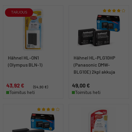
TARJOUS
Hähnel HL-ON1
Hähnel HL-PLG10HP
(Olympus BLN-1)
(Panasonic DMW-
BLG10E) 2kpl akkuja
43,92 €
49,00 €
(54,90 €)
Toimitus heti
Toimitus heti