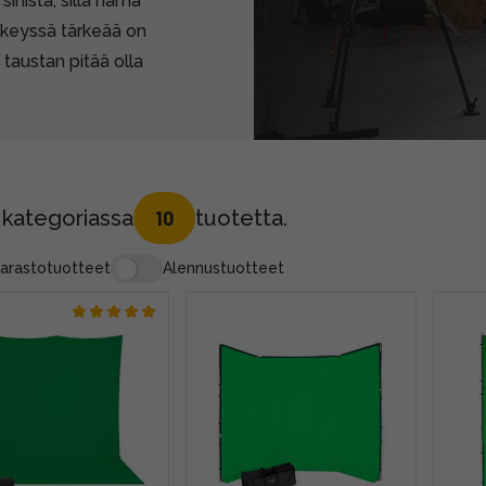
inistä, sillä nämä
akeyssä tärkeää on
i taustan pitää olla
 kategoriassa
tuotetta.
10
arastotuotteet
Alennustuotteet