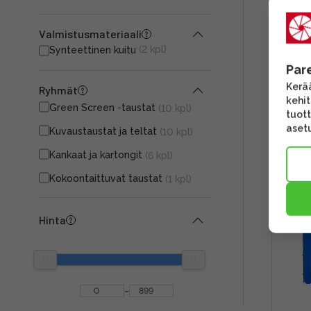
Lasto
Valmistusmateriaali
Chro
(2 kpl)
Synteettinen kuitu
(3x3.
Par
Kerää
Ryhmät
kehi
299,
Green Screen -taustat
(10 kpl)
tuott
Toim
asetu
Kuvaustaustat ja teltat
(10 kpl)
Kankaat ja kartongit
(6 kpl)
Kokoontaittuvat taustat
(1 kpl)
Hinta
-