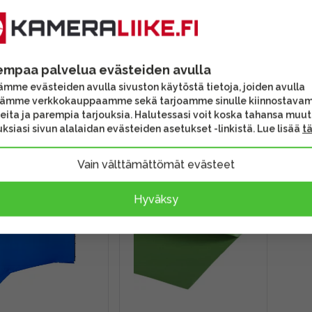
lite L5781
Hama Chairy Folding
Ham
makey Green
Background -
180x
5m) -taustakangas
Chromagreen tausta
jalu
empaa palvelua evästeiden avulla
mme evästeiden avulla sivuston käytöstä tietoja, joiden avulla
tämme verkkokauppaamme sekä tarjoamme sinulle kiinnostava
00 €
39,90 €
139
eita ja parempia tarjouksia. Halutessasi voit koska tahansa muu
itus 4 - 6 arkipäivää
Toimitus 4 - 6 arkipäivää
Toi
ksiasi sivun alalaidan evästeiden asetukset -linkistä. Lue lisää
t
Vain välttämättömät evästeet
Hyväksy