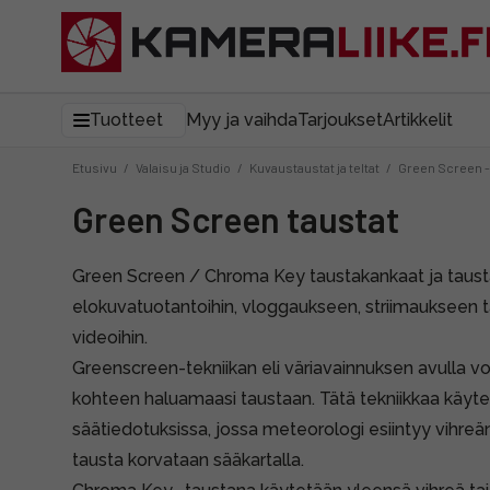
Tuotteet
Myy ja vaihda
Tarjoukset
Artikkelit
Etusivu
/
Valaisu ja Studio
/
Kuvaustaustat ja teltat
/
Green Screen -
Green Screen taustat
Green Screen / Chroma Key taustakankaat ja tausta
elokuvatuotantoihin, vloggaukseen, striimaukseen ta
videoihin.
Greenscreen-tekniikan eli väriavainnuksen avulla vo
kohteen haluamaasi taustaan. Tätä tekniikkaa käyte
säätiedotuksissa, jossa meteorologi esiintyy vihreä
tausta korvataan sääkartalla.