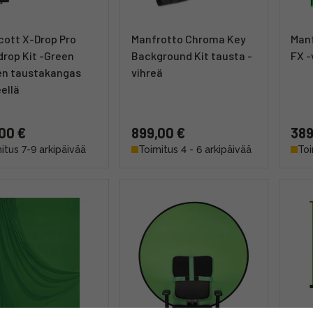
ott X-Drop Pro
Manfrotto Chroma Key
Man
rop Kit -Green
Background Kit tausta -
FX -
en taustakangas
vihreä
eellä
00 €
899,00 €
389
itus 7-9 arkipäivää
Toimitus 4 - 6 arkipäivää
Toi