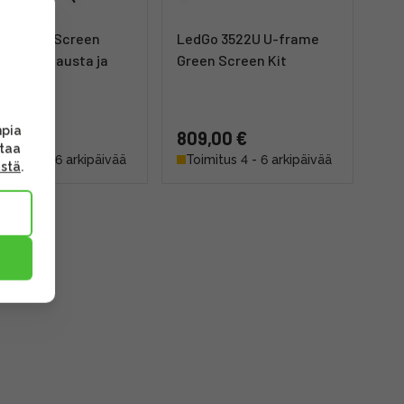
a Green Screen
LedGo 3522U U-frame
180cm -tausta ja
Green Screen Kit
sta
mpia
,00 €
809,00 €
ttaa
mitus 4 - 6 arkipäivää
Toimitus 4 - 6 arkipäivää
ästä
.