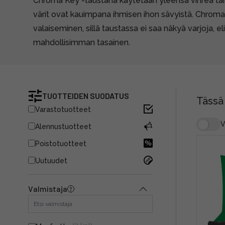
Chroma Key -taustana käytetään yleensä vihreä tai s
värit ovat kauimpana ihmisen ihon sävyistä. Chrom
valaiseminen, sillä taustassa ei saa näkyä varjoja, el
mahdollisimman tasainen.
TUOTTEIDEN SUODATUS
Tässä
Varastotuotteet
V
Alennustuotteet
Poistotuotteet
Uutuudet
Valmistaja