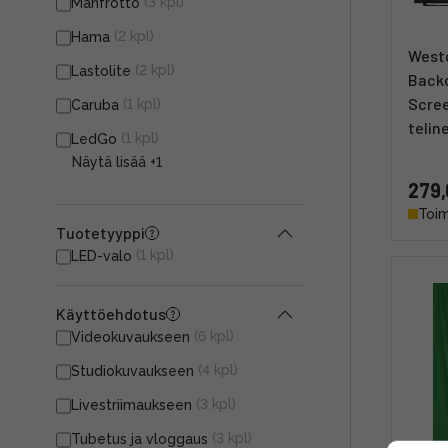
(3 kpl)
Manfrotto
(2 kpl)
Hama
Westc
(2 kpl)
Lastolite
Backd
Scre
(1 kpl)
Caruba
telin
(1 kpl)
LedGo
Näytä lisää
+1
279,
Toim
Tuotetyyppi
(1 kpl)
LED-valo
Käyttöehdotus
(6 kpl)
Videokuvaukseen
(4 kpl)
Studiokuvaukseen
(3 kpl)
Livestriimaukseen
(3 kpl)
Tubetus ja vloggaus