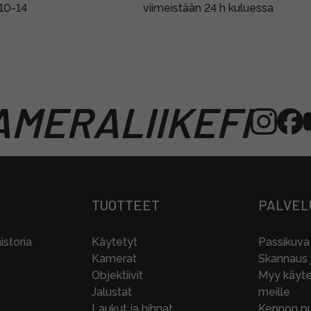
 10-14
viimeistään 24 h kuluessa
MERALIIKEFI
TUOTTEET
PALVEL
storia
Käytetyt
Passikuva
Kamerat
Skannaus j
Objektiivit
Myy käytet
Jalustat
meille
Laukut ja hihnat
Kennon pu