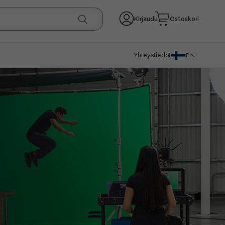
Kirjaudu
Ostoskori
Yhteystiedot
FI