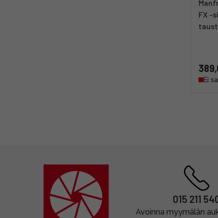
Manf
FX -s
taus
389,
Ei s
015 211 54
Avoinna myymälän auki