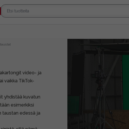
taustat
kartongit video- ja
i vaikka TikTok-
it yhdistää kuvatun
tään esimerkiksi
n taustan edessä ja