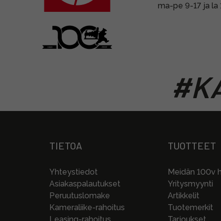
ma-pe 9-17 ja la
#KA
TIETOA
TUOTTEET
Yhteystiedot
Meidän 100v hi
Asiakaspalautukset
Yritysmyynti
Peruutuslomake
Artikkelit
Kameraliike-rahoitus
Tuotemerkit
Leasing-rahoitus
Tarjoukset