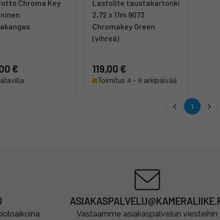
rotto Chroma Key
Lastolite taustakartonki
ininen
2,72 x 11m 9073
takangas
Chromakey Green
(vihreä)
00 €
119,00 €
aatavilla
Toimitus 4 - 6 arkipäivää
1
0
ASIAKASPALVELU@KAMERALIIKE.F
oloaikoina
Vastaamme asiakaspalvelun viesteihin