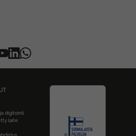
UT
a digitointi
ty laite
hdistus