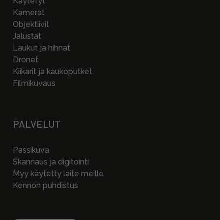
Käytetyt
Kamerat
Objektiivit
Jalustat
Laukut ja hihnat
Dronet
Kiikarit ja kaukoputket
Filmikuvaus
PALVELUT
Passikuva
Skannaus ja digitointi
Myy käytetty laite meille
Kennon puhdistus