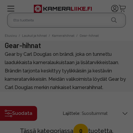
Etusivu
/
Laukut ja hihnat
/
Kamerahihnat
/
Gear-hihnat
Gear-hihnat
Gear by Carl Douglas on brändi, joka on tunnettu
laadukkaista kameralaukuistaan ja lisätarvikkeistaan.
Brändin tarjonta keskittyy tyylikkäisiin ja kestäviin
kameratarvikkeisiin. Meidän valikoimista löydät Gear by
Carl Douglas merkin nahkaiset kamerahihnat.
Suodata
Lajittele:
Tässä kategoriassa
tuotetta.
0