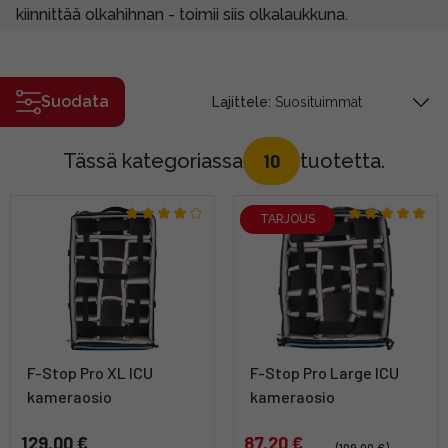
kiinnittää olkahihnan - toimii siis olkalaukkuna.
Suodata
Lajittele:
Tässä kategoriassa
tuotetta.
10
TARJOUS
F-Stop Pro XL ICU
F-Stop Pro Large ICU
kameraosio
kameraosio
129,00 €
87,20 €
(109,00 €)