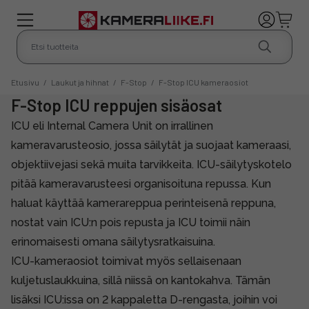
Etusivu
/
Laukut ja hihnat
/
F-Stop
/
F-Stop ICU kameraosiot
F-Stop ICU reppujen sisäosat
ICU eli Internal Camera Unit on irrallinen
kameravarusteosio, jossa säilytät ja suojaat kameraasi,
objektiivejasi sekä muita tarvikkeita. ICU-säilytyskotelo
pitää kameravarusteesi organisoituna repussa. Kun
haluat käyttää kamerareppua perinteisenä reppuna,
nostat vain ICU:n pois repusta ja ICU toimii näin
erinomaisesti omana säilytysratkaisuina.
ICU-kameraosiot toimivat myös sellaisenaan
kuljetuslaukkuina, sillä niissä on kantokahva. Tämän
lisäksi ICU:issa on 2 kappaletta D-rengasta, joihin voi