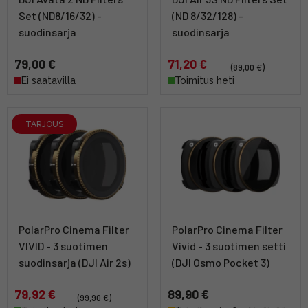
Set (ND8/16/32) -
(ND 8/32/128) -
suodinsarja
suodinsarja
79,00 €
71,20 €
(89,00 €)
Ei saatavilla
Toimitus heti
TARJOUS
PolarPro Cinema Filter
PolarPro Cinema Filter
VIVID - 3 suotimen
Vivid - 3 suotimen setti
suodinsarja (DJI Air 2s)
(DJI Osmo Pocket 3)
79,92 €
89,90 €
(99,90 €)