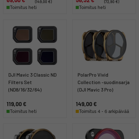
69,00 €
58,32 €
(149,00 €)
(72,90 €)
Toimitus heti
Toimitus heti
DJI Mavic 3 Classic ND
PolarPro Vivid
Filters Set
Collection -suodinsarja
(ND8/16/32/64)
(DJI Mavic 3 Pro)
119,00 €
149,00 €
Toimitus heti
Toimitus 4 - 6 arkipäivää