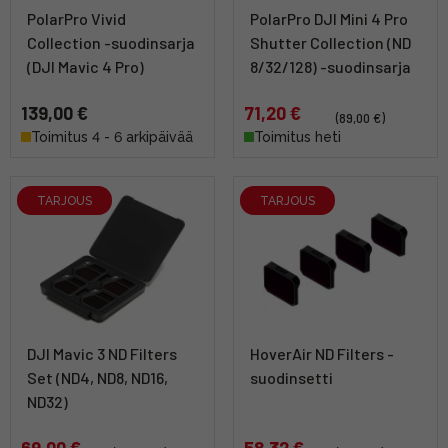
PolarPro Vivid
PolarPro DJI Mini 4 Pro
Collection -suodinsarja
Shutter Collection (ND
(DJI Mavic 4 Pro)
8/32/128) -suodinsarja
139,00 €
71,20 €
(89,00 €)
Toimitus 4 - 6 arkipäivää
Toimitus heti
TARJOUS
TARJOUS
DJI Mavic 3 ND Filters
HoverAir ND Filters -
Set (ND4, ND8, ND16,
suodinsetti
ND32)