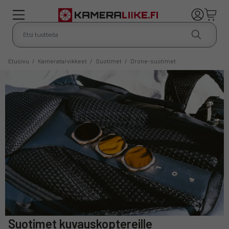
Etusivu
/
Kameratarvikkeet
/
Suotimet
/
Drone-suotimet
Suotimet kuvauskoptereille