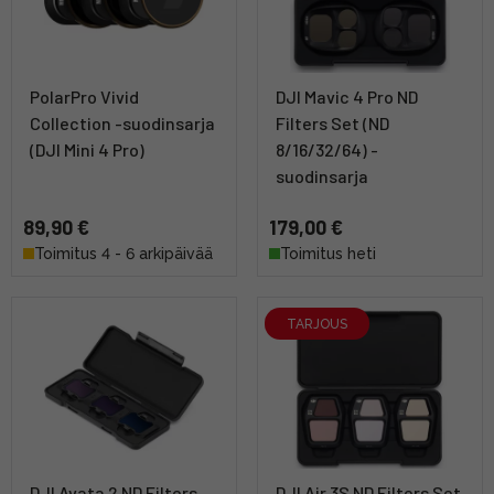
PolarPro Vivid
DJI Mavic 4 Pro ND
Collection -suodinsarja
Filters Set (ND
(DJI Mini 4 Pro)
8/16/32/64) -
suodinsarja
89,90 €
179,00 €
Toimitus 4 - 6 arkipäivää
Toimitus heti
TARJOUS
DJI Avata 2 ND Filters
DJI Air 3S ND Filters Set