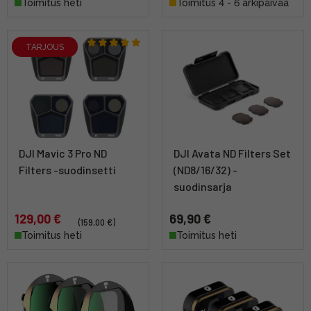
Toimitus heti
Toimitus 4 - 6 arkipäivää
TARJOUS
DJI Mavic 3 Pro ND
DJI Avata ND Filters Set
Filters -suodinsetti
(ND8/16/32) -
suodinsarja
129,00 €
69,90 €
(159,00 €)
Toimitus heti
Toimitus heti