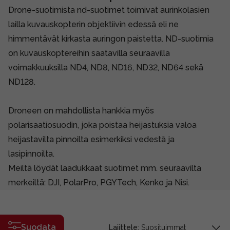
Drone-suotimista nd-suotimet toimivat aurinkolasien
lailla kuvauskopterin objektiivin edessä eli ne
himmentävät kirkasta auringon paistetta. ND-suotimia
on kuvauskoptereihin saatavilla seuraavilla
voimakkuuksilla ND4, ND8, ND16, ND32, ND64 sekä
ND128.
Droneen on mahdollista hankkia myös
polarisaatiosuodin, joka poistaa heijastuksia valoa
heijastavilta pinnoilta esimerkiksi vedestä ja
lasipinnoilta.
Meiltä löydät laadukkaat suotimet mm. seuraavilta
merkeiltä: DJI, PolarPro, PGYTech, Kenko ja Nisi.
Suodata
Lajittele: