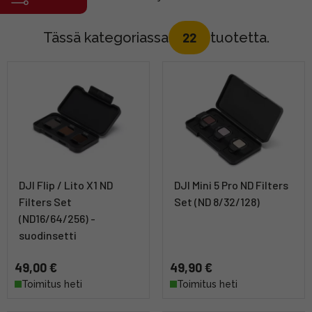
Tässä kategoriassa
tuotetta.
22
DJI Flip / Lito X1 ND
DJI Mini 5 Pro ND Filters
Filters Set
Set (ND 8/32/128)
(ND16/64/256) -
suodinsetti
49,00 €
49,90 €
Toimitus heti
Toimitus heti