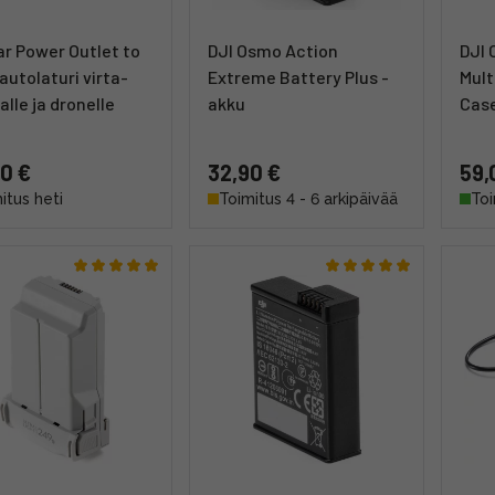
ar Power Outlet to
DJI Osmo Action
DJI
autolaturi virta-
Extreme Battery Plus -
Mult
lle ja dronelle
akku
Case
0 €
32,90 €
59,
itus heti
Toimitus 4 - 6 arkipäivää
Toi