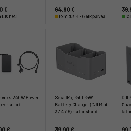
0 €
64,90 €
39,
itus heti
Toimitus 4 - 6 arkipäivää
Toi
avic 4 240W Power
SmallRig 6501 65W
DJI 
er -laturi
Battery Charger (DJI Mini
Char
3 / 4 / 5) -lataushubi
lata
90 €
39,90 €
99,