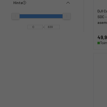
Hinta
DJI C
SDC -
asema
-
49,9
Toim