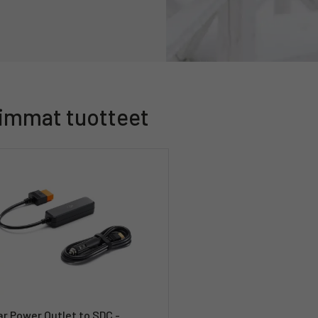
immat tuotteet
ar Power Outlet to SDC -