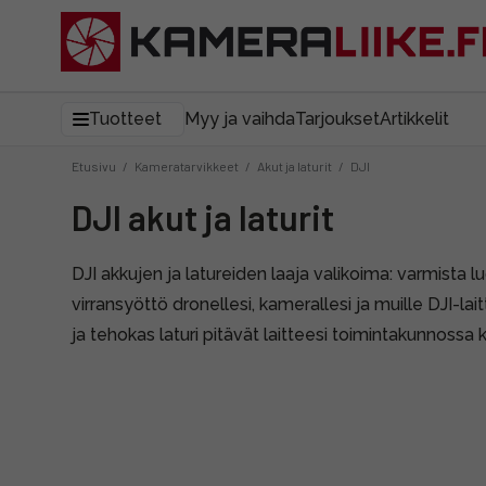
Tuotteet
Myy ja vaihda
Tarjoukset
Artikkelit
Etusivu
/
Kameratarvikkeet
/
Akut ja laturit
/
DJI
DJI akut ja laturit
DJI akkujen ja latureiden laaja valikoima: varmista l
virransyöttö dronellesi, kamerallesi ja muille DJI-lai
ja tehokas laturi pitävät laitteesi toimintakunnossa 