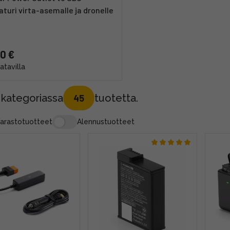
aturi virta-asemalle ja dronelle
0 €
aatavilla
 kategoriassa
tuotetta.
45
arastotuotteet
Alennustuotteet