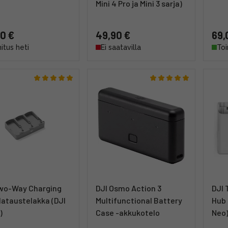
Mini 4 Pro ja Mini 3 sarja)
0 €
49,90 €
69,
itus heti
Ei saatavilla
Toi
Two-Way Charging
DJI Osmo Action 3
DJI
lataustelakka (DJI
Multifunctional Battery
Hub 
)
Case -akkukotelo
Neo