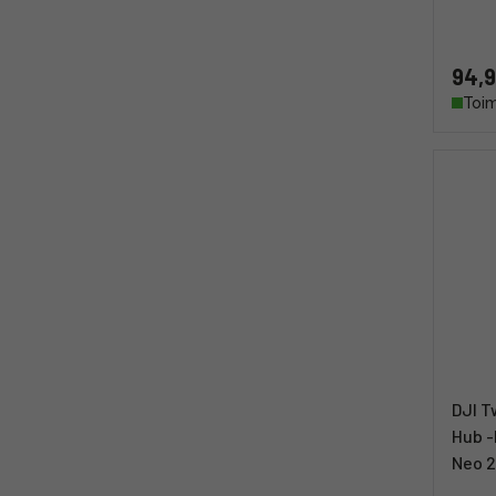
94,9
Toim
DJI 
Hub -
Neo 2