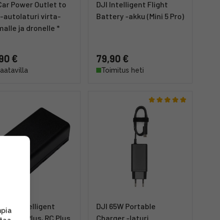
Car Power Outlet to
DJI Intelligent Flight
-autolaturi virta-
Battery -akku (Mini 5 Pro)
alle ja dronelle *
90 €
79,90 €
saatavilla
Toimitus heti
WB37 Intelligent
DJI 65W Portable
mpia
ery (RC Plus, RC Plus
Charger -laturi