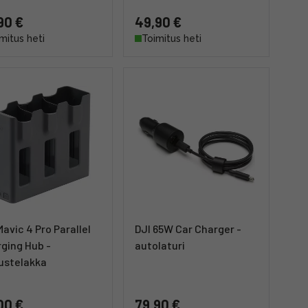
90 €
49,90 €
mitus heti
Toimitus heti
Mavic 4 Pro Parallel
DJI 65W Car Charger -
ging Hub -
autolaturi
ustelakka
00 €
79,90 €