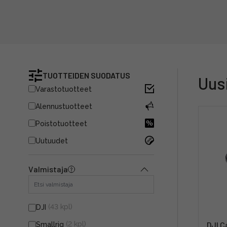
TUOTTEIDEN SUODATUS
Uus
Varastotuotteet
Alennustuotteet
Poistotuotteet
Uutuudet
Valmistaja
(43 kpl)
DJI
(2 kpl)
DJI C
Smallrig