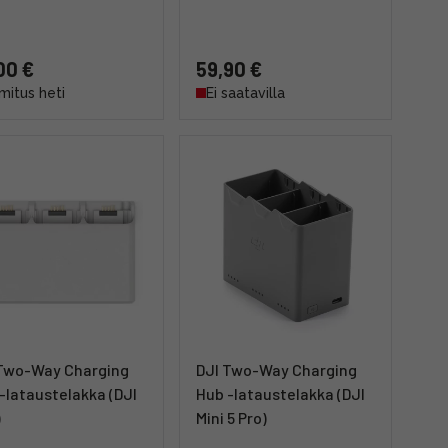
00 €
59,90 €
mitus heti
Ei saatavilla
 Two-Way Charging
DJI Two-Way Charging
-lataustelakka (DJI
Hub -lataustelakka (DJI
)
Mini 5 Pro)