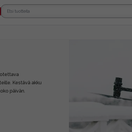
uotettava
tteille. Kestävä akku
koko päivän.