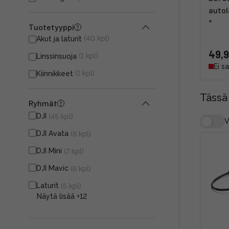
autol
*
Tuotetyyppi
(40 kpl)
Akut ja laturit
49,9
(1 kpl)
Linssinsuoja
Ei s
(1 kpl)
Kiinnikkeet
Tässä
Ryhmät
DJI
(45 kpl)
V
DJI Avata
(8 kpl)
DJI Mini
(7 kpl)
DJI Mavic
(6 kpl)
Laturit
(5 kpl)
Näytä lisää
+12