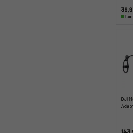
39,9
Toim
DJI M
Adapt
143,