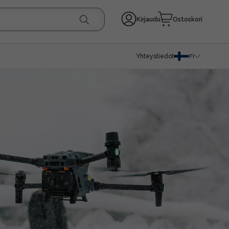
Kirjaudu
Ostoskori
Yhteystiedot
FI