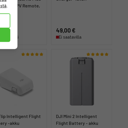
ttaa
-RTK 2, FPV Remote,
ästä
.
)
90 €
49,00 €
mitus heti
Ei saatavilla
Flip Intelligent Flight
DJI Mini 2 Intelligent
ery -akku
Flight Battery - akku