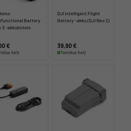
 Osmo
DJI Intelligent Flight
ifunctional Battery
Battery -akku (DJI Neo 2)
 3 -akkukotelo
00 €
39,90 €
mitus heti
Toimitus heti