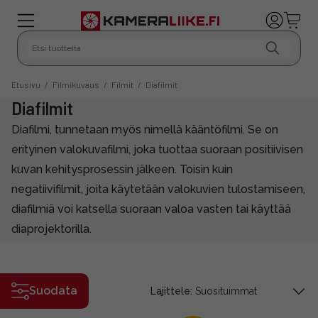
Etusivu
/
Filmikuvaus
/
Filmit
/
Diafilmit
Diafilmit
Diafilmi, tunnetaan myös nimellä kääntöfilmi. Se on
erityinen valokuvafilmi, joka tuottaa suoraan positiivisen
kuvan kehitysprosessin jälkeen. Toisin kuin
negatiivifilmit, joita käytetään valokuvien tulostamiseen,
diafilmiä voi katsella suoraan valoa vasten tai käyttää
diaprojektorilla.
Suodata
Lajittele: