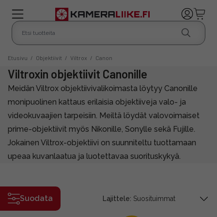
Etusivu
/
Objektiivit
/
Viltrox
/
Canon
Viltroxin objektiivit Canonille
Meidän Viltrox objektiivivalikoimasta löytyy Canonille
monipuolinen kattaus erilaisia objektiiveja valo- ja
videokuvaajien tarpeisiin. Meiltä löydät valovoimaiset
prime-objektiivit myös Nikonille, Sonylle sekä Fujille.
Jokainen Viltrox-objektiivi on suunniteltu tuottamaan
upeaa kuvanlaatua ja luotettavaa suorituskykyä.
Suodata
Lajittele: