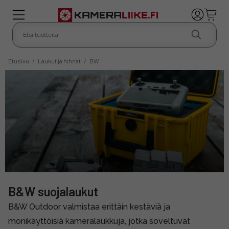
Etusivu
/
Laukut ja hihnat
/
BW
B&W suojalaukut
B&W Outdoor valmistaa erittäin kestäviä ja
monikäyttöisiä kameralaukkuja, jotka soveltuvat