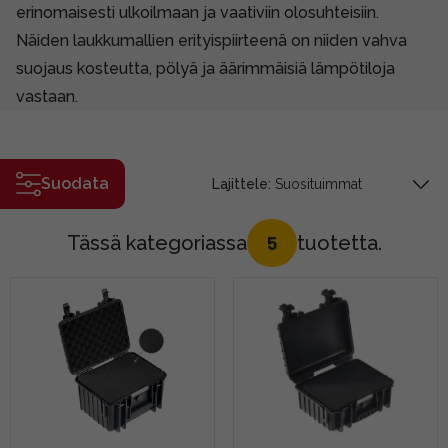
erinomaisesti ulkoilmaan ja vaativiin olosuhteisiin.
Näiden laukkumallien erityispiirteenä on niiden vahva
suojaus kosteutta, pölyä ja äärimmäisiä lämpötiloja
vastaan.
Suodata
Lajittele:
Tässä kategoriassa
tuotetta.
5