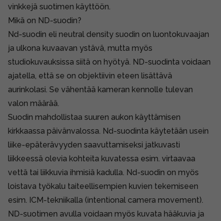
vinkkejä suotimen käyttöön.
Mikä on ND-suodin?
Nd-suodin eli neutral density suodin on luontokuvaajan
ja ulkona kuvaavan ystävä, mutta myös
studiokuvauksissa siitä on hyötyä. ND-suodinta voidaan
ajatella, että se on objektiivin eteen lisättävä
aurinkolasi. Se vähentää kameran kennolle tulevan
valon määrää.
Suodin mahdollistaa suuren aukon käyttämisen
kirkkaassa päivänvalossa. Nd-suodinta käytetään usein
liike-epäterävyyden saavuttamiseksi jatkuvasti
liikkeessä olevia kohteita kuvatessa esim. virtaavaa
vettä tai liikkuvia ihmisiä kadulla. Nd-suodin on myös
loistava työkalu taiteellisempien kuvien tekemiseen
esim. ICM-tekniikalla (intentional camera movement).
ND-suotimen avulla voidaan myös kuvata hääkuvia ja