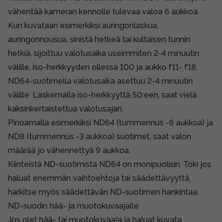
vähentää kameran kennolle tulevaa valoa 6 aukkoa.
Kun kuvataan esimerkiksi auringonlaskua,
auringonnousua, sinistä hetkeä tai kultaisen tunnin
hetkiä, sijoittuu valotusaika useimmiten 2-4 minuutin
välille, iso-herkkyyden ollessa 100 ja aukko f11- f18,
ND64-suotimella valotusaika asettuu 2-4 minuutin
välille. Laskemalla iso-herkkyyttä 50:een, saat vielä
kaksinkertaistettua valotusajan.
Pinoamalla esimerkiksi ND64 (tummennus -6 aukkoa) ja
ND8 (tummennus -3 aukkoa) suotimet, saat valon
määrää jo vähennettyä 9 aukkoa.
Kiinteistä ND-suotimista ND64 on monipuolisin. Toki jos
haluat enemmän vaihtoehtoja tai säädettävyyttä,
harkitse myös säädettävän ND-suotimen hankintaa.
ND-suodin hää- ja muotokuvaajalle
Jos olet hää- tai muotokuvaaja ja haluat kuvata