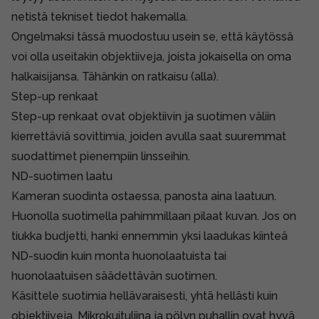
netistä tekniset tiedot hakemalla.
Ongelmaksi tässä muodostuu usein se, että käytössä
voi olla useitakin objektiiveja, joista jokaisella on oma
halkaisijansa. Tähänkin on ratkaisu (alla).
Step-up renkaat
Step-up renkaat ovat objektiivin ja suotimen väliin
kierrettäviä sovittimia, joiden avulla saat suuremmat
suodattimet pienempiin linsseihin.
ND-suotimen laatu
Kameran suodinta ostaessa, panosta aina laatuun.
Huonolla suotimella pahimmillaan pilaat kuvan. Jos on
tiukka budjetti, hanki ennemmin yksi laadukas kiinteä
ND-suodin kuin monta huonolaatuista tai
huonolaatuisen säädettävän suotimen.
Käsittele suotimia hellävaraisesti, yhtä hellästi kuin
objektiiveja. Mikrokuituliina ja pölyn puhallin ovat hyvä