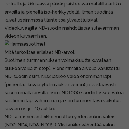
potretteja kirkkaassa päivänpaisteessa matalilla aukko
arvoilla ja pienellä iso-herkkyydellä. Ilman suodinta
kuvat useimmissa tilanteissa ylivalottuisivat.
Videokuvaajille ND-suodin mahdollistaa sulavamman
videon kuvaamisen.
Mitä tarkoittaa erilaiset ND-arvot
Suotimen tummennuksen voimakkuutta kuvataan
aukkoarvoilla (f-stop). Pienemmällä arvolla varustettu
ND-suodin esim. ND2 laskee valoa enemmän läpi
(pimentää kuvaa yhden aukon verran) ja vastaavasti
suuremmalla arvolla esim. ND1000 suodin laskee valoa
suotimen läpi vähemmän ja sen tummentava vaikutus
kuvaan on jo -10 aukkoa.
ND-suotimien asteikko muuttuu yhden aukon välein
(ND2, ND4, ND8, ND16…). Yksi aukko vähentää valon