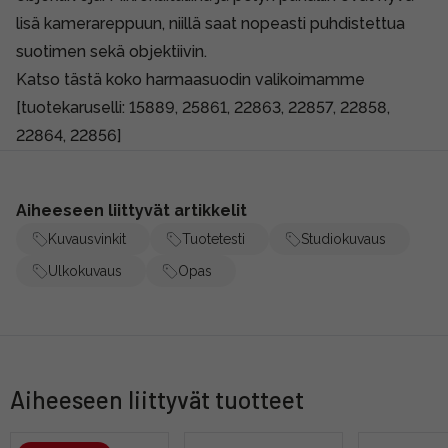
lisä kamerareppuun, niillä saat nopeasti puhdistettua
suotimen sekä objektiivin.
Katso tästä koko harmaasuodin valikoimamme
[tuotekaruselli: 15889, 25861, 22863, 22857, 22858,
22864, 22856]
Aiheeseen liittyvät artikkelit
Kuvausvinkit
Tuotetesti
Studiokuvaus
Ulkokuvaus
Opas
Aiheeseen liittyvät tuotteet