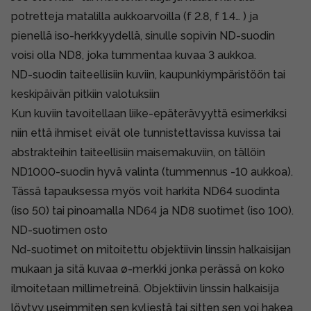
potretteja matalilla aukkoarvoilla (f 2.8, f 1.4… ) ja
pienellä iso-herkkyydellä, sinulle sopivin ND-suodin
voisi olla ND8, joka tummentaa kuvaa 3 aukkoa.
ND-suodin taiteellisiin kuviin, kaupunkiympäristöön tai
keskipäivän pitkiin valotuksiin
Kun kuviin tavoitellaan liike-epäterävyyttä esimerkiksi
niin että ihmiset eivät ole tunnistettavissa kuvissa tai
abstrakteihin taiteellisiin maisemakuviin, on tällöin
ND1000-suodin hyvä valinta (tummennus -10 aukkoa).
Tässä tapauksessa myös voit harkita ND64 suodinta
(iso 50) tai pinoamalla ND64 ja ND8 suotimet (iso 100).
ND-suotimen osto
Nd-suotimet on mitoitettu objektiivin linssin halkaisijan
mukaan ja sitä kuvaa ø-merkki jonka perässä on koko
ilmoitetaan millimetreinä. Objektiivin linssin halkaisija
löytyy useimmiten sen kyljestä tai sitten sen voi hakea