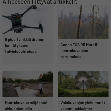
Aiheeseen liittyvät artikkelit
5 plus 1 vinkkiä dronen
Canon EOS R5 Mark II -
lennätykseen
luontokuvaajan
talviolosuhteissa
kokemuksia
Muotokuvaus miljöössä
Valokuvaajan yleisimmät
akkusalamoilla
valonmuokkaimet