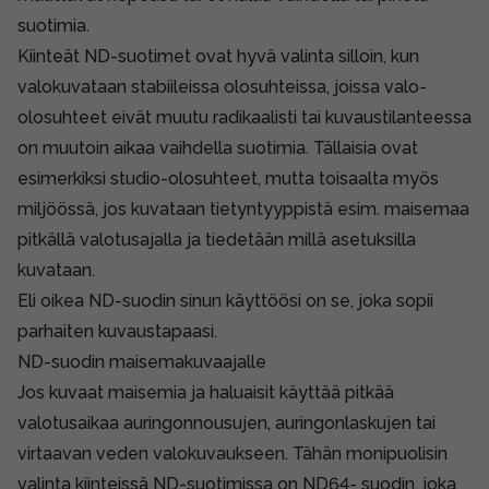
suotimia.
Kiinteät ND-suotimet ovat hyvä valinta silloin, kun
valokuvataan stabiileissa olosuhteissa, joissa valo-
olosuhteet eivät muutu radikaalisti tai kuvaustilanteessa
on muutoin aikaa vaihdella suotimia. Tällaisia ovat
esimerkiksi studio-olosuhteet, mutta toisaalta myös
miljöössä, jos kuvataan tietyntyyppistä esim. maisemaa
pitkällä valotusajalla ja tiedetään millä asetuksilla
kuvataan.
Eli oikea ND-suodin sinun käyttöösi on se, joka sopii
parhaiten kuvaustapaasi.
ND-suodin maisemakuvaajalle
Jos kuvaat maisemia ja haluaisit käyttää pitkää
valotusaikaa auringonnousujen, auringonlaskujen tai
virtaavan veden valokuvaukseen. Tähän monipuolisin
valinta kiinteissä ND-suotimissa on ND64- suodin, joka