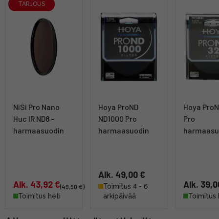
TARJOUS
NiSi Pro Nano
Hoya ProND
Hoya Pro
Huc IR ND8 -
ND1000 Pro
Pro
harmaasuodin
harmaasuodin
harmaasu
Alk. 49,00 €
Alk. 43,92 €
Alk. 39,0
Toimitus 4 - 6
(49,90 €)
Toimitus heti
arkipäivää
Toimitus 