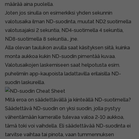
määrää aina puolella.
Joten jos sinulla on esimerkiksi yhden sekunnin
valotusaika ilman ND-suodinta, muutat ND2 suotimella
valotusajaksi 2 sekuntia, ND4-suotimella 4 sekuntia,
ND8-suotimella 8 sekuntia… jne.
Alla olevan taulukon avulla saat käsityksen siitä, kuinka
monta aukkoa kukin ND-suodin pimentää kuvaa.
Valotusaikojen laskemiseen saat helpotusta esim.
puhelimiin app-kaupoista ladattavilla erilaisilla ND-
suodin laskureilla.
Mitä eroa on säädettävällä ja kiinteällä ND-suotimella?
Säädettävä ND-suodin on yksi suodin, jolla pystyy
vähentämään kameralle tulevaa valoa 2-10 aukkoa,
tämä toki voi vaihdella. Eli säädettävää ND-suodinta ei
tarvitse vaihtaa tai pinota, vaan tummennuksen