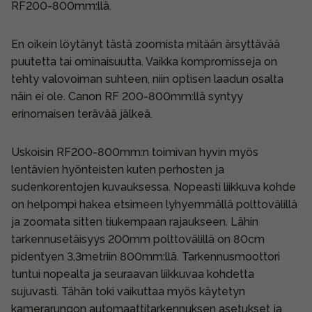
RF200-800mm:llä.
En oikein löytänyt tästä zoomista mitään ärsyttävää
puutetta tai ominaisuutta. Vaikka kompromisseja on
tehty valovoiman suhteen, niin optisen laadun osalta
näin ei ole. Canon RF 200-800mm:llä syntyy
erinomaisen terävää jälkeä.
Uskoisin RF200-800mm:n toimivan hyvin myös
lentävien hyönteisten kuten perhosten ja
sudenkorentojen kuvauksessa. Nopeasti liikkuva kohde
on helpompi hakea etsimeen lyhyemmällä polttovälillä
ja zoomata sitten tiukempaan rajaukseen. Lähin
tarkennusetäisyys 200mm polttovälillä on 80cm
pidentyen 3,3metriin 800mm:llä. Tarkennusmoottori
tuntui nopealta ja seuraavan liikkuvaa kohdetta
sujuvasti. Tähän toki vaikuttaa myös käytetyn
kamerarungon automaattitarkennuksen asetukset ja