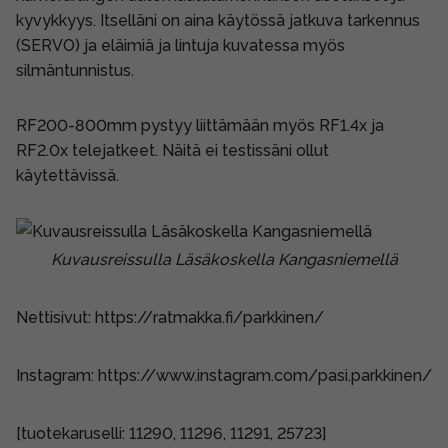
kyvykkyys. Itselläni on aina käytössä jatkuva tarkennus
(SERVO) ja eläimiä ja lintuja kuvatessa myös
silmäntunnistus.
RF200-800mm pystyy liittämään myös RF1.4x ja
RF2.0x telejatkeet. Näitä ei testissäni ollut
käytettävissä.
Kuvausreissulla Läsäkoskella Kangasniemellä
Nettisivut:
https://ratmakka.fi/parkkinen/
Instagram:
https://www.instagram.com/pasi.parkkinen/
[tuotekaruselli: 11290, 11296, 11291, 25723]