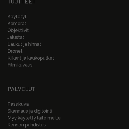
TUOTTEET
Käytetyt
Kamerat
Objektiivit
Jalustat
Laukut ja hihnat
Dronet
Kiikarit ja kaukoputket
Filmikuvaus
PALVELUT
Passikuva
Skannaus ja digitointi
Myy käytetty laite meille
Kennon puhdistus