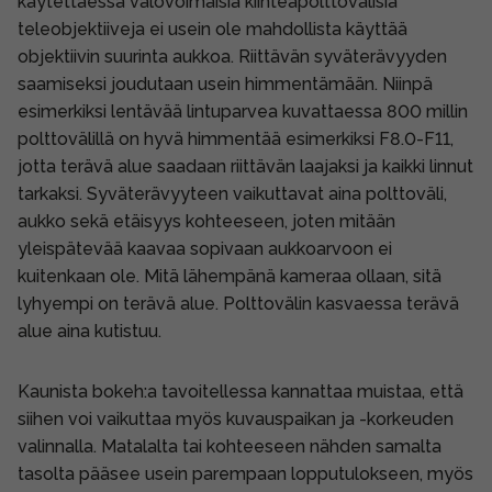
käytettäessä valovoimaisia kiinteäpolttovälisiä
teleobjektiiveja ei usein ole mahdollista käyttää
objektiivin suurinta aukkoa. Riittävän syväterävyyden
saamiseksi joudutaan usein himmentämään. Niinpä
esimerkiksi lentävää lintuparvea kuvattaessa 800 millin
polttovälillä on hyvä himmentää esimerkiksi F8.0-F11,
jotta terävä alue saadaan riittävän laajaksi ja kaikki linnut
tarkaksi. Syväterävyyteen vaikuttavat aina polttoväli,
aukko sekä etäisyys kohteeseen, joten mitään
yleispätevää kaavaa sopivaan aukkoarvoon ei
kuitenkaan ole. Mitä lähempänä kameraa ollaan, sitä
lyhyempi on terävä alue. Polttovälin kasvaessa terävä
alue aina kutistuu.
Kaunista bokeh:a tavoitellessa kannattaa muistaa, että
siihen voi vaikuttaa myös kuvauspaikan ja -korkeuden
valinnalla. Matalalta tai kohteeseen nähden samalta
tasolta pääsee usein parempaan lopputulokseen, myös