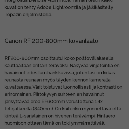
integroitua Denoise -toimintoa. Tämän testin kaikki
kuvat on tehty Adobe Lightroom:lla ja jälkikäsitelty
Topazin ohjelmistoilla.
Canon RF 200-800mm kuvanlaatu
RF200-800mm osoittautui koko polttovälialueella
kauttaaltaan erittäin teräväksi. Näkyvää vinjetointia en
havainnut edes lumihankikuvissa, joten lasi on kirkas
reunasta reunaan myös täyden kennon kameralla
kuvattaessa. Värit toistuvat luonnollisesti ja kontrasti on
erinomainen. Piirtokyvyn suhteen en havainnut
järisyttävää eroa EF600mm varustettuna 1.4x
telejatkeella (840mm). On kuitenkin myönnettävä että
kiinteä L-sarjalainen on hivenen terävämpi. Hintaero
huomioon ottaen tämä on toki ymmärrettävää.