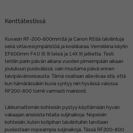
Kenttätestissä
Kuvasin RF-200-800mm:llä ja Canon R5:llä talvilintuja
sekä virtavesiympäristöä ja koskikaraa. Verrokkina käytin
EF600mm F4.0 IS III teleä ja 1.4X III jatketta. Testi
tehtiin parin päivän aikana vuoden pimeimpään aikaan
joulukuun puolivälissä, vain muutama päivä ennen
talvipäivänseisausta. Tämä osaltaan alleviivaa sitä, että
kun hämärässäkin kuvia syntyy niin hyvässä valossa
RF200-800 toimii varmasti mainiosti.
Liikkumattomiin kohteisiin pystyy käyttämään hyvän
vakaajan ansioista hitaita suljinaikoja. Nopeisiin
kohteisiin, kuten kotipihan talvilintuihin tarvitaan
puolestaan nopeampia suljinaikoja. Tässä RF200-800