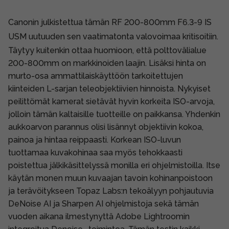
Canonin julkistettua tämän
RF 200-800mm F6.3-9 IS
USM
uutuuden sen vaatimatonta valovoimaa kritisoitiin.
Täytyy kuitenkin ottaa huomioon, että polttovälialue
200-800mm on markkinoiden laajin. Lisäksi hinta on
murto-osa ammattilaiskäyttöön tarkoitettujen
kiinteiden L-sarjan teleobjektiivien hinnoista. Nykyiset
peilittömät kamerat sietävät hyvin korkeita ISO-arvoja,
jolloin tämän kaltaisille tuotteille on paikkansa. Yhdenkin
aukkoarvon parannus olisi lisännyt objektiivin kokoa,
painoa ja hintaa reippaasti. Korkean ISO-luvun
tuottamaa kuvakohinaa saa myös tehokkaasti
poistettua jälkikäsittelyssä monilla eri ohjelmistoilla. Itse
käytän monen muun kuvaajan tavoin kohinanpoistoon
ja terävöitykseen Topaz Labs:n tekoälyyn pohjautuvia
DeNoise AI ja Sharpen AI ohjelmistoja sekä tämän
vuoden aikana ilmestynyttä Adobe Lightroomin