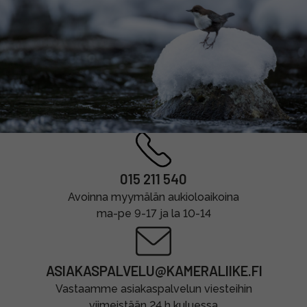
015 211 540
Avoinna myymälän aukioloaikoina
ma-pe 9-17 ja la 10-14
ASIAKASPALVELU@KAMERALIIKE.FI
Vastaamme asiakaspalvelun viesteihin
viimeistään 24 h kuluessa