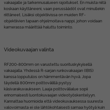
vakaajalle ja tarkennusalueen rajoitukset. En muista niitä
koskaan käyttäneeni, vaan perussäädöt ovat minullekin
riittäneet. Lisäksi objektiivissa on muiden RF-
objektiivien tapaan ohjelmoitava nappi, johon voidaan
kamerassa määrittää haluttu toiminto.
Videokuvaajan valinta
RF200-800mm on varustettu suorituskykyisellä
vakaajalla. Yhdessä R-sarjan runkovakaajan (IBIS)
kanssa lopputulos on hämmentävän hyvä. Jopa
täydellä 800mm polttovälillä pystyy
käsivarakuvaukseen. Laaja polttovälialue sopii
erinomaisesti luontokuvaajan videotyöskentelyyn.
Kannattaa huomioida että videokuvauksessa suuresta
valovoimasta ei ole lähtökohtaisesti samaa hyötyä kuin