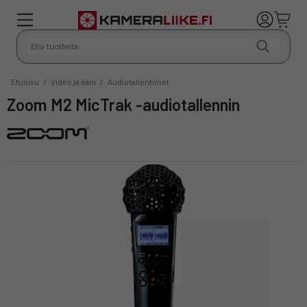
Etusivu
/
Video ja ääni
/
Audiotallentimet
Zoom M2 MicTrak -audiotallennin