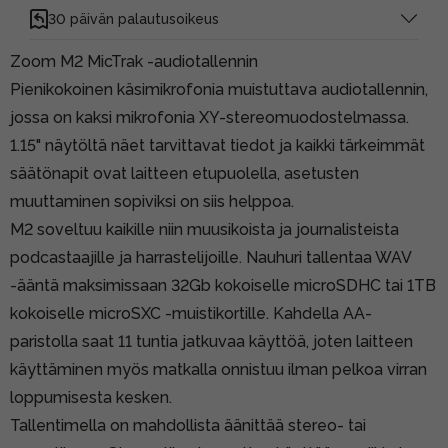
30 päivän palautusoikeus
Zoom M2 MicTrak -audiotallennin
Pienikokoinen käsimikrofonia muistuttava audiotallennin,
jossa on kaksi mikrofonia XY-stereomuodostelmassa.
1.15" näytöltä näet tarvittavat tiedot ja kaikki tärkeimmät
säätönapit ovat laitteen etupuolella, asetusten
muuttaminen sopiviksi on siis helppoa.
M2 soveltuu kaikille niin muusikoista ja journalisteista
podcastaajille ja harrastelijoille. Nauhuri tallentaa WAV
-ääntä maksimissaan 32Gb kokoiselle microSDHC tai 1TB
kokoiselle microSXC -muistikortille. Kahdella AA-
paristolla saat 11 tuntia jatkuvaa käyttöä, joten laitteen
käyttäminen myös matkalla onnistuu ilman pelkoa virran
loppumisesta kesken.
Tallentimella on mahdollista äänittää stereo- tai