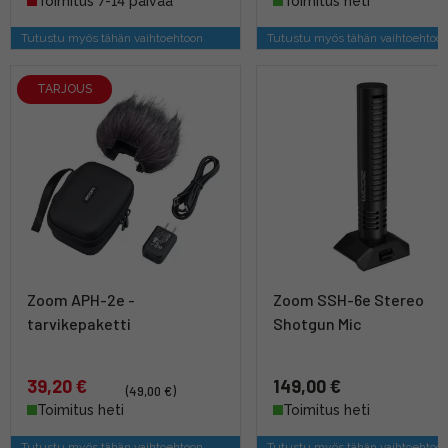
Toimitus 7-14 päivää
Toimitus heti
Tutustu myös tähän vaihtoehtoon
Tutustu myös tähän vaihtoehtoo
TARJOUS
Zoom APH-2e -
Zoom SSH-6e Stereo
tarvikepaketti
Shotgun Mic
39,20 €
149,00 €
(49,00 €)
Toimitus heti
Toimitus heti
Tutustu myös tähän vaihtoehtoon
Tutustu myös tähän vaihtoehtoo