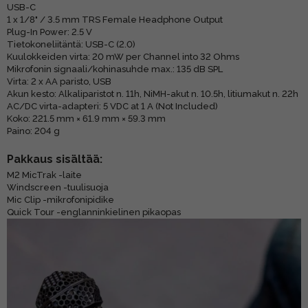
USB-C
1 x 1/8" / 3.5 mm TRS Female Headphone Output
Plug-In Power: 2.5 V
Tietokoneliitäntä: USB-C (2.0)
Kuulokkeiden virta: 20 mW per Channel into 32 Ohms
Mikrofonin signaali/kohinasuhde max.: 135 dB SPL
Virta: 2 x AA paristo, USB
Akun kesto: Alkaliparistot n. 11h, NiMH-akut n. 10.5h, litiumakut n. 22h
AC/DC virta-adapteri: 5 VDC at 1 A (Not Included)
Koko: 221.5 mm × 61.9 mm × 59.3 mm
Paino: 204 g
Pakkaus sisältää:
M2 MicTrak -laite
Windscreen -tuulisuoja
Mic Clip -mikrofonipidike
Quick Tour -englanninkielinen pikaopas