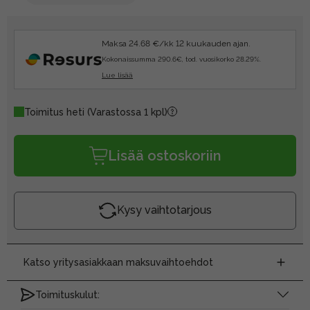
Maksa 24.68 €/kk 12 kuukauden ajan.
Kokonaissumma 290.6€, tod. vuosikorko 28.29%.
Lue lisää
Toimitus heti
(Varastossa 1 kpl)
Lisää ostoskoriin
Kysy vaihtotarjous
Katso yritysasiakkaan maksuvaihtoehdot
Toimituskulut: