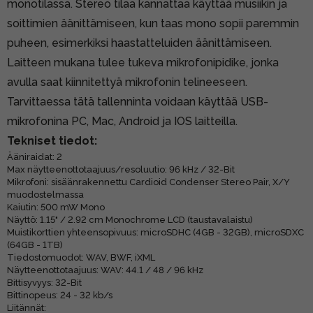
monotilassa. Stereo tilaa kannattaa käyttää musiikin ja
soittimien äänittämiseen, kun taas mono sopii paremmin
puheen, esimerkiksi haastatteluiden äänittämiseen.
Laitteen mukana tulee tukeva mikrofonipidike, jonka
avulla saat kiinnitettyä mikrofonin telineeseen.
Tarvittaessa tätä tallenninta voidaan käyttää USB-
mikrofonina PC, Mac, Android ja IOS laitteilla.
Tekniset tiedot:
Ääniraidat: 2
Max näytteenottotaajuus/resoluutio: 96 kHz / 32-Bit
Mikrofoni: sisäänrakennettu Cardioid Condenser Stereo Pair, X/Y
muodostelmassa
Kaiutin: 500 mW Mono
Näyttö: 1.15" / 2.92 cm Monochrome LCD (taustavalaistu)
Muistikorttien yhteensopivuus: microSDHC (4GB - 32GB), microSDXC
(64GB - 1TB)
Tiedostomuodot: WAV, BWF, iXML
Näytteenottotaajuus: WAV: 44.1 / 48 / 96 kHz
Bittisyvyys: 32-Bit
Bittinopeus: 24 - 32 kb/s
Liitännät: