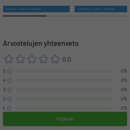
Myyty usein yhdessä
Katsottu usein yhdessä
Arvostelujen yhteenveto
0,0
5
0%
4
0%
3
0%
2
0%
1
0%
Kirjaudu