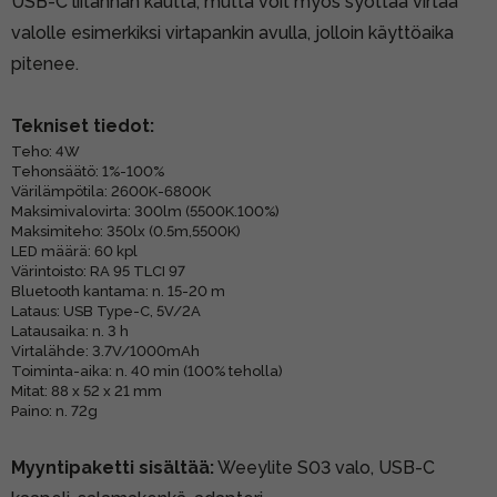
USB-C liitännän kautta, mutta voit myös syöttää virtaa
valolle esimerkiksi virtapankin avulla, jolloin käyttöaika
pitenee.
Tekniset tiedot:
Teho: 4W
Tehonsäätö: 1%-100%
Värilämpötila: 2600K-6800K
Maksimivalovirta: 300lm (5500K.100%)
Maksimiteho: 350lx (0.5m,5500K)
LED määrä: 60 kpl
Värintoisto: RA 95 TLCI 97
Bluetooth kantama: n. 15-20 m
Lataus: USB Type-C, 5V/2A
Latausaika: n. 3 h
Virtalähde: 3.7V/1000mAh
Toiminta-aika: n. 40 min (100% teholla)
Mitat: 88 x 52 x 21 mm
Paino: n. 72g
Myyntipaketti sisältää:
Weeylite S03 valo, USB-C