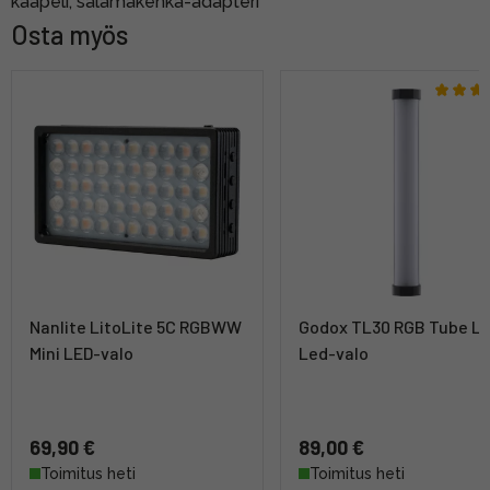
kaapeli, salamakenkä-adapteri
Osta myös
Nanlite LitoLite 5C RGBWW
Godox TL30 RGB Tube Li
Mini LED-valo
Led-valo
69,90 €
89,00 €
Toimitus heti
Toimitus heti