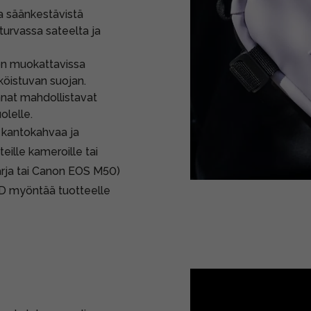
a säänkestävistä
 turvassa sateelta ja
n muokattavissa
tyköistuvan suojan.
nat mahdollistavat
olelle.
 kantokahvaa ja
eille kameroille tai
arja tai Canon EOS M50)
DRD myöntää tuotteelle