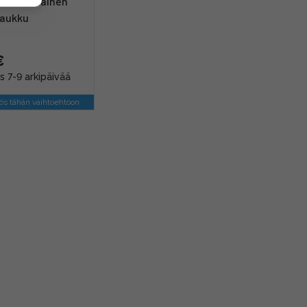
ellow keltainen
aukku
€
s 7-9 arkipäivää
s tähän vaihtoehtoon