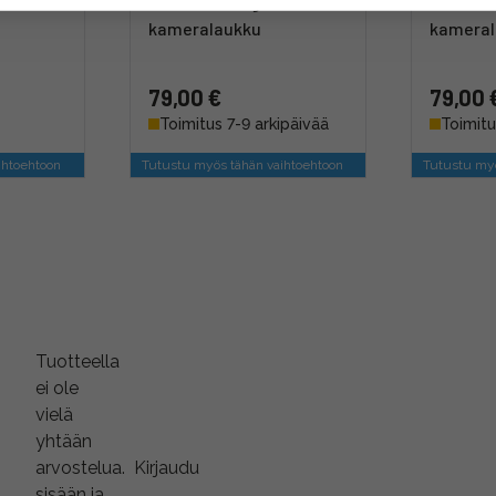
Ruskea
Sedona Orange -oranssi
Dallol Y
kameralaukku
kameral
79,00 €
79,00 
Toimitus 7-9 arkipäivää
Toimitu
ihtoehtoon
Tutustu myös tähän vaihtoehtoon
Tutustu myö
Tuotteella
ei ole
vielä
yhtään
arvostelua.
Kirjaudu
sisään ja