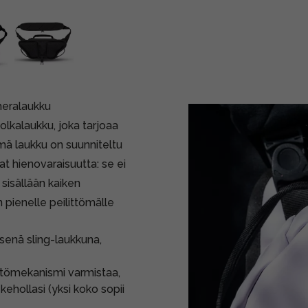
meralaukku
olkalaukku, joka tarjoaa
ämä laukku on suunniteltu
vat hienovaraisuutta: se ei
 sisällään kaiken
 pienelle peilittömälle
isenä sling-laukkuna,
ätömekanismi varmistaa,
kehollasi (yksi koko sopii