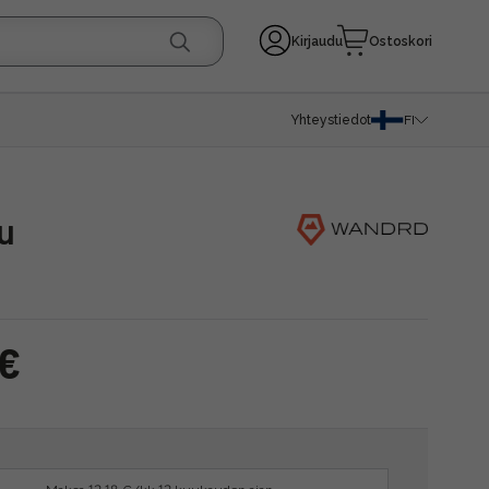
Kirjaudu
Ostoskori
Yhteystiedot
FI
u
 €