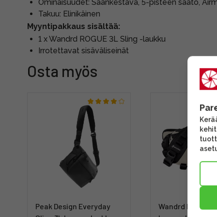
Ominaisuudet: Säänkestävä, 5-pisteen säätö, Air
Takuu: Elinikäinen
Myyntipakkaus sisältää:
1 x Wandrd ROGUE 3L Sling -laukku
Irrotettavat sisäväliseinät
Osta myös
Par
Kerää
kehi
tuott
asetu
Peak Design Everyday
Wandrd ROAM Sli