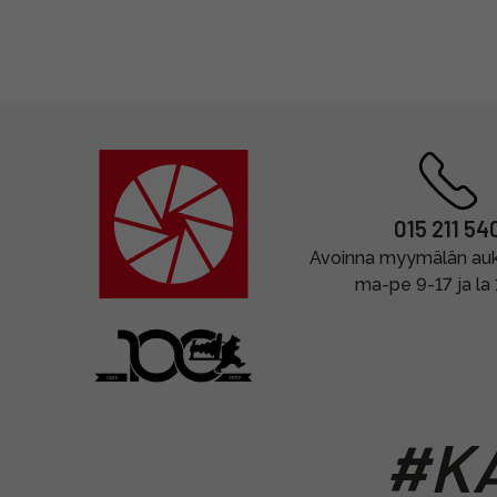
015 211 54
Avoinna myymälän auki
ma-pe 9-17 ja la
#KA