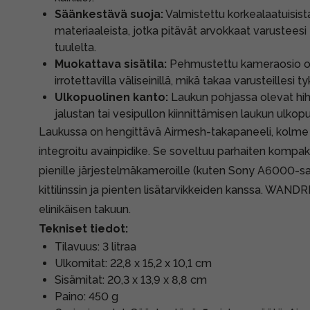
Säänkestävä suoja:
Valmistettu korkealaatuisist
materiaaleista, jotka pitävät arvokkaat varusteesi
tuulelta.
Muokattava sisätila:
Pehmustettu kameraosio o
irrotettavilla väliseinillä, mikä takaa varusteillesi 
Ulkopuolinen kanto:
Laukun pohjassa olevat hih
jalustan tai vesipullon kiinnittämisen laukun ulkopu
Laukussa on hengittävä Airmesh-takapaneeli, kolme
integroitu avainpidike. Se soveltuu parhaiten kompakt
pienille järjestelmäkameroille (kuten Sony A6000-s
kittilinssin ja pienten lisätarvikkeiden kanssa. WAN
elinikäisen takuun.
Tekniset tiedot:
Tilavuus: 3 litraa
Ulkomitat: 22,8 x 15,2 x 10,1 cm
Sisämitat: 20,3 x 13,9 x 8,8 cm
Paino: 450 g