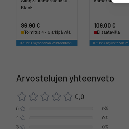
Sling 3L kameralaukku -
kameralaukku - 
Black
86,90 €
109,00 €
Toimitus 4 - 6 arkipäivää
Ei saatavilla
Tutustu myös tähän vaihtoehtoon
Tutustu myös tähän va
Arvostelujen yhteenveto
0,0
5
0%
4
0%
3
0%