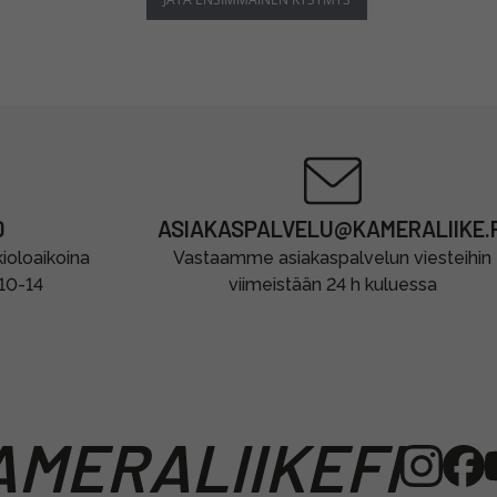
0
ASIAKASPALVELU@KAMERALIIKE.F
oloaikoina
Vastaamme asiakaspalvelun viesteihin
 10-14
viimeistään 24 h kuluessa
MERALIIKEFI