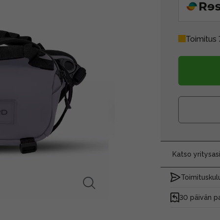
Toimitus 
Katso yritysa
Toimituskulu
30 päivän p