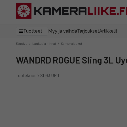
Tuotteet
Myy ja vaihda
Tarjoukset
Artikkelit
Etusivu
/
Laukut ja hihnat
/
Kameralaukut
WANDRD ROGUE Sling 3L Uyu
Tuotekoodi: SLG3 UP 1