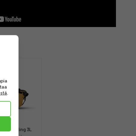
mpia
ttaa
ästä
.
ROGUE Sling 3L