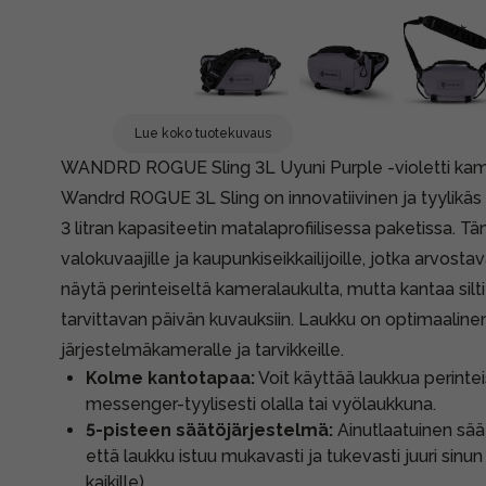
Lue koko tuotekuvaus
WANDRD ROGUE Sling 3L Uyuni Purple -violetti ka
Wandrd ROGUE 3L Sling on innovatiivinen ja tyylikäs 
3 litran kapasiteetin matalaprofiilisessa paketissa. T
valokuvaajille ja kaupunkiseikkailijoille, jotka arvosta
näytä perinteiseltä kameralaukulta, mutta kantaa silti
tarvittavan päivän kuvauksiin. Laukku on optimaalinen
järjestelmäkameralle ja tarvikkeille.
Kolme kantotapaa:
Voit käyttää laukkua perinte
messenger-tyylisesti olalla tai vyölaukkuna.
5-pisteen säätöjärjestelmä:
Ainutlaatuinen sä
että laukku istuu mukavasti ja tukevasti juuri sinun 
kaikille).