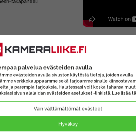
mesh-takapaneeli
empaa palvelua evästeiden avulla
mme evästeiden avulla sivuston käytöstä tietoja, joiden avulla
tämme verkkokauppaamme sekä tarjoamme sinulle kiinnostava
eita ja parempia tarjouksia. Halutessasi voit koska tahansa muu
ksiasi sivun alalaidan evästeiden asetukset -linkistä. Lue lisää
t
Vain välttämättömät evästeet
Hyväksy
ng 3L -
WANDRD ROGUE Sling 3L
Wandrd 