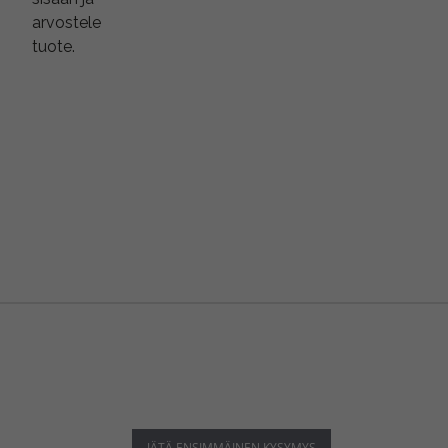
arvostele
tuote.
JÄTÄ ENSIMMÄINEN KYSYMYS