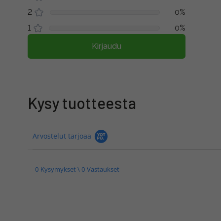
2
0%
1
0%
Kirjaudu
Kysy tuotteesta
Arvostelut tarjoaa
0 Kysymykset \ 0 Vastaukset