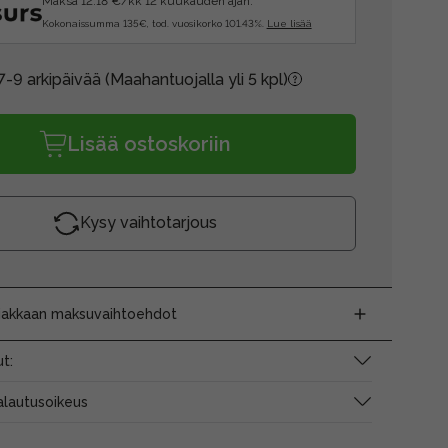
Maksa 12.18 €/kk 12 kuukauden ajan.
Kokonaissumma 135€, tod. vuosikorko 101.43%.
Lue lisää
7-9 arkipäivää
(Maahantuojalla yli 5 kpl)
Lisää ostoskoriin
Kysy vaihtotarjous
siakkaan maksuvaihtoehdot
t:
alautusoikeus