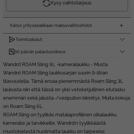
Kysy vaihtotarjous
Katso yritysasiakkaan maksuvaihtoehdot
Toimituskulut:
30 päivän palautusoikeus
Wandrd ROAM Sling 9L -kameralaukku - Musta
Wandrd ROAM Sling laukkusarjan suurin 9-litran
tilavuudella. Tämä eroaa pienemmästä
Roam Sling 3L
laukusta
niin että tässä on yksi vetoketjullinen etutasku
enemmän sekä jalusta-/vesipullon kiinnitys. Muita kokoja
on
Roam Sling 6L
.
ROAM Sling on tyylikäs matalaprofiilinen olkalaukku
kameralle ja tarvikkeille. Wandrd:n tyylikkäästä
muotokielestä huolimatta laukku on tarpeeksi