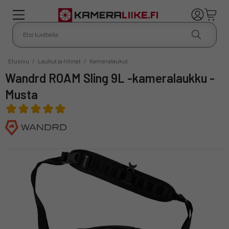
Etusivu
/
Laukut ja hihnat
/
Kameralaukut
Wandrd ROAM Sling 9L -kameralaukku -
Musta