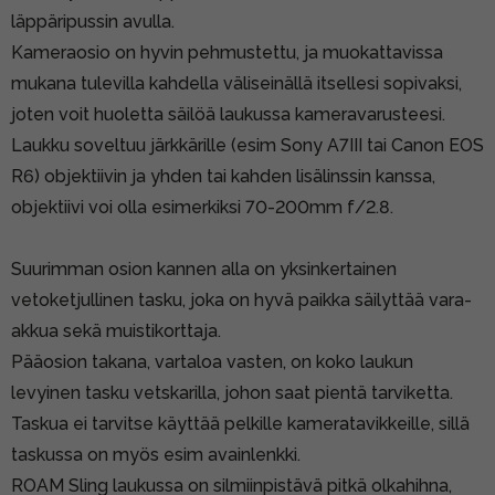
läppäripussin avulla.
Kameraosio on hyvin pehmustettu, ja muokattavissa
mukana tulevilla kahdella väliseinällä itsellesi sopivaksi,
joten voit huoletta säilöä laukussa kameravarusteesi.
Laukku soveltuu järkkärille (esim Sony A7III tai Canon EOS
R6) objektiivin ja yhden tai kahden lisälinssin kanssa,
objektiivi voi olla esimerkiksi 70-200mm f/2.8.
Suurimman osion kannen alla on yksinkertainen
vetoketjullinen tasku, joka on hyvä paikka säilyttää vara-
akkua sekä muistikorttaja.
Pääosion takana, vartaloa vasten, on koko laukun
levyinen tasku vetskarilla, johon saat pientä tarviketta.
Taskua ei tarvitse käyttää pelkille kameratavikkeille, sillä
taskussa on myös esim avainlenkki.
ROAM Sling laukussa on silmiinpistävä pitkä olkahihna,