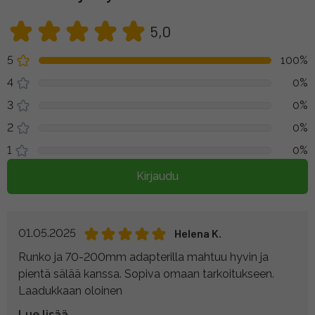
5,0
5
100%
4
0%
3
0%
2
0%
1
0%
Kirjaudu
01.05.2025
Helena K.
Runko ja 70-200mm adapterilla mahtuu hyvin ja
pientä sälää kanssa. Sopiva omaan tarkoitukseen.
Laadukkaan oloinen
Lue lisää