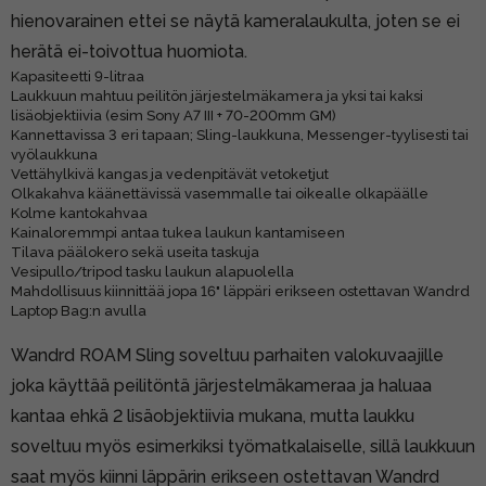
hienovarainen ettei se näytä kameralaukulta, joten se ei
herätä ei-toivottua huomiota.
Kapasiteetti 9-litraa
Laukkuun mahtuu peilitön järjestelmäkamera ja yksi tai kaksi
lisäobjektiivia (esim Sony A7 III + 70-200mm GM)
Kannettavissa 3 eri tapaan; Sling-laukkuna, Messenger-tyylisesti tai
vyölaukkuna
Vettähylkivä kangas ja vedenpitävät vetoketjut
Olkakahva käänettävissä vasemmalle tai oikealle olkapäälle
Kolme kantokahvaa
Kainaloremmpi antaa tukea laukun kantamiseen
Tilava päälokero sekä useita taskuja
Vesipullo/tripod tasku laukun alapuolella
Mahdollisuus kiinnittää jopa 16" läppäri erikseen ostettavan Wandrd
Laptop Bag:n avulla
Wandrd ROAM Sling soveltuu parhaiten valokuvaajille
joka käyttää peilitöntä järjestelmäkameraa ja haluaa
kantaa ehkä 2 lisäobjektiivia mukana, mutta laukku
soveltuu myös esimerkiksi työmatkalaiselle, sillä laukkuun
saat myös kiinni läppärin erikseen ostettavan Wandrd