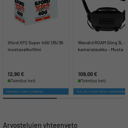
Ilford XP2 Super 400 135/36
Wandrd ROAM Sling 3L -
mustavalkofilmi
kameralaukku - Musta
12,90 €
109,00 €
Toimitus heti
Toimitus heti
Katsottu usein yhdessä
Tutustu myös tähän vaihtoehtoo
Arvostelujen yhteenveto