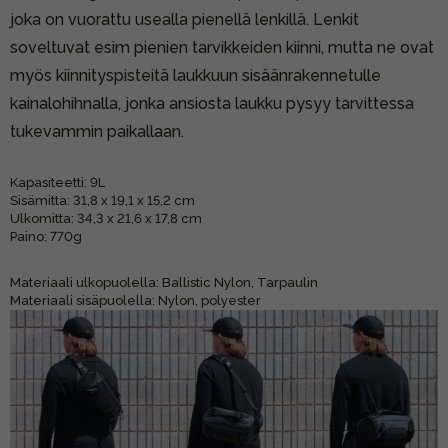
joka on vuorattu usealla pienellä lenkillä. Lenkit
soveltuvat esim pienien tarvikkeiden kiinni, mutta ne ovat
myös kiinnityspisteitä laukkuun sisäänrakennetulle
kainalohihnalla, jonka ansiosta laukku pysyy tarvittessa
tukevammin paikallaan.
Kapasiteetti: 9L
Sisämitta: 31,8 x 19,1 x 15,2 cm
Ulkomitta: 34,3 x 21,6 x 17,8 cm
Paino: 770g
Materiaali ulkopuolella: Ballistic Nylon, Tarpaulin
Materiaali sisäpuolella: Nylon, polyester