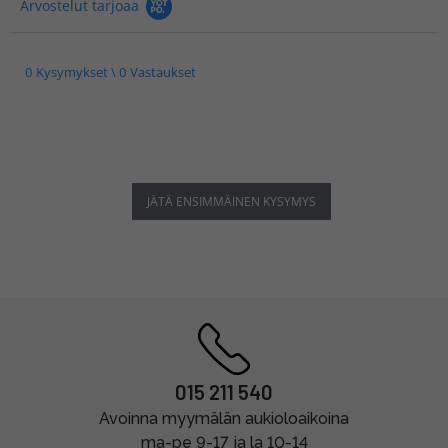
Arvostelut tarjoaa
0 Kysymykset \ 0 Vastaukset
JÄTÄ ENSIMMÄINEN KYSYMYS
015 211 540
Avoinna myymälän aukioloaikoina
ma-pe 9-17 ja la 10-14