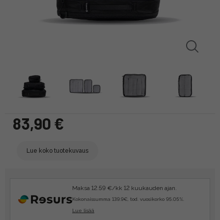
83,90 €
Lue koko tuotekuvaus
Maksa 12.59 €/kk 12 kuukauden ajan.
Kokonaissumma 139.9€, tod. vuosikorko 95.05%.
Lue lisää