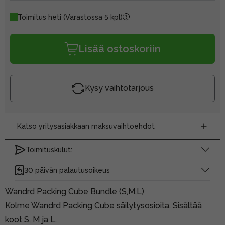
Toimitus heti
(Varastossa 5 kpl)
Lisää ostoskoriin
Kysy vaihtotarjous
Katso yritysasiakkaan maksuvaihtoehdot
Toimituskulut:
30 päivän palautusoikeus
Wandrd Packing Cube Bundle (S,M,L)
Kolme Wandrd Packing Cube säilytysosioita. Sisältää
koot S, M ja L.