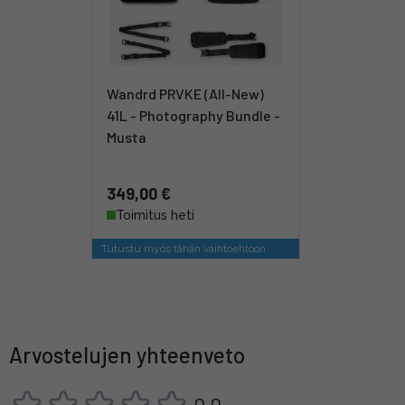
Wandrd PRVKE (All-New)
41L - Photography Bundle -
Musta
349,00 €
Toimitus heti
Tutustu myös tähän vaihtoehtoon
Arvostelujen yhteenveto
0,0