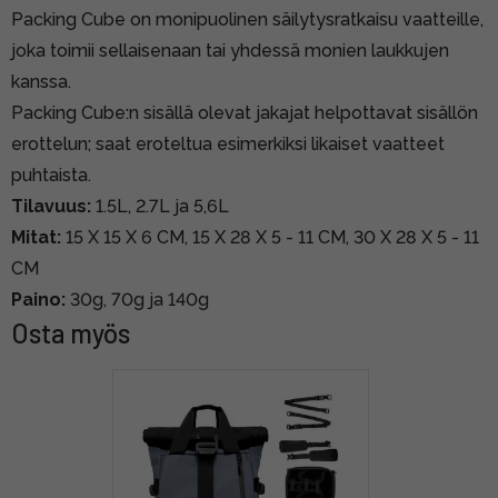
Packing Cube on monipuolinen säilytysratkaisu vaatteille,
joka toimii sellaisenaan tai yhdessä monien laukkujen
kanssa.
Packing Cube:n sisällä olevat jakajat helpottavat sisällön
erottelun; saat eroteltua esimerkiksi likaiset vaatteet
puhtaista.
Tilavuus:
1.5L, 2.7L ja 5,6L
Mitat:
15 X 15 X 6 CM, 15 X 28 X 5 - 11 CM, 30 X 28 X 5 - 11
CM
Paino:
30g, 70g ja 140g
Osta myös