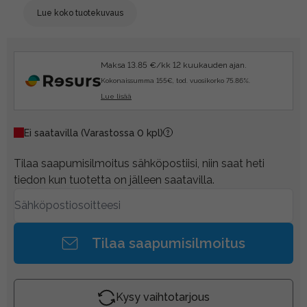
Lue koko tuotekuvaus
Maksa 13.85 €/kk 12 kuukauden ajan.
Kokonaissumma 155€, tod. vuosikorko 75.86%.
Lue lisää
Ei saatavilla
(Varastossa 0 kpl)
Tilaa saapumisilmoitus sähköpostiisi, niin saat heti
tiedon kun tuotetta on jälleen saatavilla.
Tilaa saapumisilmoitus
Kysy vaihtotarjous