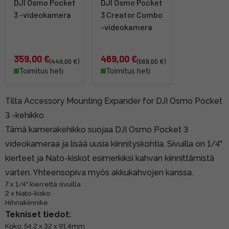
DJI Osmo Pocket
DJI Osmo Pocket
3 -videokamera
3 Creator Combo
-videokamera
359,00 €
469,00 €
(449,00 €)
(569,00 €)
Toimitus heti
Toimitus heti
Tilta Accessory Mounting Expander for DJI Osmo Pocket
3 -kehikko
Tämä kamerakehikko suojaa DJI Osmo Pocket 3
videokameraa ja lisää uusia kiinnityskohtia. Sivuilla on 1/4"
kierteet ja Nato-kiskot esimerkiksi kahvan kiinnittämistä
varten. Yhteensopiva myös akkukahvojen kanssa.
7 x 1/4" kierrettä sivuilla
2 x Nato-kisko
Hihnakiinnike
Tekniset tiedot:
Koko: 54.2 x 32 x 91.4mm