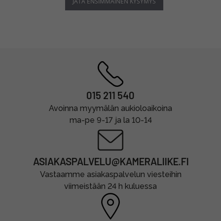
JÄTÄ ENSIMMÄINEN KYSYMYS
015 211 540
Avoinna myymälän aukioloaikoina
ma-pe 9-17 ja la 10-14
ASIAKASPALVELU@KAMERALIIKE.FI
Vastaamme asiakaspalvelun viesteihin
viimeistään 24 h kuluessa