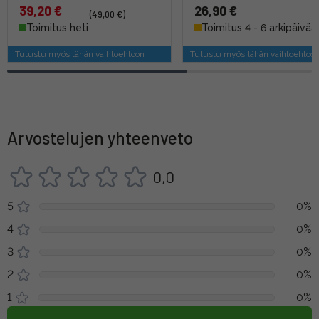
39,20 €
26,90 €
(49,00 €)
Toimitus heti
Toimitus 4 - 6 arkipäivää
Tutustu myös tähän vaihtoehtoon
Tutustu myös tähän vaihtoehtoo
Arvostelujen yhteenveto
0,0
5
0%
4
0%
3
0%
2
0%
1
0%