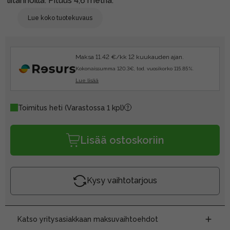
liitännöillä. Pituus 4,6 metriä.
Lue koko tuotekuvaus
Maksa 11.42 €/kk 12 kuukauden ajan.
Kokonaissumma 120.3€, tod. vuosikorko 115.85%.
Lue lisää
Toimitus heti
(Varastossa 1 kpl)
Lisää ostoskoriin
Kysy vaihtotarjous
Katso yritysasiakkaan maksuvaihtoehdot