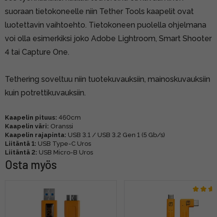
suoraan tietokoneelle niin Tether Tools kaapelit ovat
luotettavin vaihtoehto. Tietokoneen puolella ohjelmana
voi olla esimerkiksi joko Adobe Lightroom, Smart Shooter
4 tai
Capture One
.
Tethering soveltuu niin tuotekuvauksiin, mainoskuvauksiin
kuin potrettikuvauksiin.
Kaapelin pituus:
460cm
Kaapelin väri:
Oranssi
Kaapelin rajapinta:
USB 3.1 / USB 3.2 Gen 1 (5 Gb/s)
Liitäntä 1:
USB Type-C Uros
Liitäntä 2:
USB Micro-B Uros
Osta myös