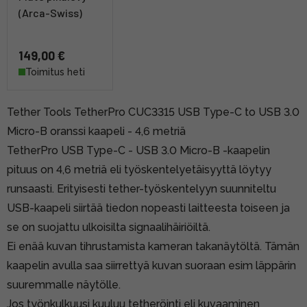
(Arca-Swiss)
149,00 €
Toimitus heti
Tether Tools TetherPro CUC3315 USB Type-C to USB 3.0
Micro-B oranssi kaapeli - 4,6 metriä
TetherPro USB Type-C - USB 3.0 Micro-B -kaapelin
pituus on 4,6 metriä eli työskentelyetäisyyttä löytyy
runsaasti. Erityisesti tether-työskentelyyn suunniteltu
USB-kaapeli siirtää tiedon nopeasti laitteesta toiseen ja
se on suojattu ulkoisilta signaalihäiriöiltä.
Ei enää kuvan tihrustamista kameran takanäytöltä. Tämän
kaapelin avulla saa siirrettyä kuvan suoraan esim läppärin
suuremmalle näytölle.
Jos työnkulkuusi kuuluu tetheröinti eli kuvaaminen