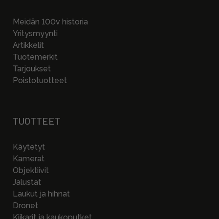
Meidän 100v historia
Yritysmyynti
Artikkelit
Tuotemerkit
Tarjoukset
Poistotuotteet
TUOTTEET
Käytetyt
Kamerat
Objektiivit
Jalustat
Laukut ja hihnat
Dronet
Kiikarit ja kaukoputket