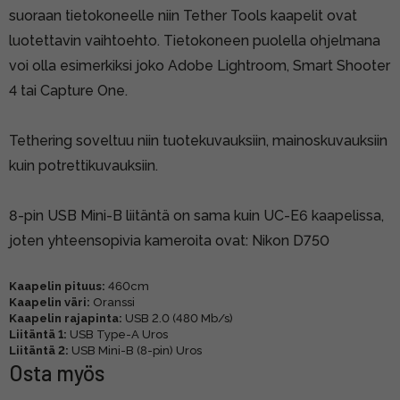
suoraan tietokoneelle niin Tether Tools kaapelit ovat
luotettavin vaihtoehto. Tietokoneen puolella ohjelmana
voi olla esimerkiksi joko Adobe Lightroom, Smart Shooter
4 tai
Capture One
.
Tethering soveltuu niin tuotekuvauksiin, mainoskuvauksiin
kuin potrettikuvauksiin.
8-pin USB Mini-B liitäntä on sama kuin UC-E6 kaapelissa,
joten yhteensopivia kameroita ovat: Nikon D750
Kaapelin pituus:
460cm
Kaapelin väri:
Oranssi
Kaapelin rajapinta:
USB 2.0 (480 Mb/s)
Liitäntä 1:
USB Type-A Uros
Liitäntä 2:
USB Mini-B (8-pin) Uros
Osta myös