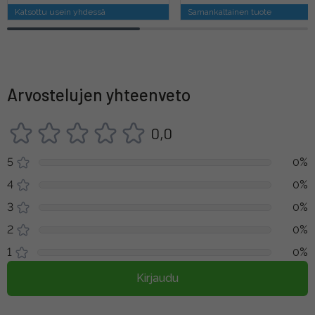
Katsottu usein yhdessä
Samankaltainen tuote
Arvostelujen yhteenveto
0,0
5
0%
4
0%
3
0%
2
0%
1
0%
Kirjaudu