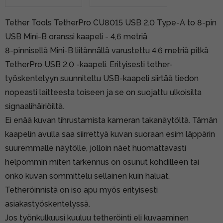
Tether Tools TetherPro CU8015 USB 2.0 Type-A to 8-pin
USB Mini-B oranssi kaapeli - 4,6 metriä
8-pinnisellä Mini-B liitännällä varustettu 4,6 metriä pitkä
TetherPro USB 2.0 -kaapeli. Erityisesti tether-
työskentelyyn suunniteltu USB-kaapeli siirtää tiedon
nopeasti laitteesta toiseen ja se on suojattu ulkoisilta
signaalihäiriöiltä.
Ei enää kuvan tihrustamista kameran takanäytöltä. Tämän
kaapelin avulla saa siirrettyä kuvan suoraan esim läppärin
suuremmalle näytölle, jolloin näet huomattavasti
helpommin miten tarkennus on osunut kohdilleen tai
onko kuvan sommittelu sellainen kuin haluat.
Tetheröinnistä on iso apu myös erityisesti
asiakastyöskentelyssä.
Jos työnkulkuusi kuuluu tetheröinti eli kuvaaminen