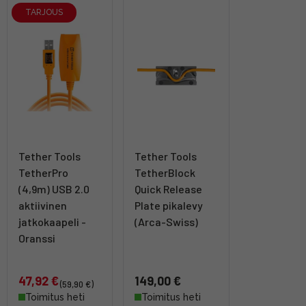
TARJOUS
Tether Tools
Tether Tools
TetherPro
TetherBlock
(4,9m) USB 2.0
Quick Release
aktiivinen
Plate pikalevy
jatkokaapeli -
(Arca-Swiss)
Oranssi
47,92 €
149,00 €
(59,90 €)
Toimitus heti
Toimitus heti