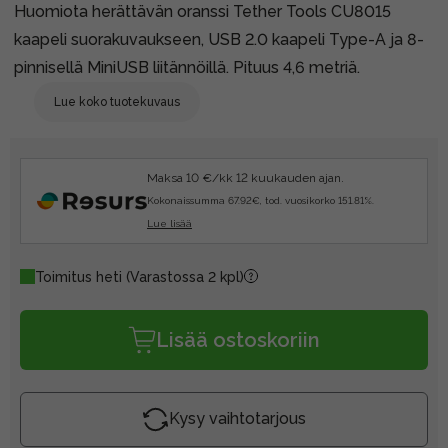
Huomiota herättävän oranssi Tether Tools CU8015
kaapeli suorakuvaukseen, USB 2.0 kaapeli Type-A ja 8-
pinnisellä MiniUSB liitännöillä. Pituus 4,6 metriä.
Lue koko tuotekuvaus
Maksa 10 €/kk 12 kuukauden ajan.
Kokonaissumma 67.92€, tod. vuosikorko 151.81%.
Lue lisää
Toimitus heti
(Varastossa 2 kpl)
Lisää ostoskoriin
Kysy vaihtotarjous