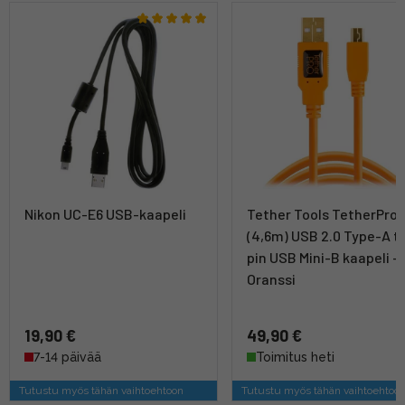
Nikon UC-E6 USB-kaapeli
Tether Tools TetherPro
(4,6m) USB 2.0 Type-A to
pin USB Mini-B kaapeli -
Oranssi
19,90 €
49,90 €
7-14 päivää
Toimitus heti
Tutustu myös tähän vaihtoehtoon
Tutustu myös tähän vaihtoehtoo