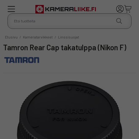
Etusivu
/
Kameratarvikkeet
/
Linssisuojat
Tamron Rear Cap takatulppa (Nikon F)