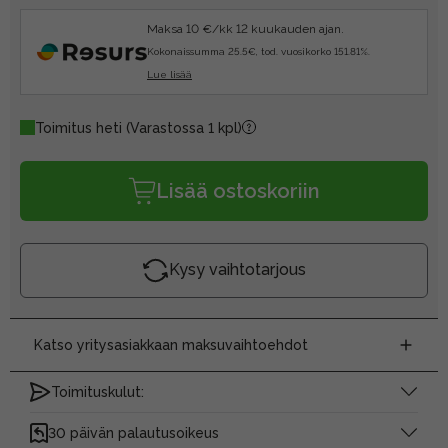
Maksa 10 €/kk 12 kuukauden ajan.
Kokonaissumma 25.5€, tod. vuosikorko 151.81%.
Lue lisää
Toimitus heti
(Varastossa 1 kpl)
Lisää ostoskoriin
Kysy vaihtotarjous
Katso yritysasiakkaan maksuvaihtoehdot
Toimituskulut:
30 päivän palautusoikeus