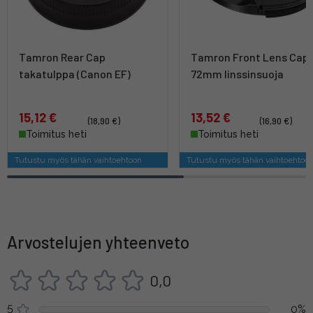
Tamron Rear Cap
Tamron Front Lens Cap
takatulppa (Canon EF)
72mm linssinsuoja
15,12 €
13,52 €
(18,90 €)
(16,90 €)
Toimitus heti
Toimitus heti
Tutustu myös tähän vaihtoehtoon
Tutustu myös tähän vaihtoehtoo
Arvostelujen yhteenveto
0,0
5
0%