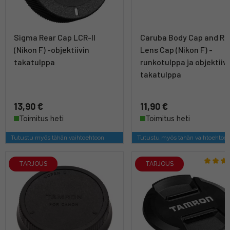
Sigma Rear Cap LCR-II
Caruba Body Cap and Re
(Nikon F) -objektiivin
Lens Cap (Nikon F) -
takatulppa
runkotulppa ja objektiiv
takatulppa
13,90 €
11,90 €
Toimitus heti
Toimitus heti
Tutustu myös tähän vaihtoehtoon
Tutustu myös tähän vaihtoehtoo
TARJOUS
TARJOUS