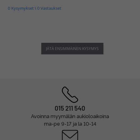
0 Kysymykset \ 0 Vastaukset
JÄTÄ ENSIMMÄINEN KYSYMYS
015 211 540
Avoinna myymälän aukioloaikoina
ma-pe 9-17 ja la 10-14