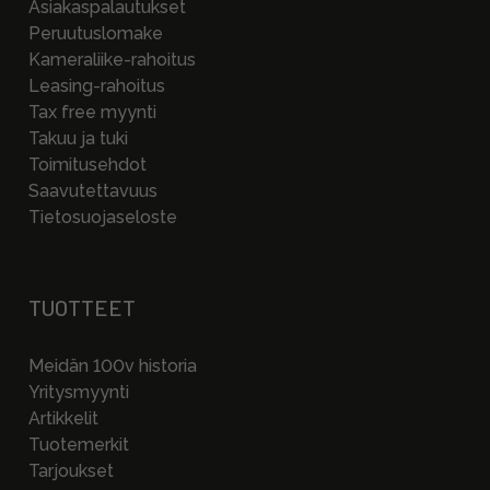
Asiakaspalautukset
Peruutuslomake
Kameraliike-rahoitus
Leasing-rahoitus
Tax free myynti
Takuu ja tuki
Toimitusehdot
Saavutettavuus
Tietosuojaseloste
TUOTTEET
Meidän 100v historia
Yritysmyynti
Artikkelit
Tuotemerkit
Tarjoukset