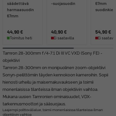
säädettävä
-suojasuodin
67mm
harmaasuodin
suodinkier
67mm
44,90 €
40,90 €
54,90 €
Toimitus heti
Ei saatavilla
Ei saatavil
Tamron 28-300mm f/4-7.1 Di III VC VXD (Sony FE) -
objektiivi
Tamron 28-300mm on monipuolinen zoom-objektiivi
Sonyn-peilittömiin täyden kennokoon kameroihin. Sopii
hienosti urheilu ja maisemakuvaukseen ja toimii
monenlaisissa tilanteissa ilman objektiivin vaihtoa.
Mukana uusien Tamronien ominaisuudet, VDX-
tarkennusmoottori ja sääsuojaus.
Laajempi polttovälialue, toimii monenlaisissa tilanteissa ilman
objektiivin vaihtoa