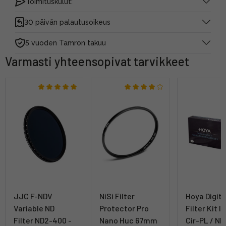
Toimituskulut:
30 päivän palautusoikeus
5 vuoden Tamron takuu
Varmasti yhteensopivat tarvikkeet
JJC F-NDV
NiSi Filter
Hoya Digita
Variable ND
Protector Pro
Filter Kit II
Filter ND2-400 -
Nano Huc 67mm
Cir-PL / ND