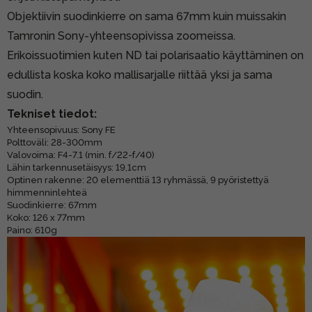
Objektiivin suodinkierre on sama 67mm kuin muissakin
Tamronin Sony-yhteensopivissa zoomeissa.
Erikoissuotimien kuten ND tai polarisaatio käyttäminen on
edullista koska koko mallisarjalle riittää yksi ja sama
suodin.
Tekniset tiedot:
Yhteensopivuus: Sony FE
Polttoväli: 28-300mm
Valovoima: F4-7.1 (min. f/22-f/40)
Lähin tarkennusetäisyys: 19,1cm
Optinen rakenne: 20 elementtiä 13 ryhmässä, 9 pyöristettyä
himmenninlehteä
Suodinkierre: 67mm
Koko: 126 x 77mm
Paino: 610g