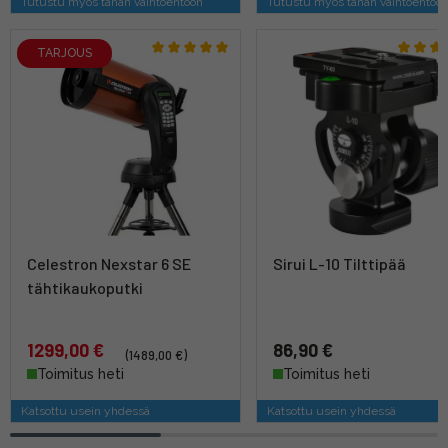
Tutustu myös tähän vaihtoehtoon
Tutustu myös tähän vaihtoehtoo
TARJOUS
Celestron Nexstar 6 SE
Sirui L-10 Tilttipää
tähtikaukoputki
1299,00 €
86,90 €
(1489,00 €)
Toimitus heti
Toimitus heti
Katsottu usein yhdessä
Katsottu usein yhdessä