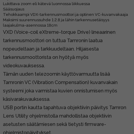
Lukittava zoom eli kätevä luonnossa liikkuessa
Sääsuojaus
Tehokkaampi VDX-tarkennusmoottori ja optinen VC-kuvanvakaaja
Maksimi suurennussuhde 1:2.8 ja lähin tarkennusetäisyys
laajakulma-asennossa 18cm
VXD (Voice-coil eXtreme-torque Drive) lineaarinen
tarkennusmoottori on tuttua Tamronin laatua
nopeudeltaan ja tarkkuudeltaan. Hiljaisesta
tarkennusmoottorista on hyötyä myös
videokuvauksessa.
Tämän uuden telezoomin käyttövarmuutta lisää
Tamronin VC (Vibration Compensation) kuvanvakain
systeemi joka varmistaa kuvien onnistumisen myös
käsivarakuvauksessa.
USB portin kautta tapahtuva objektiivin päivitys Tamron
Lens Utility ohjelmistolla mahdollistaa objektiivin
asetusten säätämiesen sekä tietysti firmware-
ohjelmistopäivitykset.