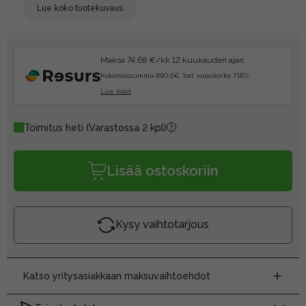
Lue koko tuotekuvaus
Maksa 74.68 €/kk 12 kuukauden ajan.
Kokonaissumma 890.6€, tod. vuosikorko 7.18%.
Lue lisää
Toimitus heti
(Varastossa 2 kpl)
Lisää ostoskoriin
Kysy vaihtotarjous
Katso yritysasiakkaan maksuvaihtoehdot