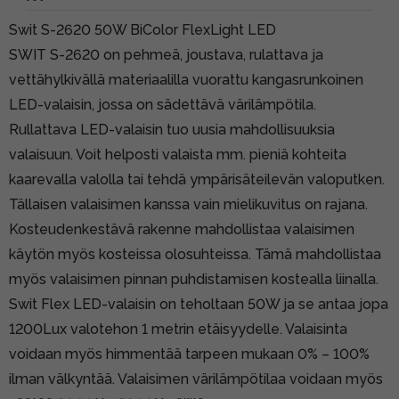
Swit S-2620 50W BiColor FlexLight LED
SWIT S-2620 on pehmeä, joustava, rulattava ja
vettähylkivällä materiaalilla vuorattu kangasrunkoinen
LED-valaisin, jossa on sädettävä värilämpötila.
Rullattava LED-valaisin tuo uusia mahdollisuuksia
valaisuun. Voit helposti valaista mm. pieniä kohteita
kaarevalla valolla tai tehdä ympärisäteilevän valoputken.
Tällaisen valaisimen kanssa vain mielikuvitus on rajana.
Kosteudenkestävä rakenne mahdollistaa valaisimen
käytön myös kosteissa olosuhteissa. Tämä mahdollistaa
myös valaisimen pinnan puhdistamisen kostealla liinalla.
Swit Flex LED-valaisin on teholtaan 50W ja se antaa jopa
1200Lux valotehon 1 metrin etäisyydelle. Valaisinta
voidaan myös himmentää tarpeen mukaan 0% – 100%
ilman välkyntää. Valaisimen värilämpötilaa voidaan myös