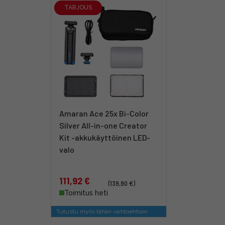
TARJOUS
Amaran Ace 25x Bi-Color
Silver All-in-one Creator
Kit -akkukäyttöinen LED-
valo
111,92 €
(139,90 €)
Toimitus heti
Tutustu myös tähän vaihtoehtoon