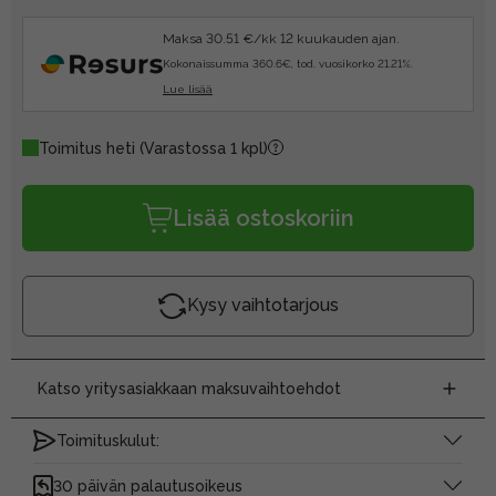
Maksa 30.51 €/kk 12 kuukauden ajan.
Kokonaissumma 360.6€, tod. vuosikorko 21.21%.
Lue lisää
Toimitus heti
(Varastossa 1 kpl)
Lisää ostoskoriin
Kysy vaihtotarjous
Katso yritysasiakkaan maksuvaihtoehdot
Toimituskulut:
30 päivän palautusoikeus