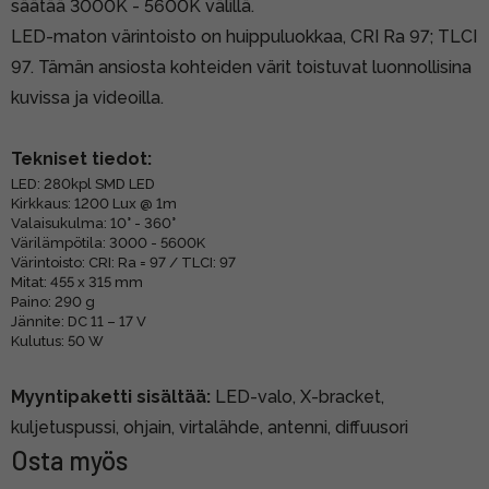
säätää 3000K - 5600K välillä.
LED-maton värintoisto on huippuluokkaa, CRI Ra 97; TLCI
97. Tämän ansiosta kohteiden värit toistuvat luonnollisina
kuvissa ja videoilla.
Tekniset tiedot:
LED: 280kpl SMD LED
Kirkkaus: 1200 Lux @ 1m
Valaisukulma: 10° - 360°
Värilämpötila: 3000 - 5600K
Värintoisto: CRI: Ra = 97 / TLCI: 97
Mitat: 455 x 315 mm
Paino: 290 g
Jännite: DC 11 – 17 V
Kulutus: 50 W
Myyntipaketti sisältää:
LED-valo, X-bracket,
kuljetuspussi, ohjain, virtalähde, antenni, diffuusori
Osta myös