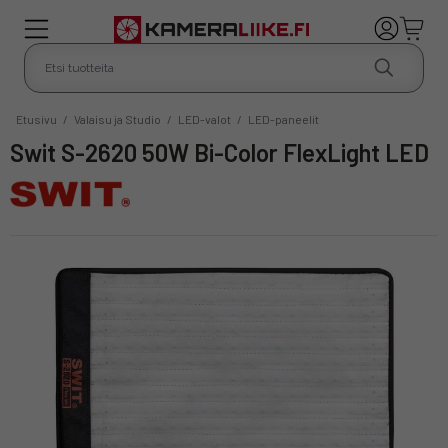
Etusivu
/
Valaisu ja Studio
/
LED-valot
/
LED-paneelit
Swit S-2620 50W Bi-Color FlexLight LED