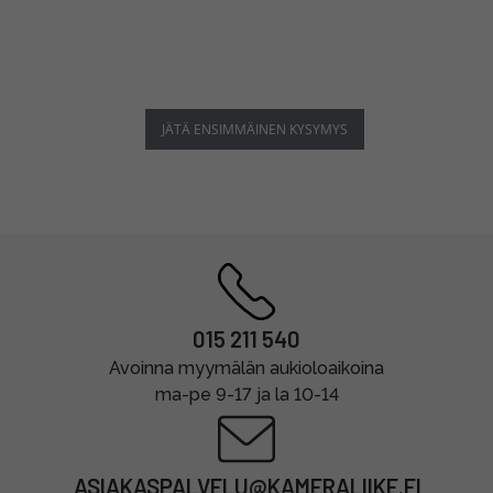
JÄTÄ ENSIMMÄINEN KYSYMYS
015 211 540
Avoinna myymälän aukioloaikoina
ma-pe 9-17 ja la 10-14
ASIAKASPALVELU@KAMERALIIKE.FI