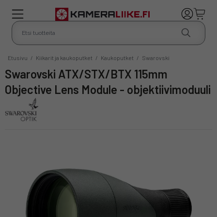
Etusivu
/
Kiikarit ja kaukoputket
/
Kaukoputket
/
Swarovski
Swarovski ATX/STX/BTX 115mm
Objective Lens Module - objektiivimoduuli