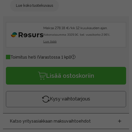
Lue koko tuotekuvaus
Maksa 278.18 €/kk 12 kuukauden ajan.
Kokonaissumma 3329.1€, tod. vuosikorko 2.96%.
Lue lisää
Toimitus heti
(Varastossa 1 kpl)
Lisää ostoskoriin
Kysy vaihtotarjous
Katso yritysasiakkaan maksuvaihtoehdot