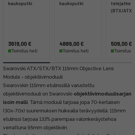
kaukoputki
kaukoputki
telejatke
(BTX/ATX/
3619,00 €
4889,00 €
509,00 €
Toimitus heti
Toimitus heti
Toimitus h
Swarovski ATX/STX/BTX 115mm Objective Lens
Module - objektiivimoduuli
Swarovskin 115mm etulinssillä varustettu
objektiivimoduuli on Swarovski-
objektiivimoduulisarjan
isoin malli
. Tämä moduuli tarjoaa jopa 70-kertaisen
(30x-70x) suurennuksen huikealla terävyydellä. 115mm
etulinssi tarjoaa 133% parempaa valonkeräystehoa
verrattuna 95mm objektiiviin.