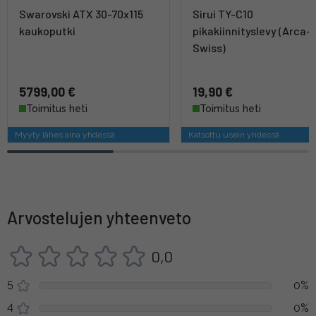
Swarovski ATX 30-70x115
Sirui TY-C10
kaukoputki
pikakiinnityslevy (Arca-
Swiss)
5799,00 €
19,90 €
Toimitus heti
Toimitus heti
Myyty lähes aina yhdessä
Katsottu usein yhdessä
Arvostelujen yhteenveto
0,0
5
0%
4
0%