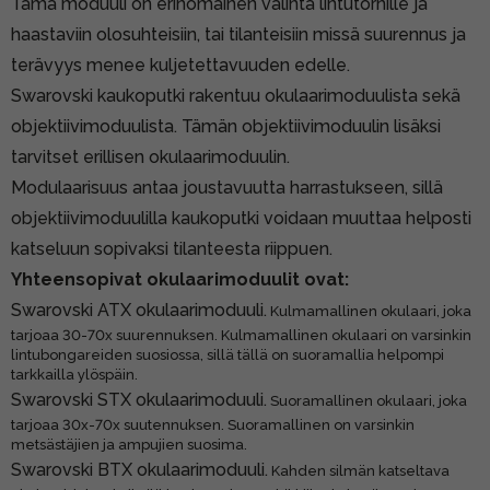
Tämä moduuli on erinomainen valinta lintutornille ja
haastaviin olosuhteisiin, tai tilanteisiin missä suurennus ja
terävyys menee kuljetettavuuden edelle.
Swarovski kaukoputki rakentuu okulaarimoduulista sekä
objektiivimoduulista. Tämän objektiivimoduulin lisäksi
tarvitset erillisen okulaarimoduulin.
Modulaarisuus antaa joustavuutta harrastukseen, sillä
objektiivimoduulilla kaukoputki voidaan muuttaa helposti
katseluun sopivaksi tilanteesta riippuen.
Yhteensopivat okulaarimoduulit ovat:
Swarovski ATX okulaarimoduuli.
Kulmamallinen okulaari, joka
tarjoaa 30-70x suurennuksen. Kulmamallinen okulaari on varsinkin
lintubongareiden suosiossa, sillä tällä on suoramallia helpompi
tarkkailla ylöspäin.
Swarovski STX okulaarimoduuli.
Suoramallinen okulaari, joka
tarjoaa 30x-70x suutennuksen. Suoramallinen on varsinkin
metsästäjien ja ampujien suosima.
Swarovski BTX okulaarimoduuli.
Kahden silmän katseltava