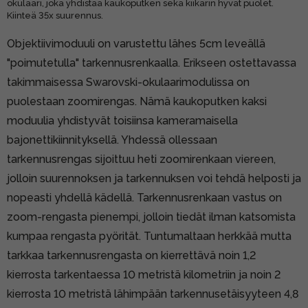
okulaari, joka yhdistää kaukoputken sekä kiikarin hyvät puolet.
Kiinteä 35x suurennus.
Objektiivimoduuli on varustettu lähes 5cm leveällä
"poimutetulla" tarkennusrenkaalla. Erikseen ostettavassa
takimmaisessa Swarovski-okulaarimodulissa on
puolestaan zoomirengas. Nämä kaukoputken kaksi
moduulia yhdistyvät toisiinsa kameramaisella
bajonettikiinnityksellä. Yhdessä ollessaan
tarkennusrengas sijoittuu heti zoomirenkaan viereen,
jolloin suurennoksen ja tarkennuksen voi tehdä helposti ja
nopeasti yhdellä kädellä. Tarkennusrenkaan vastus on
zoom-rengasta pienempi, jolloin tiedät ilman katsomista
kumpaa rengasta pyörität. Tuntumaltaan herkkää mutta
tarkkaa tarkennusrengasta on kierrettävä noin 1,2
kierrosta tarkentaessa 10 metristä kilometriin ja noin 2
kierrosta 10 metristä lähimpään tarkennusetäisyyteen 4,8