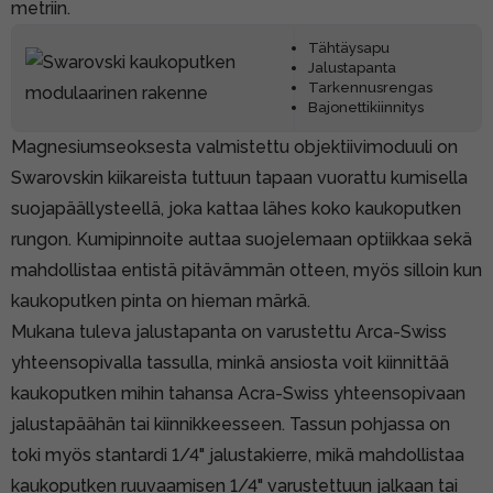
metriin.
Tähtäysapu
Jalustapanta
Tarkennusrengas
Bajonettikiinnitys
Magnesiumseoksesta valmistettu objektiivimoduuli on
Swarovskin kiikareista tuttuun tapaan vuorattu kumisella
suojapäällysteellä, joka kattaa lähes koko kaukoputken
rungon. Kumipinnoite auttaa suojelemaan optiikkaa sekä
mahdollistaa entistä pitävämmän otteen, myös silloin kun
kaukoputken pinta on hieman märkä.
Mukana tuleva jalustapanta on varustettu Arca-Swiss
yhteensopivalla tassulla, minkä ansiosta voit kiinnittää
kaukoputken mihin tahansa Acra-Swiss yhteensopivaan
jalustapäähän tai kiinnikkeesseen. Tassun pohjassa on
toki myös stantardi 1/4" jalustakierre, mikä mahdollistaa
kaukoputken ruuvaamisen 1/4" varustettuun jalkaan tai