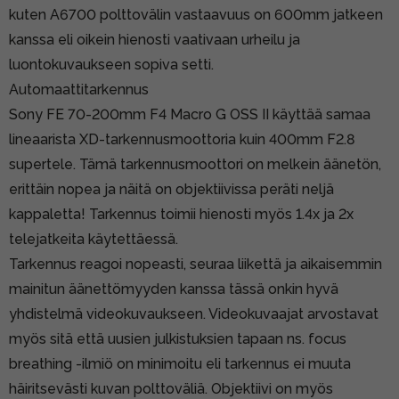
kuten A6700 polttovälin vastaavuus on 600mm jatkeen
kanssa eli oikein hienosti vaativaan urheilu ja
luontokuvaukseen sopiva setti.
Automaattitarkennus
Sony FE 70-200mm F4 Macro G OSS II käyttää samaa
lineaarista XD-tarkennusmoottoria kuin 400mm F2.8
supertele. Tämä tarkennusmoottori on melkein äänetön,
erittäin nopea ja näitä on objektiivissa peräti neljä
kappaletta! Tarkennus toimii hienosti myös 1.4x ja 2x
telejatkeita käytettäessä.
Tarkennus reagoi nopeasti, seuraa liikettä ja aikaisemmin
mainitun äänettömyyden kanssa tässä onkin hyvä
yhdistelmä videokuvaukseen. Videokuvaajat arvostavat
myös sitä että uusien julkistuksien tapaan ns. focus
breathing -ilmiö on minimoitu eli tarkennus ei muuta
häiritsevästi kuvan polttoväliä. Objektiivi on myös