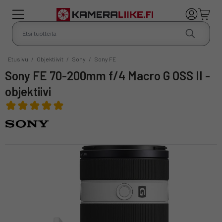
Etusivu
/
Objektiivit
/
Sony
/
Sony FE
Sony FE 70-200mm f/4 Macro G OSS II -
objektiivi