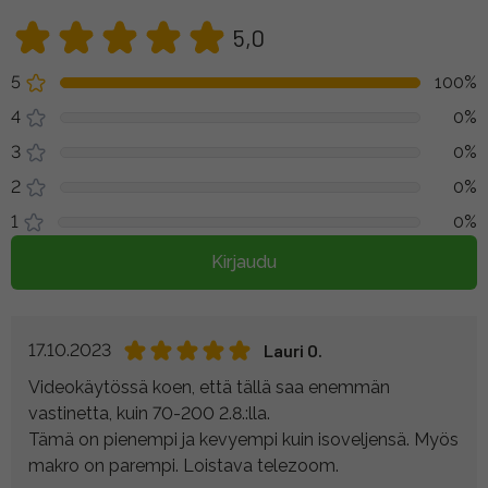
5,0
5
100%
4
0%
3
0%
2
0%
1
0%
Kirjaudu
17.10.2023
Lauri O.
Videokäytössä koen, että tällä saa enemmän
vastinetta, kuin 70-200 2.8.:lla.
Tämä on pienempi ja kevyempi kuin isoveljensä. Myös
makro on parempi. Loistava telezoom.