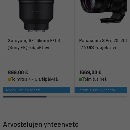
Samyang AF 135mm F/1.8
Panasonic S Pro 70-20
(Sony FE) -objektiivi
f/4 OIS -objektiivi
899,00 €
1669,00 €
Toimitus 4 - 6 arkipäivää
Toimitus heti
Myyty usein yhdessä
Katsottu usein yhdessä
Arvostelujen yhteenveto