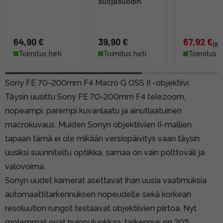
suojasuodin
64,90 €
39,90 €
67,92 €
(84
Toimitus heti
Toimitus heti
Toimitus h
Sony FE 70-200mm F4 Macro G OSS II -objektiivi
Täysin uusittu Sony FE 70-200mm F4 telezoom,
nopeampi, parempi kuvanlaatu ja ainutlaatuinen
macrokuvaus. Muiden Sonyn objektiivien II-mallien
tapaan tämä ei ole mikään versiopäivitys vaan täysin
uusiksi suunniteltu optiikka, samaa on vain polttoväli ja
valovoima.
Sonyn uudet kamerat asettavat ihan uusia vaatimuksia
automaattitarkennuksen nopeudelle sekä korkean
resoluution rungot testaavat objektiivien piirtoa. Nyt
molemmat ovat huippuluokkaa, tarkennus on 20%