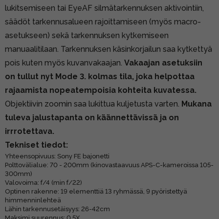
lukitsemiseen tai EyeAF silmätarkennuksen aktivointiin,
säädöt tarkennusalueen rajoittamiseen (myös macro-
asetukseen) sekä tarkennuksen kytkemiseen
manuaalitilaan. Tarkennuksen käsinkorjailun saa kytkettyä
pois kuten myös kuvanvakaajan.
Vakaajan asetuksiin
on tullut nyt Mode 3. kolmas tila, joka helpottaa
rajaamista nopeatempoisia kohteita kuvatessa.
Objektiivin zoomin saa lukittua kuljetusta varten.
Mukana
tuleva jalustapanta on käännettävissä ja on
irrrotettava.
Tekniset tiedot:
Yhteensopivuus: Sony FE bajonetti
Polttovälialue: 70 - 200mm (kinovastaavuus APS-C-kameroissa 105-
300mm)
Valovoima: f/4 (min f/22)
Optinen rakenne: 19 elementtiä 13 ryhmässä, 9 pyöristettyä
himmenninlehteä
Lähin tarkennusetäisyys: 26-42cm
Maksimi suurennus: 0,5X