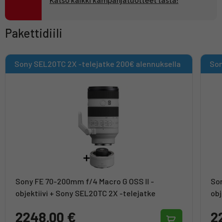
Katso kaikki kampanjatuotteet tästä!
Pakettidiili
Sony SEL20TC 2X -telejatke 200€ alennuksella
Sony FE 70-200mm f/4 Macro G OSS II -
Son
objektiivi + Sony SEL20TC 2X -telejatke
obj
2248,00 €
2