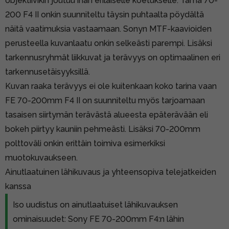
objektiivikin joutuu ihan erilaiselle koetukselle. Tämä 70-
200 F4 II onkin suunniteltu täysin puhtaalta pöydältä
näitä vaatimuksia vastaamaan. Sonyn MTF-kaavioiden
perusteella kuvanlaatu onkin selkeästi parempi. Lisäksi
tarkennusryhmät liikkuvat ja terävyys on optimaalinen eri
tarkennusetäisyyksillä.
Kuvan raaka terävyys ei ole kuitenkaan koko tarina vaan
FE 70-200mm F4 II on suunniteltu myös tarjoamaan
tasaisen siirtymän terävästä alueesta epäterävään eli
bokeh piirtyy kauniin pehmeästi. Lisäksi 70-200mm
polttoväli onkin erittäin toimiva esimerkiksi
muotokuvaukseen.
Ainutlaatuinen lähikuvaus ja yhteensopiva telejatkeiden
kanssa
Iso uudistus on ainutlaatuiset lähikuvauksen
ominaisuudet: Sony FE 70-200mm F4:n lähin