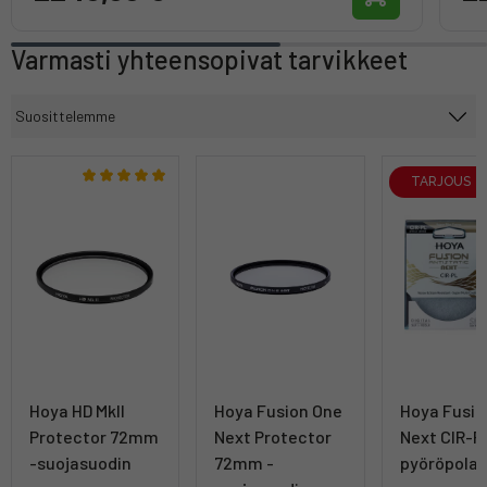
Varmasti yhteensopivat tarvikkeet
TARJOUS
Hoya HD MkII
Hoya Fusion One
Hoya Fusio
Protector 72mm
Next Protector
Next CIR-
-suojasuodin
72mm -
pyöröpolar