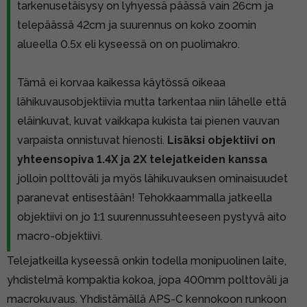
tarkenusetäisysy on lyhyessä päässä vain 26cm ja
telepäässä 42cm ja suurennus on koko zoomin
alueella 0.5x eli kyseessä on on puolimakro.
Tämä ei korvaa kaikessa käytössä oikeaa
lähikuvausobjektiivia mutta tarkentaa niin lähelle että
eläinkuvat, kuvat vaikkapa kukista tai pienen vauvan
varpaista onnistuvat hienosti.
Lisäksi objektiivi on
yhteensopiva 1.4X ja 2X telejatkeiden kanssa
jolloin polttoväli ja myös lähikuvauksen ominaisuudet
paranevat entisestään! Tehokkaammalla jatkeella
objektiivi on jo 1:1 suurennussuhteeseen pystyvä aito
macro-objektiivi.
Telejatkeilla kyseessä onkin todella monipuolinen laite,
yhdistelmä kompaktia kokoa, jopa 400mm polttoväli ja
macrokuvaus. Yhdistämällä APS-C kennokoon runkoon