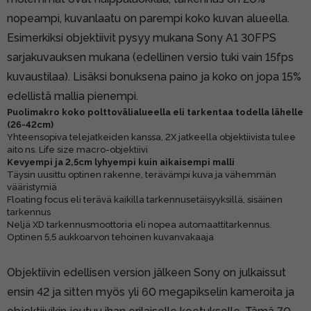
nopeampi, kuvanlaatu on parempi koko kuvan alueella.
Esimerkiksi objektiivit pysyy mukana Sony A1 30FPS
sarjakuvauksen mukana (edellinen versio tuki vain 15fps
kuvaustilaa). Lisäksi bonuksena paino ja koko on jopa 15%
edellistä mallia pienempi.
Puolimakro koko polttovälialueella eli tarkentaa todella lähelle
(26-42cm)
Yhteensopiva telejatkeiden kanssa, 2X jatkeella objektiivista tulee
aito ns. Life size macro-objektiivi
Kevyempi ja 2,5cm lyhyempi kuin aikaisempi malli
Täysin uusittu optinen rakenne, terävämpi kuva ja vähemmän
vääristymiä
Floating focus eli terävä kaikilla tarkennusetäisyyksillä, sisäinen
tarkennus
Neljä XD tarkennusmoottoria eli nopea automaattitarkennus.
Optinen 5,5 aukkoarvon tehoinen kuvanvakaaja
Objektiivin edellisen version jälkeen Sony on julkaissut
ensin 42 ja sitten myös yli 60 megapikselin kameroita ja