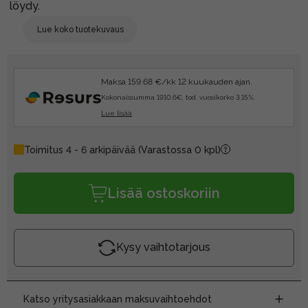
löydy.
Lue koko tuotekuvaus
Maksa 159.68 €/kk 12 kuukauden ajan.
Kokonaissumma 1910.6€, tod. vuosikorko 3.15%.
Lue lisää
Toimitus 4 - 6 arkipäivää
(Varastossa 0 kpl)
Lisää ostoskoriin
Kysy vaihtotarjous
Katso yritysasiakkaan maksuvaihtoehdot