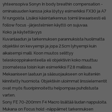
yhteensopiva Sonyn In body breathin compensation -
ominaisuuden kanssa joka löytyy esimerkiksi FX30 ja A7
IV rungoista. Lisäksi käsintarkennus toimii lineaarisesti eli
follow focus -järjestelmien käyttö on sujuvaa.
Koko ja käytettävyys
Kuvanlaadun ja tarkennuksen parannuksista huolimatta
objektiivi on kevyempi ja jopa 2.5cm lyhyempi kuin
aikaisempi malli. Koon muutos selittyy
teleskooppirakenteella eli objektiivin koko muuttuu
zoomatessa toisin kuin esimerkiksi F2.8 mallissa.
Mekaaniseen laatuun ja sääsuojaukseen on kuitenkin
kiinnitetty huomiota. Objektiivin uloimmat linssielementit
ovat myös fluoripinnoitettu helpompaa puhdistusta
varten.
Sony FE 70-200mm F4 Macro lisältää liudan nappuloita.
Mukana on Focus hold -näppäimet tarkennuksen