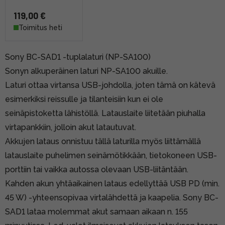
119,00 €
Toimitus heti
Sony BC-SAD1 -tuplalaturi (NP-SA100)
Sonyn alkuperäinen laturi NP-SA100 akuille.
Laturi ottaa virtansa USB-johdolla, joten tämä on kätevä
esimerkiksi reissulle ja tilanteisiin kun ei ole
seinäpistoketta lähistöllä. Latauslaite liitetään piuhalla
virtapankkiin, jolloin akut latautuvat.
Akkujen lataus onnistuu tällä laturilla myös liittämällä
latauslaite puhelimen seinämötikkään, tietokoneen USB-
porttiin tai vaikka autossa olevaan USB-liitäntään.
Kahden akun yhtäaikainen lataus edellyttää USB PD (min.
45 W) -yhteensopivaa virtalähdettä ja kaapelia. Sony BC-
SAD1 lataa molemmat akut samaan aikaan n. 155