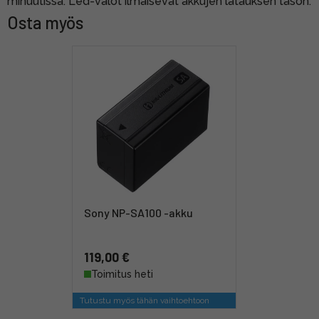
minuutissa. Led-valot ilmaisevat akkujen latauksen tason.
Osta myös
Sony NP-SA100 -akku
119,00 €
Toimitus heti
Tutustu myös tähän vaihtoehtoon