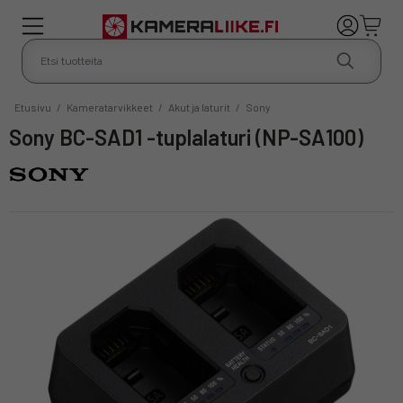
Etusivu
/
Kameratarvikkeet
/
Akut ja laturit
/
Sony
Sony BC-SAD1 -tuplalaturi (NP-SA100)