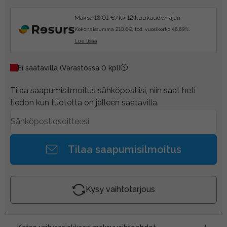
Maksa 18.01 €/kk 12 kuukauden ajan.
Kokonaissumma 210.6€, tod. vuosikorko 46.69%.
Lue lisää
Ei saatavilla
(Varastossa 0 kpl)
Tilaa saapumisilmoitus sähköpostiisi, niin saat heti
tiedon kun tuotetta on jälleen saatavilla.
Tilaa saapumisilmoitus
Kysy vaihtotarjous