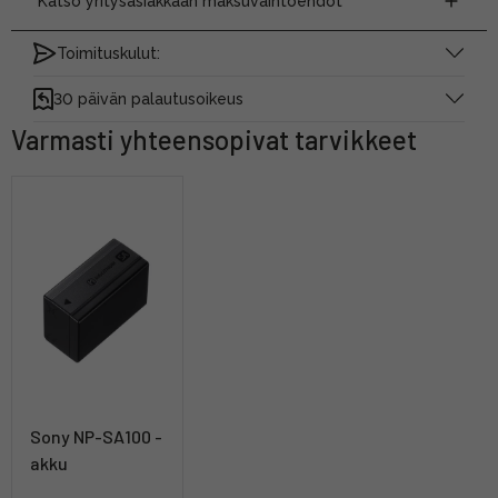
Katso yritysasiakkaan maksuvaihtoehdot
Toimituskulut:
30 päivän palautusoikeus
Varmasti yhteensopivat tarvikkeet
Sony NP-SA100 -
akku