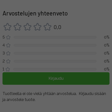
Arvostelujen yhteenveto
0,0
5
0%
4
0%
3
0%
2
0%
1
0%
Kirjaudu
Tuotteella ei ole vielä yhtään arvostelua.
Kirjaudu sisään
ja arvostele tuote.