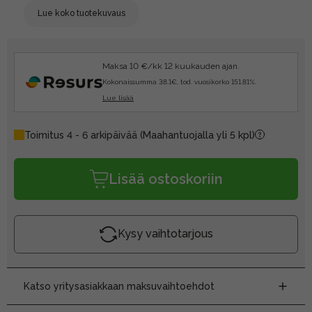
Lue koko tuotekuvaus
Maksa 10 €/kk 12 kuukauden ajan.
Kokonaissumma 38.1€, tod. vuosikorko 151.81%.
Lue lisää
Toimitus 4 - 6 arkipäivää
(Maahantuojalla yli 5 kpl)
Lisää ostoskoriin
Kysy vaihtotarjous
Katso yritysasiakkaan maksuvaihtoehdot