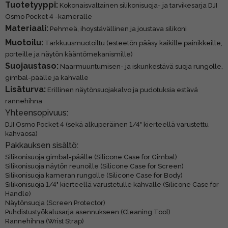
Tuotetyyppi:
Kokonaisvaltainen silikonisuoja- ja tarvikesarja DJI
Osmo Pocket 4 -kameralle
Materiaali:
Pehmeä, ihoystävällinen ja joustava silikoni
Muotoilu:
Tarkkuusmuotoiltu (esteetön pääsy kaikille painikkeille,
porteille ja näytön kääntömekanismille)
Suojaustaso:
Naarmuuntumisen- ja iskunkestävä suoja rungolle,
gimbal-päälle ja kahvalle
Lisäturva:
Erillinen näytönsuojakalvo ja pudotuksia estävä
rannehihna
Yhteensopivuus:
DJI Osmo Pocket 4 (sekä alkuperäinen 1/4" kierteellä varustettu
kahvaosa)
Pakkauksen sisältö:
Silikonisuoja gimbal-päälle (Silicone Case for Gimbal)
Silikonisuoja näytön reunoille (Silicone Case for Screen)
Silikonisuoja kameran rungolle (Silicone Case for Body)
Silikonisuoja 1/4" kierteellä varustetulle kahvalle (Silicone Case for
Handle)
Näytönsuoja (Screen Protector)
Puhdistustyökalusarja asennukseen (Cleaning Tool)
Rannehihna (Wrist Strap)