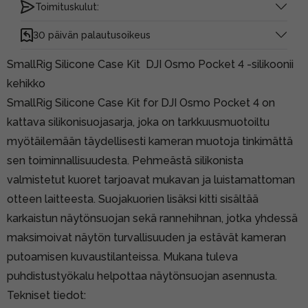
Toimituskulut:
30 päivän palautusoikeus
SmallRig Silicone Case Kit DJI Osmo Pocket 4 -silikoonii
kehikko
SmallRig Silicone Case Kit for DJI Osmo Pocket 4 on
kattava silikonisuojasarja, joka on tarkkuusmuotoiltu
myötäilemään täydellisesti kameran muotoja tinkimättä
sen toiminnallisuudesta. Pehmeästä silikonista
valmistetut kuoret tarjoavat mukavan ja luistamattoman
otteen laitteesta. Suojakuorien lisäksi kitti sisältää
karkaistun näytönsuojan sekä rannehihnan, jotka yhdessä
maksimoivat näytön turvallisuuden ja estävät kameran
putoamisen kuvaustilanteissa. Mukana tuleva
puhdistustyökalu helpottaa näytönsuojan asennusta.
Tekniset tiedot: