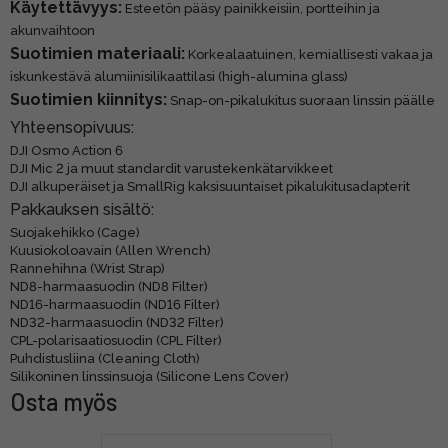
Käytettävyys:
Esteetön pääsy painikkeisiin, portteihin ja
akunvaihtoon
Suotimien materiaali:
Korkealaatuinen, kemiallisesti vakaa ja
iskunkestävä alumiinisilikaattilasi (high-alumina glass)
Suotimien kiinnitys:
Snap-on-pikalukitus suoraan linssin päälle
Yhteensopivuus:
DJI Osmo Action 6
DJI Mic 2 ja muut standardit varustekenkätarvikkeet
DJI alkuperäiset ja SmallRig kaksisuuntaiset pikalukitusadapterit
Pakkauksen sisältö:
Suojakehikko (Cage)
Kuusiokoloavain (Allen Wrench)
Rannehihna (Wrist Strap)
ND8-harmaasuodin (ND8 Filter)
ND16-harmaasuodin (ND16 Filter)
ND32-harmaasuodin (ND32 Filter)
CPL-polarisaatiosuodin (CPL Filter)
Puhdistusliina (Cleaning Cloth)
Silikoninen linssinsuoja (Silicone Lens Cover)
Osta myös