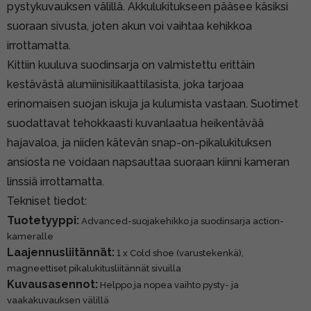
pystykuvauksen välillä. Akkulukitukseen pääsee käsiksi
suoraan sivusta, joten akun voi vaihtaa kehikkoa
irrottamatta.
Kittiin kuuluva suodinsarja on valmistettu erittäin
kestävästä alumiinisilikaattilasista, joka tarjoaa
erinomaisen suojan iskuja ja kulumista vastaan. Suotimet
suodattavat tehokkaasti kuvanlaatua heikentävää
hajavaloa, ja niiden kätevän snap-on-pikalukituksen
ansiosta ne voidaan napsauttaa suoraan kiinni kameran
linssiä irrottamatta.
Tekniset tiedot:
Tuotetyyppi:
Advanced-suojakehikko ja suodinsarja action-
kameralle
Laajennusliitännät:
1 x Cold shoe (varustekenkä),
magneettiset pikalukitusliitännät sivuilla
Kuvausasennot:
Helppo ja nopea vaihto pysty- ja
vaakakuvauksen välillä