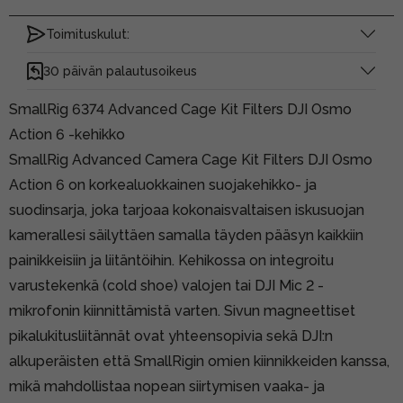
Toimituskulut:
30 päivän palautusoikeus
SmallRig 6374 Advanced Cage Kit Filters DJI Osmo
Action 6 -kehikko
SmallRig Advanced Camera Cage Kit Filters DJI Osmo
Action 6 on korkealuokkainen suojakehikko- ja
suodinsarja, joka tarjoaa kokonaisvaltaisen iskusuojan
kamerallesi säilyttäen samalla täyden pääsyn kaikkiin
painikkeisiin ja liitäntöihin. Kehikossa on integroitu
varustekenkä (cold shoe) valojen tai DJI Mic 2 -
mikrofonin kiinnittämistä varten. Sivun magneettiset
pikalukitusliitännät ovat yhteensopivia sekä DJI:n
alkuperäisten että SmallRigin omien kiinnikkeiden kanssa,
mikä mahdollistaa nopean siirtymisen vaaka- ja