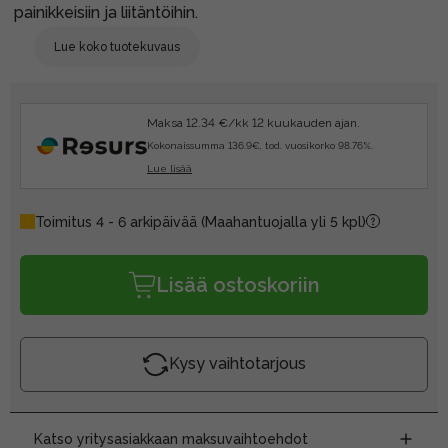
painikkeisiin ja liitäntöihin.
Lue koko tuotekuvaus
Maksa 12.34 €/kk 12 kuukauden ajan.
Kokonaissumma 136.9€, tod. vuosikorko 98.76%.
Lue lisää
Toimitus 4 - 6 arkipäivää
(Maahantuojalla yli 5 kpl)
Lisää ostoskoriin
Kysy vaihtotarjous
Katso yritysasiakkaan maksuvaihtoehdot