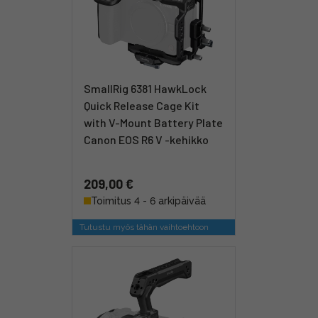
SmallRig 6381 HawkLock
Quick Release Cage Kit
with V-Mount Battery Plate
Canon EOS R6 V -kehikko
209,00 €
Toimitus 4 - 6 arkipäivää
Tutustu myös tähän vaihtoehtoon