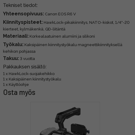
Tekniset tiedot:
Yhteensopivuus:
Canon EOS R6 V
Kiinnityspisteet:
HawkLock-pikakiinnitys, NATO-kiskot, 1/4"-20
kierteet, kylmäkenkä, QD-liitäntä
Materiaali:
Korkealaatuinen alumiini ja silikoni
Työkalu:
Kaksipäinen kiinnitystyökalu magneettikiinnityksellä
kehikon pohjassa
Takuu:
3 vuotta
Pakkauksen sisältö:
1 x HawkLock-suojakehikko
1 x Kaksipäinen kiinnitystyökalu
1 x Käyttöohje
Osta myös