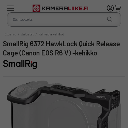
Etusivu
/
Jalustat
/
Kahvat ja kehikot
SmallRig 6372 HawkLock Quick Release
Cage (Canon EOS R6 V) -kehikko