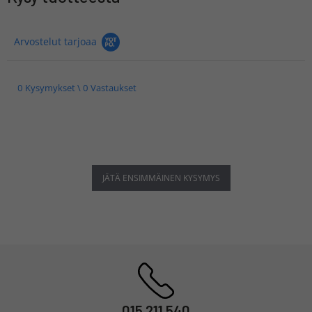
Arvostelut tarjoaa
0 Kysymykset \ 0 Vastaukset
JÄTÄ ENSIMMÄINEN KYSYMYS
015 211 540