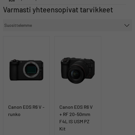
Varmasti yhteensopivat tarvikkeet
Canon EOS R6 V -
Canon EOS R6 V
runko
+ RF 20-50mm
F4L IS USM PZ
Kit