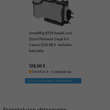
SmallRig 6379 HawkLock
Quick Release Cage Kit
Canon EOS R6 V -kehikko
kahvalla
129,00 €
Toimitus 4 - 6 arkipäivää
Tutustu myös tähän vaihtoehtoon
Arvostelujen yhteenveto