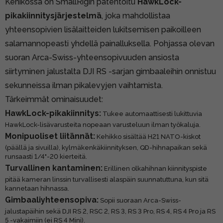
Kehikossa on SmallRigin patentoitu
HawkLock-
pikakiinnitysjärjestelmä
, joka mahdollistaa
yhteensopivien lisälaitteiden lukitsemisen paikoilleen
salamannopeasti yhdellä painalluksella. Pohjassa olevan
suoran Arca-Swiss-yhteensopivuuden ansiosta
siirtyminen jalustalta DJI RS -sarjan gimbaaleihin onnistuu
sekunneissa ilman pikalevyjen vaihtamista
.
Tärkeimmät ominaisuudet:
HawkLock-pikakiinnitys:
Tukee automaattisesti lukittuvia
HawkLock-lisävarusteita nopeaan varusteluun ilman työkaluja.
Monipuoliset liitännät:
Kehikko sisältää H21 NATO-kiskot
(päällä ja sivuilla), kylmäkenkäkiinnityksen, QD-hihnapaikan sekä
runsaasti 1/4"-20 kierteitä.
Turvallinen kantaminen:
Erillinen olkahihnan kiinnityspiste
pitää kameran linssin turvallisesti alaspäin suunnatuttuna, kun sitä
kannetaan hihnassa.
Gimbaaliyhteensopiva:
Sopii suoraan Arca-Swiss-
jalustapäihin sekä DJI RS 2, RSC 2, RS 3, RS 3 Pro, RS 4, RS 4 Pro ja RS
5 -vakaimiin (ei RS 4 Mini).