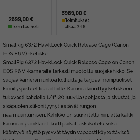
3989,00 €
2699,00 €
Toimitukset
Toimitus heti
alkaa 24.6
SmallRig 6372 HawkLock Quick Release Cage (Canon
EOS R6 V) -kehikko
SmallRig 6372 HawkLock Quick Release Cage on Canon
EOS R6 V -kameralle tarkasti muotoiltu suojakehikko. Se
suojaa kameran runkoa kolhuilta ja tarjoaa monipuoliset
kiinnityspisteet lisälaitteille. Kamera kiinnittyy kehikkoon
tukevasti kahdella 1/4"-20 ruuvilla (pohjasta ja sivusta), ja
sisäpuolen silikonityynyt estävät rungon
naarmuuntumisen. Kehikko on suunniteltu niin, että kaikki
kameran painikkeet, korttipaikat, akkukotelo sekä
kääntyvä näyttö pysyvät täysin vapaasti käytettävissä.