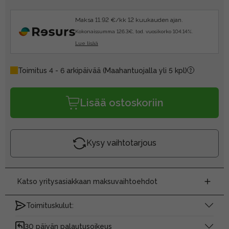
Maksa 11.92 €/kk 12 kuukauden ajan.
Kokonaissumma 126.3€, tod. vuosikorko 104.14%.
Lue lisää
Toimitus 4 - 6 arkipäivää
(Maahantuojalla yli 5 kpl)
Lisää ostoskoriin
Kysy vaihtotarjous
Katso yritysasiakkaan maksuvaihtoehdot
Toimituskulut:
30 päivän palautusoikeus