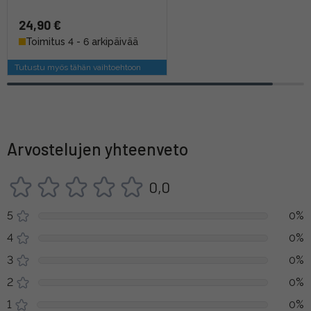
24,90 €
Toimitus 4 - 6 arkipäivää
Tutustu myös tähän vaihtoehtoon
Arvostelujen yhteenveto
0,0
5
0%
4
0%
3
0%
2
0%
1
0%