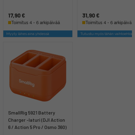
17,90 €
31,90 €
Toimitus 4 - 6 arkipäivää
Toimitus 4 - 6 arkipäivää
Myyty lähes aina yhdessä
Tutustu myös tähän vaihtoehtoo
SmallRig 5921 Battery
Charger -laturi (DJI Action
6 / Action 5 Pro / Osmo 360)