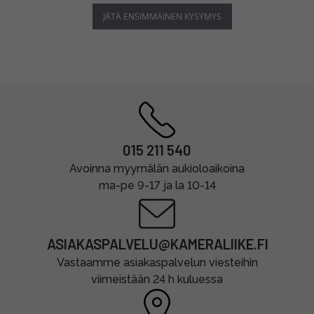
JÄTÄ ENSIMMÄINEN KYSYMYS
015 211 540
Avoinna myymälän aukioloaikoina
ma-pe 9-17 ja la 10-14
ASIAKASPALVELU@KAMERALIIKE.FI
Vastaamme asiakaspalvelun viesteihin
viimeistään 24 h kuluessa