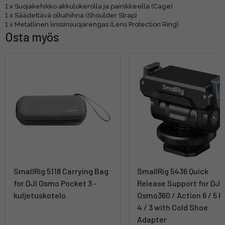
1 x Suojakehikko akkulokerolla ja painikkeella (Cage)
1 x Säädettävä olkahihna (Shoulder Strap)
1 x Metallinen linssinsuojarengas (Lens Protection Ring)
Osta myös
SmallRig 5118 Carrying Bag
SmallRig 5436 Quick
for DJI Osmo Pocket 3 -
Release Support for DJI
kuljetuskotelo
Osmo360 / Action 6 / 5 P
4 / 3 with Cold Shoe
Adapter