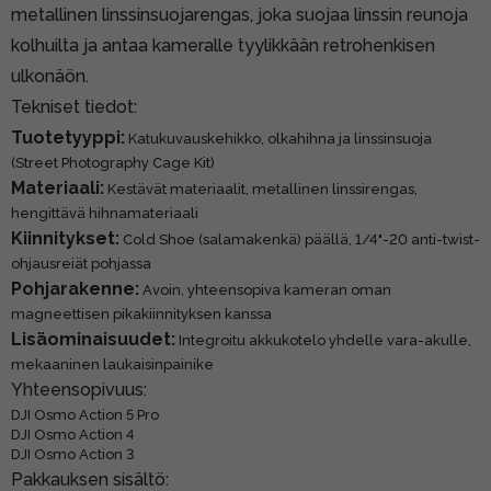
metallinen linssinsuojarengas, joka suojaa linssin reunoja
kolhuilta ja antaa kameralle tyylikkään retrohenkisen
ulkonäön.
Tekniset tiedot:
Tuotetyyppi:
Katukuvauskehikko, olkahihna ja linssinsuoja
(Street Photography Cage Kit)
Materiaali:
Kestävät materiaalit, metallinen linssirengas,
hengittävä hihnamateriaali
Kiinnitykset:
Cold Shoe (salamakenkä) päällä, 1/4"-20 anti-twist-
ohjausreiät pohjassa
Pohjarakenne:
Avoin, yhteensopiva kameran oman
magneettisen pikakiinnityksen kanssa
Lisäominaisuudet:
Integroitu akkukotelo yhdelle vara-akulle,
mekaaninen laukaisinpainike
Yhteensopivuus:
DJI Osmo Action 5 Pro
DJI Osmo Action 4
DJI Osmo Action 3
Pakkauksen sisältö: