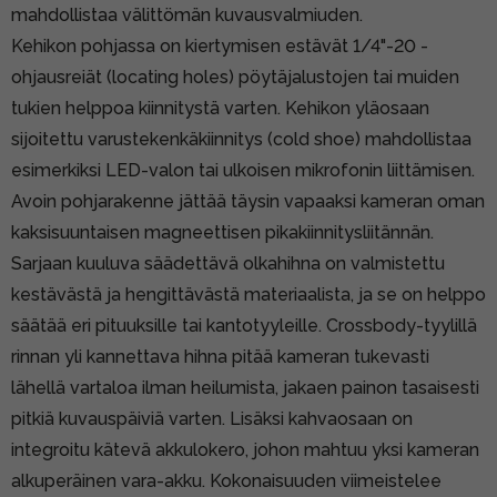
mahdollistaa välittömän kuvausvalmiuden.
Kehikon pohjassa on kiertymisen estävät 1/4"-20 -
ohjausreiät (locating holes) pöytäjalustojen tai muiden
tukien helppoa kiinnitystä varten. Kehikon yläosaan
sijoitettu varustekenkäkiinnitys (cold shoe) mahdollistaa
esimerkiksi LED-valon tai ulkoisen mikrofonin liittämisen.
Avoin pohjarakenne jättää täysin vapaaksi kameran oman
kaksisuuntaisen magneettisen pikakiinnitysliitännän.
Sarjaan kuuluva säädettävä olkahihna on valmistettu
kestävästä ja hengittävästä materiaalista, ja se on helppo
säätää eri pituuksille tai kantotyyleille. Crossbody-tyylillä
rinnan yli kannettava hihna pitää kameran tukevasti
lähellä vartaloa ilman heilumista, jakaen painon tasaisesti
pitkiä kuvauspäiviä varten. Lisäksi kahvaosaan on
integroitu kätevä akkulokero, johon mahtuu yksi kameran
alkuperäinen vara-akku. Kokonaisuuden viimeistelee