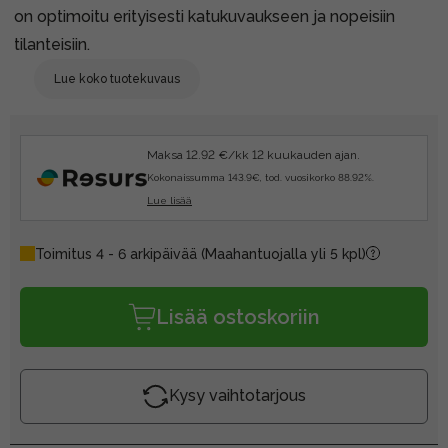
on optimoitu erityisesti katukuvaukseen ja nopeisiin
tilanteisiin.
Lue koko tuotekuvaus
Maksa 12.92 €/kk 12 kuukauden ajan.
Kokonaissumma 143.9€, tod. vuosikorko 88.92%.
Lue lisää
Toimitus 4 - 6 arkipäivää
(Maahantuojalla yli 5 kpl)
Lisää ostoskoriin
Kysy vaihtotarjous