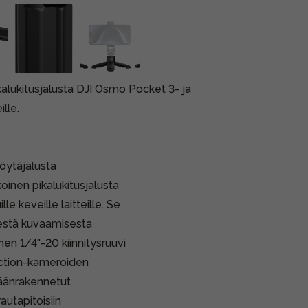
kalukitusjalusta DJI Osmo Pocket 3- ja
lle.
öytäjalusta
inen pikalukitusjalusta
e keveille laitteille. Se
destä kuvaamisesta
en 1/4"-20 kiinnitysruuvi
 action-kameroiden
isäänrakennetut
autapitoisiin