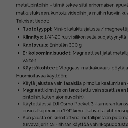
metallipintoihin – tämä tekee siitä erinomaisen apu
matkustukseen, kuntoiluvideoihin ja muihin luoviin kuva
Tekniset tiedot:
Tuotetyyppi:
Mini-pikalukitusjalusta / magneetti
Kiinnitys:
1/4"-20 ruuvi silikonisella suojatyynyllä
Kantavuus:
Enintään 300 g
Erikoisominaisuudet:
Magneettiset jalat metallip
varten
Käyttökohteet:
Vloggaus, matkakuvaus, pöytäja
Huomioitavaa käyttöön:
Käytä jalustaa vain tasaisilla pinnoilla kaatumisen
Magneettikiinnitys on tarkoitettu vain staattiseen k
pintoihin, kuten ajoneuvoihin).
Käytettäessä DJI Osmo Pocket 3 -kameran kanssa
ensin alkuperäinen 1/4" kierre-kahva tai yhteenso
Kun jalusta on kiinnitettynä metallipintaan pidempi
turvavaijerin tai -hihnan käyttöä vahinkopudotuste