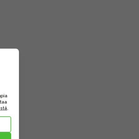
mpia
ttaa
ästä
.