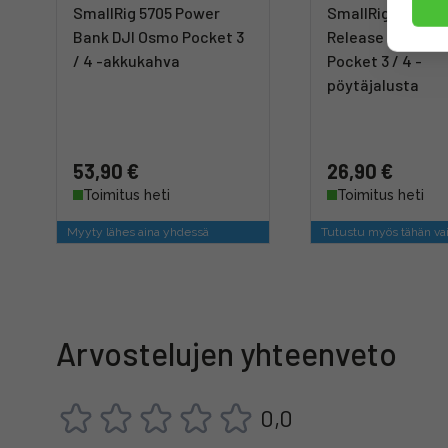
SmallRig 5705 Power
SmallRig 6083 Mi
Bank DJI Osmo Pocket 3
Release Tripod 
/ 4 -akkukahva
Pocket 3 / 4 -
pöytäjalusta
53,90 €
26,90 €
Toimitus heti
Toimitus heti
Myyty lähes aina yhdessä
Tutustu myös tähän va
Arvostelujen yhteenveto
0,0