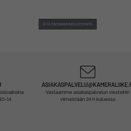
JÄTÄ ENSIMMÄINEN KYSYMYS
0
ASIAKASPALVELU@KAMERALIIKE.F
oloaikoina
Vastaamme asiakaspalvelun viesteihin
 10-14
viimeistään 24 h kuluessa