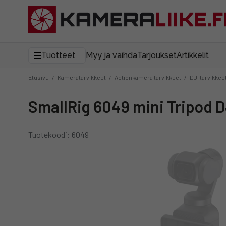
Tuotteet
Myy ja vaihda
Tarjoukset
Artikkelit
Etusivu
/
Kameratarvikkeet
/
Actionkamera tarvikkeet
/
DJI tarvikkee
SmallRig 6049 mini Tripod 
Tuotekoodi: 6049