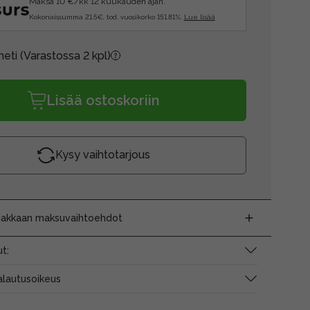
Maksa 10 €/kk 12 kuukauden ajan.
Kokonaissumma 21.5€, tod. vuosikorko 151.81%.
Lue lisää
heti
(Varastossa 2 kpl)
Lisää ostoskoriin
Kysy vaihtotarjous
siakkaan maksuvaihtoehdot
t:
alautusoikeus