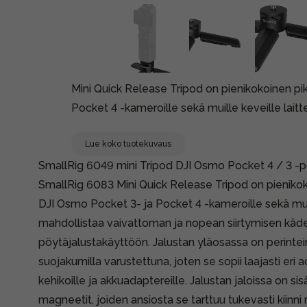
Mini Quick Release Tripod on pienikokoinen pi
Pocket 4 -kameroille sekä muille keveille laittei
Lue koko tuotekuvaus
SmallRig 6049 mini Tripod DJI Osmo Pocket 4 / 3 -p
SmallRig 6083 Mini Quick Release Tripod on pienikoko
DJI Osmo Pocket 3- ja Pocket 4 -kameroille sekä muill
mahdollistaa vaivattoman ja nopean siirtymisen kä
pöytäjalustakäyttöön. Jalustan yläosassa on perintein
suojakumilla varustettuna, joten se sopii laajasti eri
kehikoille ja akkuadaptereille. Jalustan jaloissa on s
magneetit, joiden ansiosta se tarttuu tukevasti kiinni r