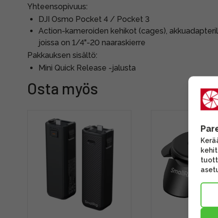
Yhteensopivuus:
DJI Osmo Pocket 4 / Pocket 3
Action-kameroiden kehikot (cages), akkuadapteril
joissa on 1/4"-20 naaraskierre
Pakkauksen sisältö:
Mini Quick Release -jalusta
Osta myös
Par
Kerää
kehi
tuott
asetu