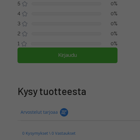
5
0%
4
0%
3
0%
2
0%
1
0%
Kirjaudu
Kysy tuotteesta
Arvostelut tarjoaa
0 Kysymykset \ 0 Vastaukset