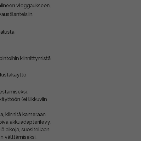
välineen vloggaukseen,
ustilanteisiin.
jalusta
intoihin kiinnittymistä
lustakäyttö
 estämiseksi.
äyttöön (ei liikkuviin
, kiinnitä kameraan
piva akkuadapterilevy.
ä aikoja, suositellaan
n välttämiseksi.