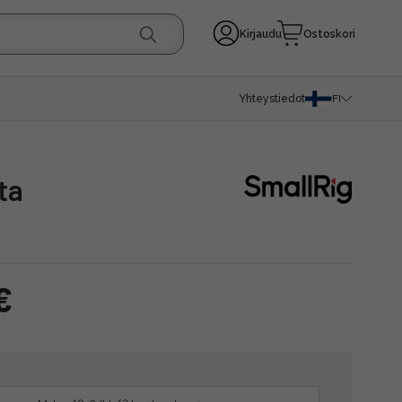
Kirjaudu
Ostoskori
Yhteystiedot
FI
ta
€