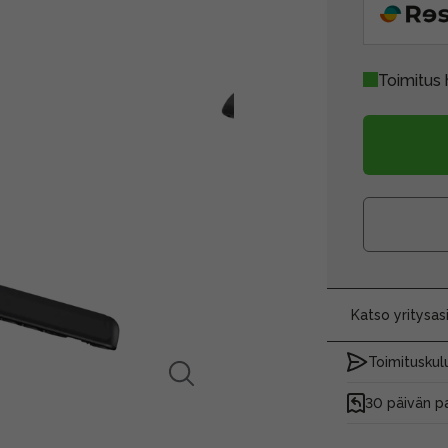
Toimitus 
Katso yritysa
Toimituskulu
30 päivän p