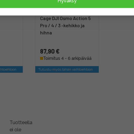
Hyväksy
ni Quick
SmallRig 6371 Dedicated
DJI Osmo
Street Photography
Cage DJI Osmo Action 5
Pro / 4 / 3 -kehikko ja
hihna
87,90 €
Toimitus 4 - 6 arkipäivää
ihtoehtoon
Tutustu myös tähän vaihtoehtoon
Tuotteella
ei ole