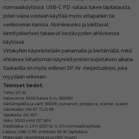
normaalikäytössä. USB-C PD -lataus tukee läpilatausta,
joten valoa voidaan käyttää myös virtapankin tai
verkkovirran kanssa. Alumiinirunko ja lukittavat
kiinnityskierteet takaavat kestävyyden aktiivisessa
käytössä.
Virtakytkin käynnistetään painamalla ja kiertämällä, mikä
ehkäisee tahattoman käynnistymisen kuljetuksen aikana.
Saatavilla on myös erillinen SP Air -heijastuslinssi, joka
myydään erikseen.
Tekniset tiedot:
Teho: 20 W
Valovoima: 5400 luksia (1 m, 5600K)
Värilämpötila ja värit: 5600K, punainen, purppura, oranssi, syaani
Värintoisto: CRI 97, TLCI 99
Valokeila: 24–60°
Akku: 5000 mAh (37 Wh)
Käyttöaika: n. 1,5 h (100 %), n. 3 h normaalikäytössä
Lataus: USB-C PD, enintään 36 W, läpilataus
Materiaali: Alumiiniseos ja ABS-muovi