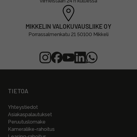
viimeistään 24 h kuluessa
MIKKELIN VALOKUVAUSLIIKE OY
Porrassalmenkatu 21 50100 Mikkeli
TIETOA
Yhteystiedot
Asiakaspalautukset
Peruutuslomake
Kameraliike-rahoitus
Leasing-rahoitus