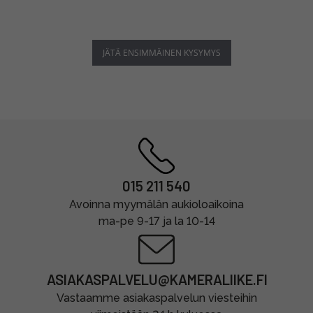
JÄTÄ ENSIMMÄINEN KYSYMYS
015 211 540
Avoinna myymälän aukioloaikoina
ma-pe 9-17 ja la 10-14
ASIAKASPALVELU@KAMERALIIKE.FI
Vastaamme asiakaspalvelun viesteihin