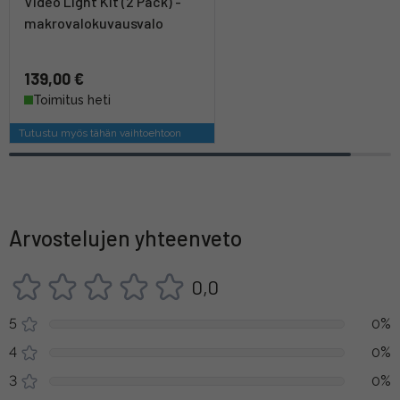
Video Light Kit (2 Pack) -
makrovalokuvausvalo
139,00 €
Toimitus heti
Tutustu myös tähän vaihtoehtoon
Arvostelujen yhteenveto
0,0
5
0%
4
0%
3
0%