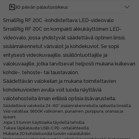
30 päivän palautusoikeus
SmallRig RF 20C -kohdistettava LED-videovalo
SmallRig RF 20C on kompakti akkukäyttöinen LED-
videovalo, jossa yhdistyvät säädettävä optinen linssi,
sisäänrakennetut värivalot ja kohdekuviot. Se sopii
erityisesti videokuvaajille, sisällöntuottajille ja
valokuvaajille, jotka tarvitsevat helposti mukana kulkevan
kohde-, tehoste- tai taustavalon.
Säädettävän valokeilan ja mukana toimitettavien
kohdekuvioiden avulla voit luoda näyttäviä
valotehosteita ilman erillisiä optisia lisävarusteita.
Säädettävä valokeila 24–60° sisäänrakennetulla optisella linssillä.
Viisi valotilaa: 5600K valkoinen, punainen, purppura, oranssi ja
syaani.
Jopa 1,5 tunnin käyttöaika täydellä teholla.
Tukee läpilatausta USB-C PD -virtalähteellä.
Mukana 20 kohdekuviota luoviin valaistuksiin.