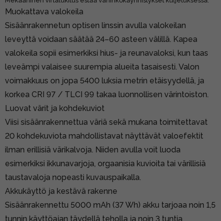
Mekaaninen virtalukitus estää vahinkokäynnistykset kuljetuksessa.
Muokattava valokeila
Sisäänrakennetun optisen linssin avulla valokeilan
leveyttä voidaan säätää 24–60 asteen välillä. Kapea
valokeila sopii esimerkiksi hius- ja reunavaloksi, kun taas
leveämpi valaisee suurempia alueita tasaisesti. Valon
voimakkuus on jopa 5400 luksia metrin etäisyydellä, ja
korkea CRI 97 / TLCI 99 takaa luonnollisen värintoiston.
Luovat värit ja kohdekuviot
Viisi sisäänrakennettua väriä sekä mukana toimitettavat
20 kohdekuviota mahdollistavat näyttävät valoefektit
ilman erillisiä värikalvoja. Niiden avulla voit luoda
esimerkiksi ikkunavarjoja, orgaanisia kuvioita tai värillisiä
taustavaloja nopeasti kuvauspaikalla.
Akkukäyttö ja kestävä rakenne
Sisäänrakennettu 5000 mAh (37 Wh) akku tarjoaa noin 1,5
tunnin käyttöajan täydellä teholla ja noin 3 tuntia