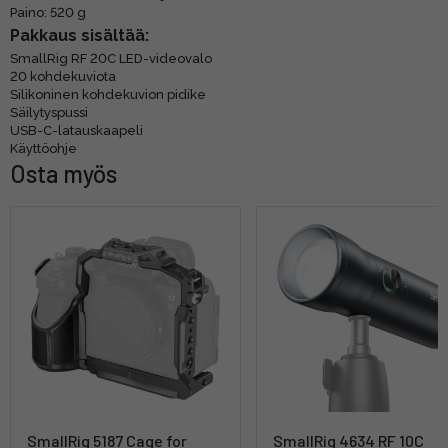
Paino: 520 g
Pakkaus sisältää:
SmallRig RF 20C LED-videovalo
20 kohdekuviota
Silikoninen kohdekuvion pidike
Säilytyspussi
USB-C-latauskaapeli
Käyttöohje
Osta myös
SmallRig 5187 Cage for
SmallRig 4634 RF 10C