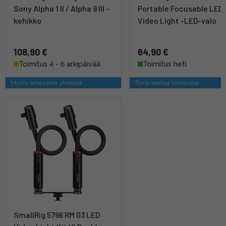
Sony Alpha 1 II / Alpha 9 III -
Portable Focusable LED
kehikko
Video Light -LED-valo
108,90 €
64,90 €
Toimitus 4 - 6 arkipäivää
Toimitus heti
Myyty lähes aina yhdessä
Tämä saattaa kiinnostaa
SmallRig 5796 RM 03 LED