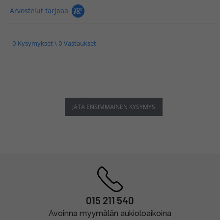
Arvostelut tarjoaa
0 Kysymykset \ 0 Vastaukset
JÄTÄ ENSIMMÄINEN KYSYMYS
015 211 540
Avoinna myymälän aukioloaikoina