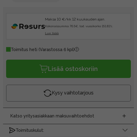
Maksa 10 €/kk 12 kuukauden ajan.
Kokonaissumma 76.5€, tod. vuosikorko 151.81%.
Lue lisää
Toimitus heti
(Varastossa 6 kpl)
Lisää ostoskoriin
Kysy vaihtotarjous
Katso yritysasiakkaan maksuvaihtoehdot
Toimituskulut: