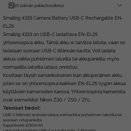
30 päivän palautusoikeus
Smallrig 4333 Camera Battery USB-C Rechargable EN-
EL25
Smallrig 4333 on USB-C ladattava EN-EL25
yhteensopiva akku. Tämä akku ei tarvitse laturia, vaan se
ladataan suoraan USB-C liitännän kautta. Voit ladata
akkua vaikka puhelimen laturilla tai akkupankilla, myös
normaalilla laturilla lataus onnistuu.
Kooltaan täysin samankokoinen kuin alkuperäinen akku,
joten se on yhteensopiva kaikkien EN-EL25 tyypin akkua
käyttävien kameroiden kanssa. Yhteensopivia kameroita
ovat esimerkiksi: Nikon Z30 / Z50 / Zfc.
Tekniset tiedot:
USB-C liittimen ansiosta lataus esimerkiksi puhelimen laturilla tai
suoraan virtapankista
Kapasiteetti 1250mAh
Latausaika täyteen USB-C:n kautta noin 2.25 tuntia