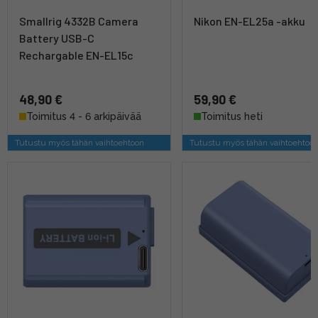
Smallrig 4332B Camera
Nikon EN-EL25a -akku
Battery USB-C
Rechargable EN-EL15c
48,90 €
59,90 €
Toimitus 4 - 6 arkipäivää
Toimitus heti
Tutustu myös tähän vaihtoehtoon
Tutustu myös tähän vaihtoehtoo