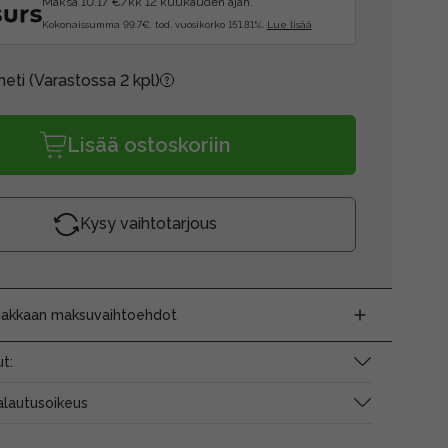
Maksa 10.17 €/kk 12 kuukauden ajan.
Kokonaissumma 99.7€, tod. vuosikorko 151.81%.
Lue lisää
heti
(Varastossa 2 kpl)
Lisää ostoskoriin
Kysy vaihtotarjous
siakkaan maksuvaihtoehdot
t:
alautusoikeus