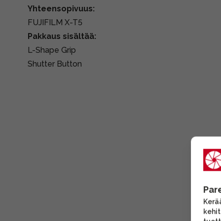
Yhteensopivuus:
FUJIFILM X-T5
Pakkaus sisältää:
L-Shape Grip
Shutter Button
Par
Kerää
kehi