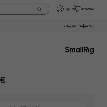
Kirjaudu
Ostoskori
Yhteystiedot
FI
 €