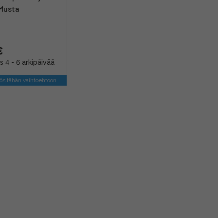
 Musta
€
s 4 - 6 arkipäivää
s tähän vaihtoehtoon