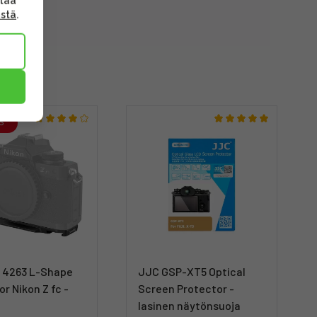
ttaa
ästä
.
S
g 4263 L-Shape
JJC GSP-XT5 Optical
or Nikon Z fc -
Screen Protector -
lasinen näytönsuoja