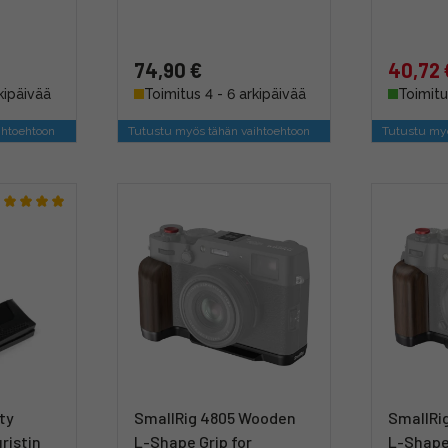
74,90 €
40,72 
kipäivää
Toimitus 4 - 6 arkipäivää
Toimitu
ihtoehtoon
Tutustu myös tähän vaihtoehtoon
Tutustu myö
ty
SmallRig 4805 Wooden
SmallRi
ristin
L-Shape Grip for
L-Shape 