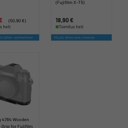
(Fujifilm X-T5)
€
18,90 €
(50,90 €)
s heti
Toimitus heti
s tähän vaihtoehtoon
Myyty lähes aina yhdessä
g 4784 Wooden
Grip for Fujifilm