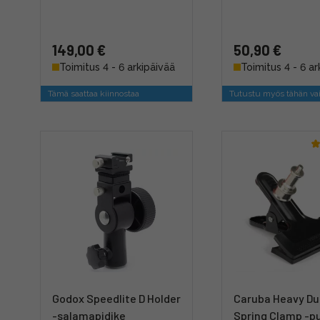
149,00 €
50,90 €
Toimitus 4 - 6 arkipäivää
Toimitus 4 - 6 ar
Tämä saattaa kiinnostaa
Tutustu myös tähän va
Godox Speedlite D Holder
Caruba Heavy Du
-salamapidike
Spring Clamp -pu