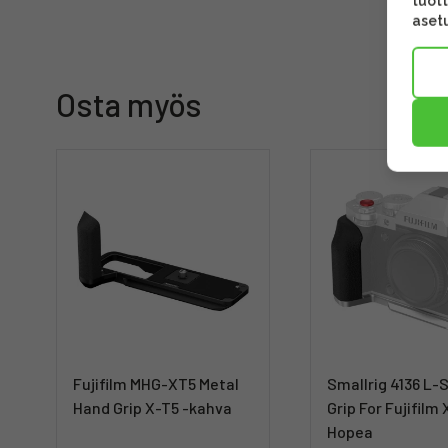
tuott
asetu
Osta myös
Fujifilm MHG-XT5 Metal
Smallrig 4136 L-
Hand Grip X-T5 -kahva
Grip For Fujifilm 
Hopea