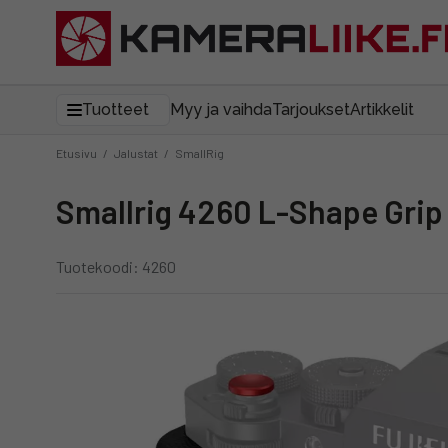
Tuotteet
Myy ja vaihda
Tarjoukset
Artikkelit
Etusivu
/
Jalustat
/
SmallRig
Smallrig 4260 L-Shape Grip 
Tuotekoodi: 4260