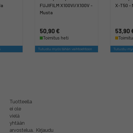
la
FUJIFILM X100VI/X100V -
X-T50 -
Musta
50,90 €
53,90 
Toimitus heti
Toimitu
ä
Tutustu myös tähän vaihtoehtoon
Tutustu myö
Tuotteella
ei ole
vielä
yhtään
arvostelua.
Kirjaudu