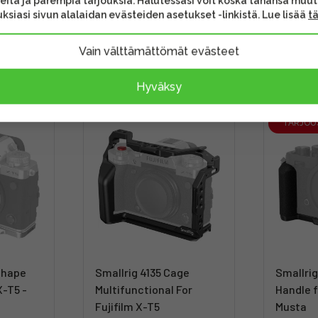
eita ja parempia tarjouksia. Halutessasi voit koska tahansa muu
ksiasi sivun alalaidan evästeiden asetukset -linkistä. Lue lisää
t
Vain välttämättömät evästeet
Hyväksy
TARJOU
Shape
Smallrig 4135 Cage
Smallri
X-T5 -
Multifunctional For
Handle f
Fujifilm X-T5
Musta