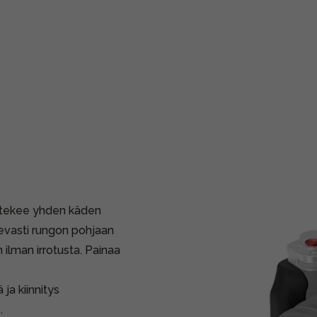
a tekee yhden käden
kevasti rungon pohjaan
n ilman irrotusta. Painaa
ja kiinnitys
.