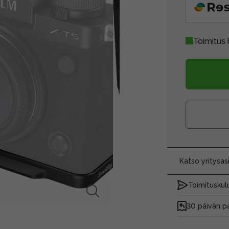
Toimitus 
Katso yritysa
Toimituskulu
30 päivän p