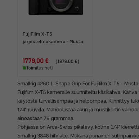
FujiFilm X-T5
järjestelmäkamera - Musta
1779,00 €
(1979,00 €)
Toimitus heti
Smallrig 4260 L-Shape Grip For Fujifilm X-T5 - Musta
Fujifilm X-T5 kameralle suunniteltu käsikahva. Kahv
käytöstä turvallisempaa ja helpompaa. Kiinnittyy tu
1/4" ruuvilla. Mahdollistaa akun ja muistikortin vaihdo
ainoastaan 79 grammaa.
Pohjassa on Arca-Swiss pikalevy, kolme 1/4" kierrettä 
Smallrig 3848 hihnalle. Mukana punainen suljinpainike