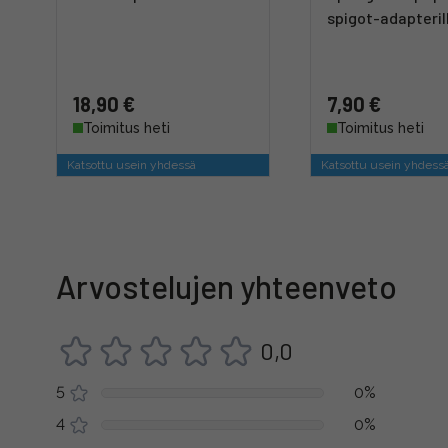
spigot-adapteril
18,90 €
7,90 €
Toimitus heti
Toimitus heti
Katsottu usein yhdessä
Katsottu usein yhdess
Arvostelujen yhteenveto
0,0
5
0%
4
0%