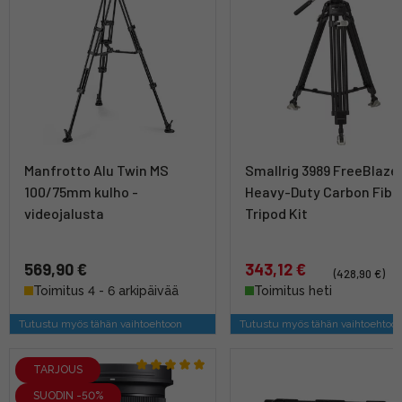
Manfrotto Alu Twin MS
Smallrig 3989 FreeBlaze
100/75mm kulho -
Heavy-Duty Carbon Fibe
videojalusta
Tripod Kit
569,90 €
343,12 €
(428,90 €)
Toimitus 4 - 6 arkipäivää
Toimitus heti
Tutustu myös tähän vaihtoehtoon
Tutustu myös tähän vaihtoehtoo
TARJOUS
SUODIN -50%