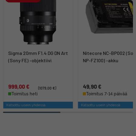
Sigma 20mm F1.4 DG DN Art
Nitecore NC-BP002 (So
(Sony FE) -objektiivi
NP-FZ100) -akku
999,00 €
49,90 €
(1079,00 €)
Toimitus heti
Toimitus 7-14 päivää
Katsottu usein yhdessä
Katsottu usein yhdessä