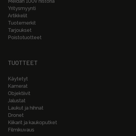
Meidän 100v historia
Yritysmyynti
Artikkelit
Tuotemerkit
Tarjoukset
Poistotuotteet
TUOTTEET
Käytetyt
Kamerat
Objektiivit
Jalustat
Laukut ja hihnat
Dronet
Kiikarit ja kaukoputket
Filmikuvaus