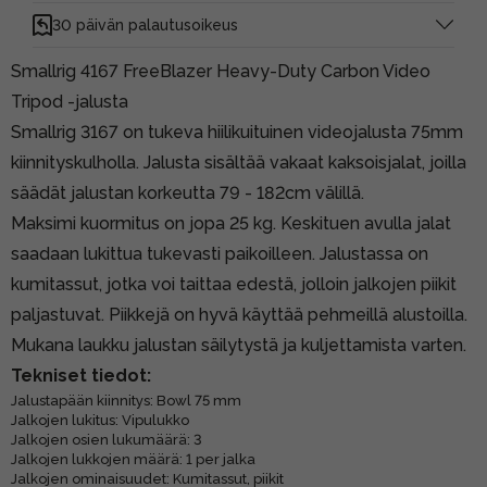
30 päivän palautusoikeus
Smallrig 4167 FreeBlazer Heavy-Duty Carbon Video
Tripod -jalusta
Smallrig 3167 on tukeva hiilikuituinen videojalusta 75mm
kiinnityskulholla. Jalusta sisältää vakaat kaksoisjalat, joilla
säädät jalustan korkeutta 79 - 182cm välillä.
Maksimi kuormitus on jopa 25 kg. Keskituen avulla jalat
saadaan lukittua tukevasti paikoilleen. Jalustassa on
kumitassut, jotka voi taittaa edestä, jolloin jalkojen piikit
paljastuvat. Piikkejä on hyvä käyttää pehmeillä alustoilla.
Mukana laukku jalustan säilytystä ja kuljettamista varten.
Tekniset tiedot:
Jalustapään kiinnitys: Bowl 75 mm
Jalkojen lukitus: Vipulukko
Jalkojen osien lukumäärä: 3
Jalkojen lukkojen määrä: 1 per jalka
Jalkojen ominaisuudet: Kumitassut, piikit