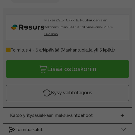
Maksa 29.17 €/kk 12 kuukauden ajan.
Kokonaissumma 344.5€, tod. vuosikorko 22.39%.
Lue lisää
Toimitus 4 - 6 arkipäivää
(Maahantuojalla yli 5 kpl)
Lisää ostoskoriin
Kysy vaihtotarjous
Katso yritysasiakkaan maksuvaihtoehdot
Toimituskulut: