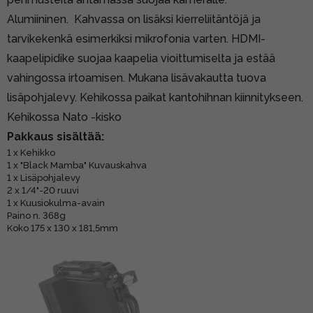
Alumiininen. Kahvassa on lisäksi kierreliitäntöjä ja
tarvikekenkä esimerkiksi mikrofonia varten. HDMI-
kaapelipidike suojaa kaapelia vioittumiselta ja estää
vahingossa irtoamisen. Mukana lisävakautta tuova
lisäpohjalevy. Kehikossa paikat kantohihnan kiinnitykseen.
Kehikossa Nato -kisko
Pakkaus sisältää:
1 x Kehikko
1 x "Black Mamba" Kuvauskahva
1 x Lisäpohjalevy
2 x 1/4"-20 ruuvi
1 x Kuusiokulma-avain
Paino n. 368g
Koko 175 x 130 x 181,5mm