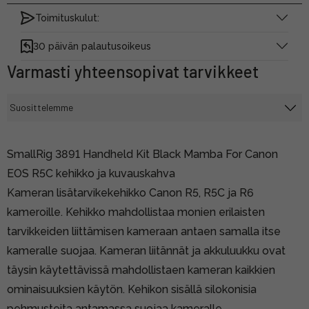
Toimituskulut:
30 päivän palautusoikeus
Varmasti yhteensopivat tarvikkeet
SmallRig 3891 Handheld Kit Black Mamba For Canon
EOS R5C kehikko ja kuvauskahva
Kameran lisätarvikekehikko Canon R5, R5C ja R6
kameroille. Kehikko mahdollistaa monien erilaisten
tarvikkeiden liittämisen kameraan antaen samalla itse
kameralle suojaa. Kameran liitännät ja akkuluukku ovat
täysin käytettävissä mahdollistaen kameran kaikkien
ominaisuuksien käytön. Kehikon sisällä silokonisia
pehmusteita antamassa suojaa kameralle.