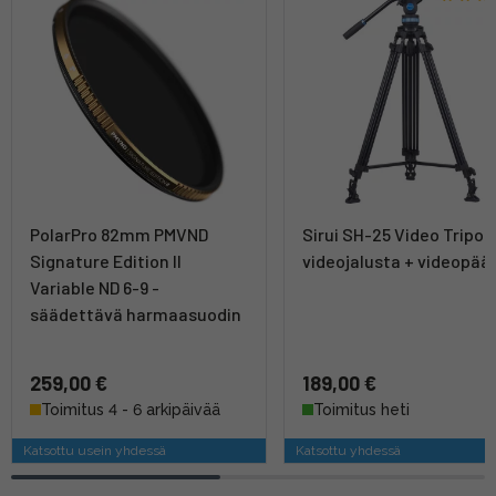
PolarPro 82mm PMVND
Sirui SH-25 Video Tripod
Signature Edition II
videojalusta + videopää
Variable ND 6-9 -
säädettävä harmaasuodin
259,00 €
189,00 €
Toimitus 4 - 6 arkipäivää
Toimitus heti
Katsottu usein yhdessä
Katsottu yhdessä