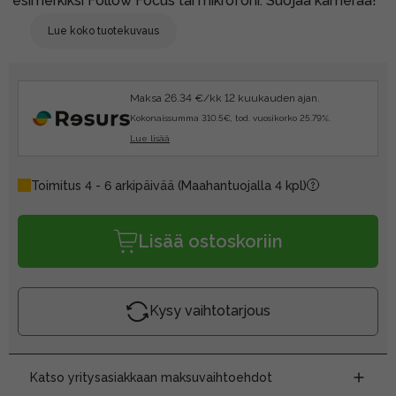
esimerkiksi Follow Focus tai mikrofoni. Suojaa kameraa!
Lue koko tuotekuvaus
Maksa 26.34 €/kk 12 kuukauden ajan.
Kokonaissumma 310.5€, tod. vuosikorko 25.79%.
Lue lisää
Toimitus 4 - 6 arkipäivää
(Maahantuojalla 4 kpl)
Lisää ostoskoriin
Kysy vaihtotarjous
Katso yritysasiakkaan maksuvaihtoehdot