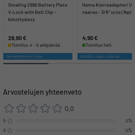
Smallrig 2990 Battery Plate
Hama Kierreadapteri 1/
V-Lock with Belt Clip -
naaras - 3/8" uros (1kpl)
kiinnityslevy
29,90 €
4,90 €
Toimitus 4 - 6 arkipäivää
Toimitus heti
Samankaltainen tuote
Katsottu usein yhdessä
Arvostelujen yhteenveto
0,0
5
0%
4
0%