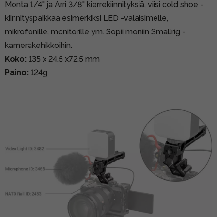
Monta 1/4" ja Arri 3/8" kierrekiinnityksiä, viisi cold shoe -
kiinnityspaikkaa esimerkiksi LED -valaisimelle,
mikrofonille, monitorille ym. Sopii moniin Smallrig -
kamerakehikkoihin.
Koko:
135 x 24.5 x72,5 mm
Paino:
124g