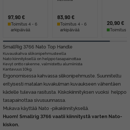
97,90 €
83,90 €
20,90 €
Toimitus 4 - 6
Toimitus 4 - 6
arkipäivää
arkipäivää
Toimitus h
SmallRig 3766 Nato Top Handle
Kuvauskahva silikonipehmusteella
Nato kiinnityksellä on helppo tasapainottaa
Kevyt ontto rakenne, valmistettu alumiinista
Kantavuus 10kg.
Ergonomisessa kahvassa silikonipehmuste. Suunniteltu
erityisesti matalan kuvakulman kuvaukseen vähentäen
kädelle tulevaa rasitusta. Kiskokiinnityksen vuoksi helppo
tasapainottaa sivusuunnassa.
Mukava käyttää Nato -pikakiinnityksellä.
Huom! Smallrig 3766 vaatii kiinnitystä varten Nato-
kiskon.