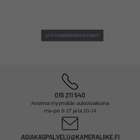
JÄTÄ ENSIMMÄINEN KYSYMYS
015 211 540
Avoinna myymälän aukioloaikoina
ma-pe 9-17 ja la 10-14
ASIAKASPALVELU@KAMERALIIKE.FI