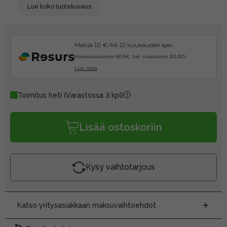
Lue koko tuotekuvaus
Maksa 10 €/kk 12 kuukauden ajan.
Kokonaissumma 66.9€, tod. vuosikorko 151.81%.
Lue lisää
Toimitus heti
(Varastossa 3 kpl)
Lisää ostoskoriin
Kysy vaihtotarjous
Katso yritysasiakkaan maksuvaihtoehdot