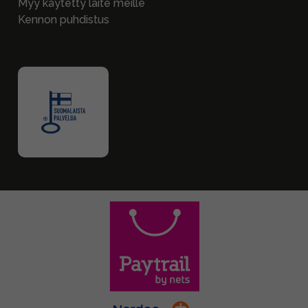
Myy käytetty laite meille
Kennon puhdistus