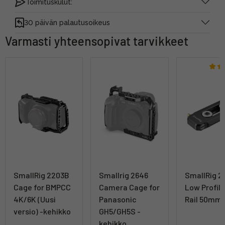
Toimituskulut:
30 päivän palautusoikeus
Varmasti yhteensopivat tarvikkeet
SmallRig 2203B
Smallrig 2646
SmallRig 2
Cage for BMPCC
Camera Cage for
Low Profil
4K/6K (Uusi
Panasonic
Rail 50mm 
versio) -kehikko
GH5/GH5S -
kehikko