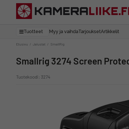
Tuotteet
Myy ja vaihda
Tarjoukset
Artikkelit
Etusivu
/
Jalustat
/
SmallRig
Smallrig 3274 Screen Prote
Tuotekoodi: 3274