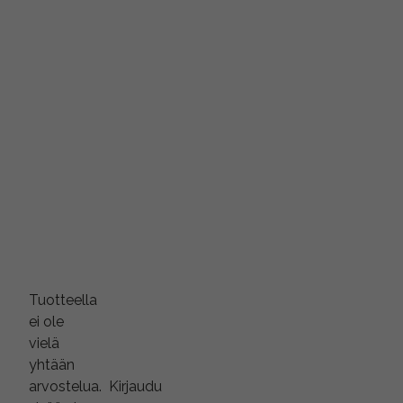
Tuotteella
ei ole
vielä
yhtään
arvostelua.
Kirjaudu