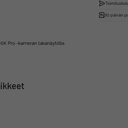
Toimituskulu
30 päivän p
6K Pro -kameran takanäytölle.
ikkeet