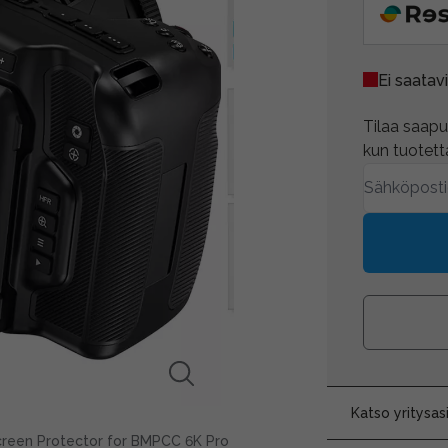
Ei saatavi
Tilaa saapum
kun tuotetta
Katso yritysa
creen Protector for BMPCC 6K Pro