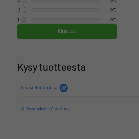
2
0%
1
0%
Kirjaudu
Kysy tuotteesta
Arvostelut tarjoaa
0 Kysymykset \ 0 Vastaukset