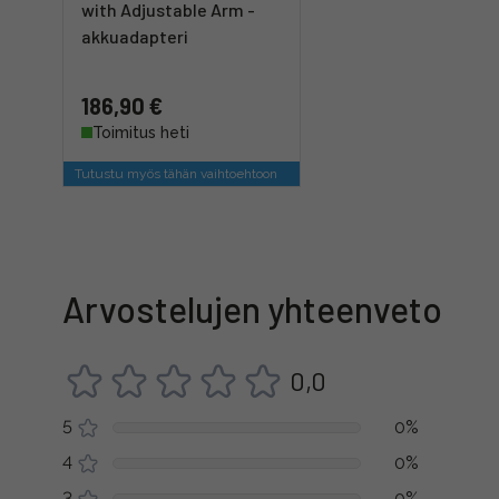
with Adjustable Arm -
akkuadapteri
186,90 €
Toimitus heti
Tutustu myös tähän vaihtoehtoon
Arvostelujen yhteenveto
0,0
5
0%
4
0%
3
0%