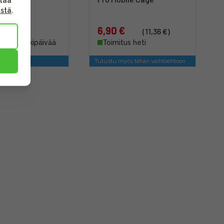
ttaa
ästä
.
€
6,90 €
(11,36 €)
s 4 - 6 arkipäivää
Toimitus heti
nen tuote
Tutustu myös tähän vaihtoehtoon