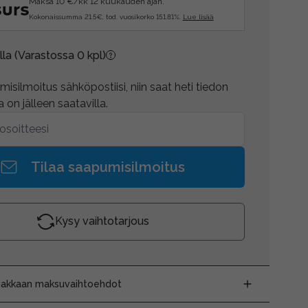
Maksa 10 €/kk 12 kuukauden ajan.
Kokonaissumma 21.5€, tod. vuosikorko 151.81%.
Lue lisää
lla
(Varastossa 0 kpl)
isilmoitus sähköpostiisi, niin saat heti tiedon
 on jälleen saatavilla.
Tilaa saapumisilmoitus
Kysy vaihtotarjous
siakkaan maksuvaihtoehdot