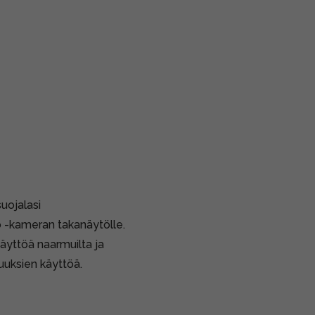
uojalasi
 -kameran takanäytölle.
äyttöä naarmuilta ja
suuksien käyttöä.