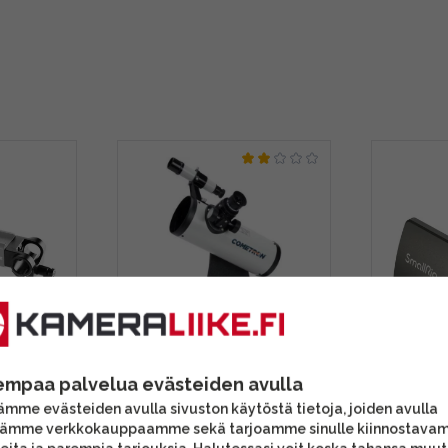
5mm Rod
Celestron Cometron
Smallrig
empaa palvelua evästeiden avulla
Firstscope aloittelijan
Power B
mme evästeiden avulla sivuston käytöstä tietoja, joiden avulla
tähtikaukoputki
tämme verkkokauppaamme sekä tarjoamme sinulle kiinnostava