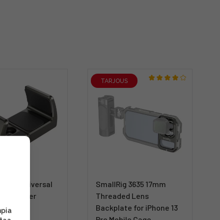
TARJOUS
 2790 Universal
SmallRig 3635 17mm
ank Holder
Threaded Lens
Backplate for iPhone 13
mpia
Pro Mobile Cage