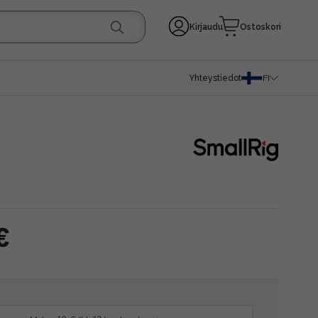
Kirjaudu
Ostoskori
Yhteystiedot
FI
€