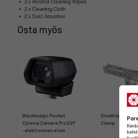
2 x Alcohol Cleaning Wipes
2 x Cleaning Cloth
2 x Dust Absorber
Osta myös
Blackmagic Pocket
Smallrig 1995 1
Par
Cinema Camera Pro EVF
Clamp
Kerää
-elektroninen etsin
kehi