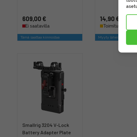
tuott
asetu
609,00 €
14,90 €
Ei saatavilla
Toimitus 4 - 6 ar
Tämä saattaa kiinnostaa
Myyty lähes aina yhde
Smallrig 3204 V-Lock
Battery Adapter Plate