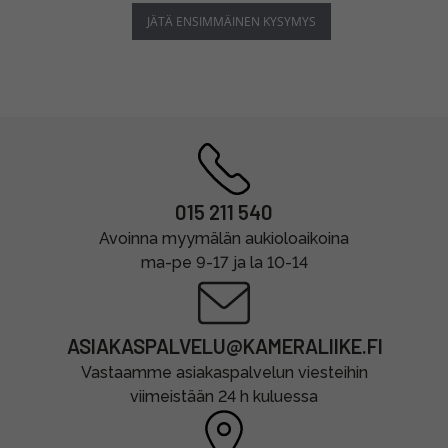
JÄTÄ ENSIMMÄINEN KYSYMYS
015 211 540
Avoinna myymälän aukioloaikoina
ma-pe 9-17 ja la 10-14
ASIAKASPALVELU@KAMERALIIKE.FI
Vastaamme asiakaspalvelun viesteihin
viimeistään 24 h kuluessa