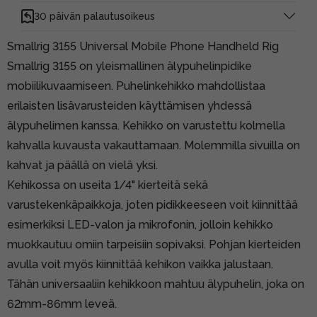
30 päivän palautusoikeus
Smallrig 3155 Universal Mobile Phone Handheld Rig
Smallrig 3155 on yleismallinen älypuhelinpidike
mobiilikuvaamiseen. Puhelinkehikko mahdollistaa
erilaisten lisävarusteiden käyttämisen yhdessä
älypuhelimen kanssa. Kehikko on varustettu kolmella
kahvalla kuvausta vakauttamaan. Molemmilla sivuilla on
kahvat ja päällä on vielä yksi.
Kehikossa on useita 1/4" kierteitä sekä
varustekenkäpaikkoja, joten pidikkeeseen voit kiinnittää
esimerkiksi LED-valon ja mikrofonin, jolloin kehikko
muokkautuu omiin tarpeisiin sopivaksi. Pohjan kierteiden
avulla voit myös kiinnittää kehikon vaikka jalustaan.
Tähän universaaliin kehikkoon mahtuu älypuhelin, joka on
62mm-86mm leveä.