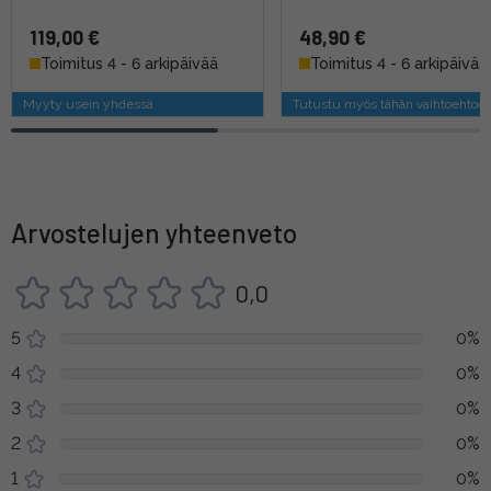
119,00 €
48,90 €
Toimitus 4 - 6 arkipäivää
Toimitus 4 - 6 arkipäivää
Myyty usein yhdessä
Tutustu myös tähän vaihtoehtoo
Arvostelujen yhteenveto
0,0
5
0%
4
0%
3
0%
2
0%
1
0%