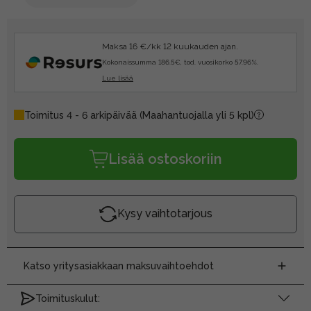
Maksa 16 €/kk 12 kuukauden ajan.
Kokonaissumma 186.5€, tod. vuosikorko 57.96%.
Lue lisää
Toimitus 4 - 6 arkipäivää
(Maahantuojalla yli 5 kpl)
Lisää ostoskoriin
Kysy vaihtotarjous
Katso yritysasiakkaan maksuvaihtoehdot
Toimituskulut: