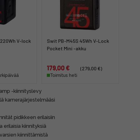
 220Wh V-lock
Swit PB-M45S 45Wh V-Lock
Pocket Mini -akku
179,00 €
(279,00 €)
arkipäivää
Toimitus heti
amp -kiinnityslevy
llä kamerajärjestelmääsi
nität pidikkeen erilaisiin
erilaisia kiinnityksiä
varsien kiinnittämistä