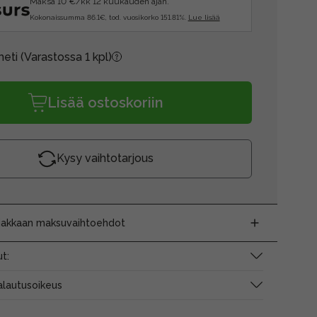
Maksa 10 €/kk 12 kuukauden ajan.
Kokonaissumma 86.1€, tod. vuosikorko 151.81%.
Lue lisää
heti
(Varastossa 1 kpl)
Lisää ostoskoriin
Kysy vaihtotarjous
siakkaan maksuvaihtoehdot
t:
alautusoikeus