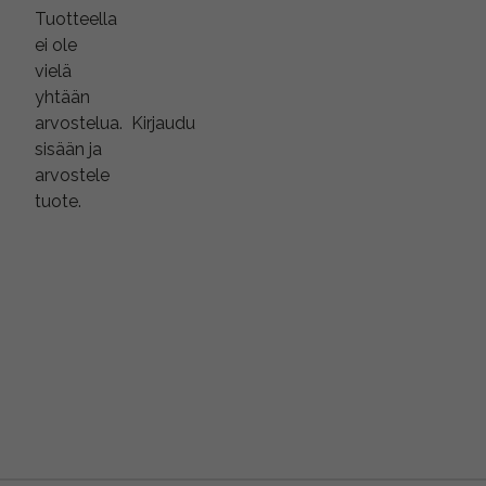
Tuotteella
ei ole
vielä
yhtään
arvostelua.
Kirjaudu
sisään ja
arvostele
tuote.