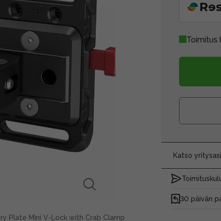
Toimitus 
Katso yritysa
Toimituskulu
30 päivän p
ery Plate Mini V-Lock with Crab Clamp