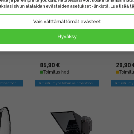
eita ja parempia tarjouksia. Halutessasi voit koska tahansa muu
ksiasi sivun alalaidan evästeiden asetukset -linkistä. Lue lisää
t
Vain välttämättömät evästeet
Lock
Smallrig 2991 V-Lock
Smallrig
Battery Plate with
Plate V-
Hyväksy
elmä
Adjustable Arm
Clip -kii
85,90 €
29,90 
Toimitus heti
Toimitu
ihtoehtoon
Tutustu myös tähän vaihtoehtoon
Tutustu myö