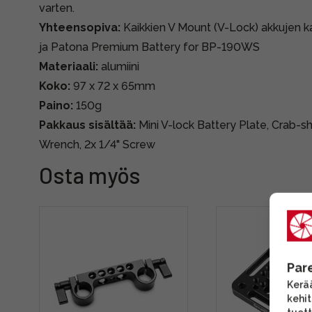
varten.
Yhteensopiva:
Kaikkien V Mount (V-Lock) akkujen ka
ja Patona Premium Battery for BP-190WS
Materiaali:
alumiini
Koko:
97 x 72 x 65mm
Paino:
150g
Pakkaus sisältää:
Mini V-lock Battery Plate, Crab-s
Wrench, 2x 1/4" Screw
Osta myös
Par
Kerää
kehi