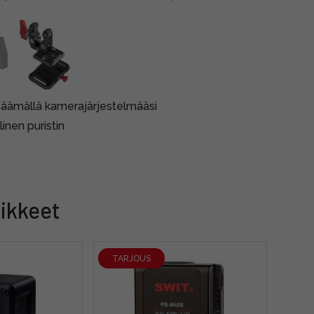
lisäämällä kamerajärjestelmääsi
inen puristin
ikkeet
TARJOUS