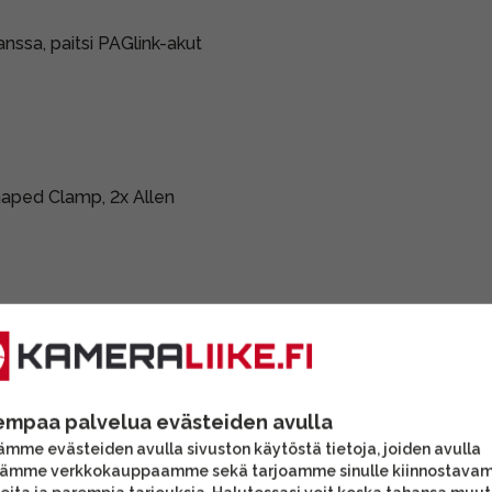
nssa, paitsi PAGlink-akut
haped Clamp, 2x Allen
empaa palvelua evästeiden avulla
mme evästeiden avulla sivuston käytöstä tietoja, joiden avulla
tämme verkkokauppaamme sekä tarjoamme sinulle kiinnostava