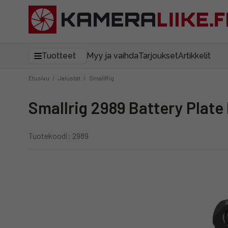
Tuotteet
Myy ja vaihda
Tarjoukset
Artikkelit
Etusivu
/
Jalustat
/
SmallRig
Smallrig 2989 Battery Plat
Tuotekoodi: 2989