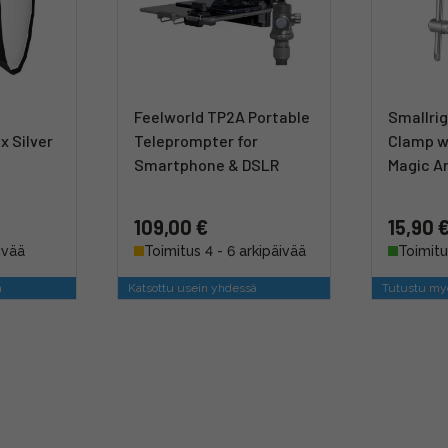
Feelworld TP2A Portable
Smallrig
x Silver
Teleprompter for
Clamp w
Smartphone & DSLR
Magic Ar
109,00 €
15,90 
ivää
Toimitus 4 - 6 arkipäivää
Toimitu
ä
Katsottu usein yhdessä
Tutustu myö