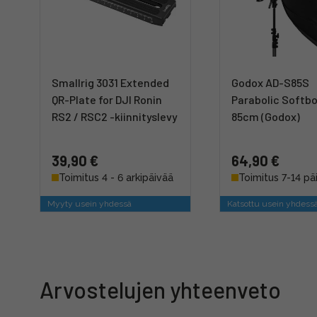
Smallrig 3031 Extended
Godox AD-S85S
QR-Plate for DJI Ronin
Parabolic Softbo
RS2 / RSC2 -kiinnityslevy
85cm (Godox)
39,90 €
64,90 €
Toimitus 4 - 6 arkipäivää
Toimitus 7-14 pä
Myyty usein yhdessä
Katsottu usein yhdess
Arvostelujen yhteenveto