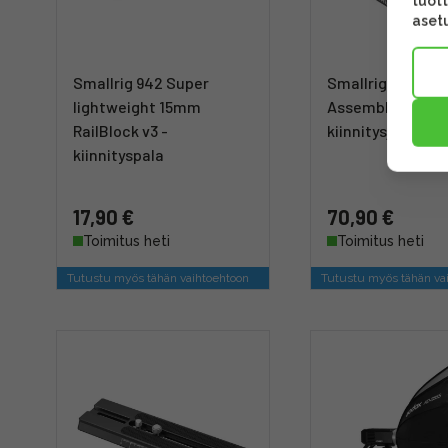
tuott
asetu
Smallrig 942 Super
Smallrig 1846 V-
lightweight 15mm
Assembly Kit -
RailBlock v3 -
kiinnitysjärjest
kiinnityspala
17,90 €
70,90 €
Toimitus heti
Toimitus heti
Tutustu myös tähän vaihtoehtoon
Tutustu myös tähän va