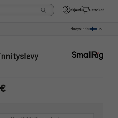
Kirjaudu
Ostoskori
Yhteystiedot
FI
innityslevy
 €