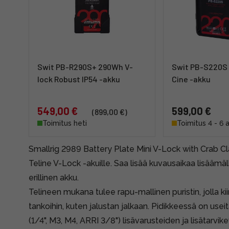
Swit PB-R290S+ 290Wh V-
Swit PB-S220S
lock Robust IP54 -akku
Cine -akku
549,00 €
599,00 €
(899,00 €)
Toimitus heti
Toimitus 4 - 6 
Smallrig 2989 Battery Plate Mini V-Lock with Crab Cl
Teline V-Lock -akuille. Saa lisää kuvausaikaa lisäämä
erillinen akku.
Telineen mukana tulee rapu-mallinen puristin, jolla kiin
tankoihin, kuten jalustan jalkaan. Pidikkeessä on useita 
(1/4", M3, M4, ARRI 3/8") lisävarusteiden ja lisätarvike