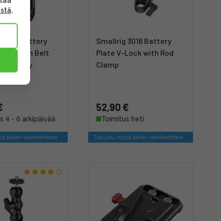
ttaa
ästä
.
 2990 Battery
Smallrig 3016 Battery
Lock with Belt
Plate V-Lock with Rod
nnityslevy
Clamp
€
52,90 €
s 4 - 6 arkipäivää
Toimitus heti
s tähän vaihtoehtoon
Tutustu myös tähän vaihtoehtoon