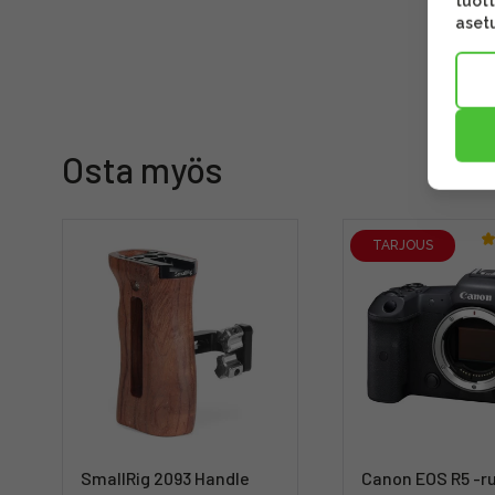
tuott
asetu
Osta myös
TARJOUS
SmallRig 2093 Handle
Canon EOS R5 -r