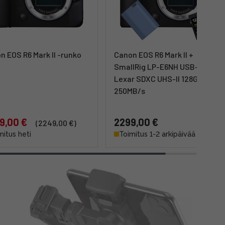
n EOS R6 Mark II -runko
Canon EOS R6 Mark II +
SmallRig LP-E6NH USB-C +
Lexar SDXC UHS-II 128GB
250MB/s
9,00 €
2299,00 €
(2249,00 €)
mitus heti
Toimitus 1-2 arkipäivää