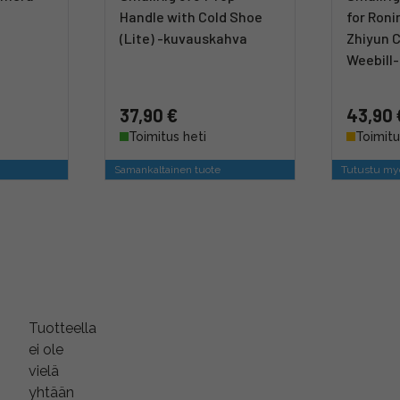
Handle with Cold Shoe
for Roni
(Lite) -kuvauskahva
Zhiyun C
Weebill
37,90 €
43,90 
Toimitus heti
Toimitu
Samankaltainen tuote
Tutustu myö
Tuotteella
ei ole
vielä
yhtään