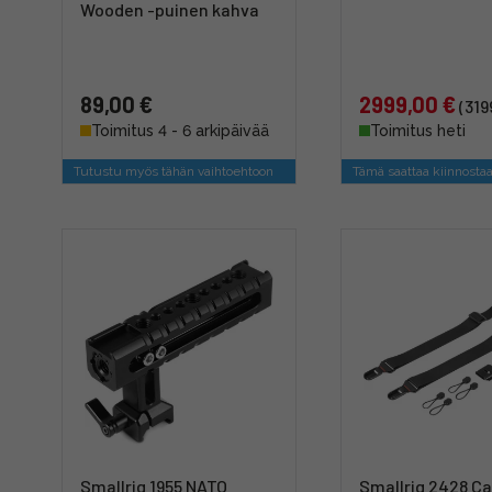
Wooden -puinen kahva
89,00 €
2999,00 €
(319
Toimitus 4 - 6 arkipäivää
Toimitus heti
Tutustu myös tähän vaihtoehtoon
Tämä saattaa kiinnosta
Smallrig 1955 NATO
Smallrig 2428 C