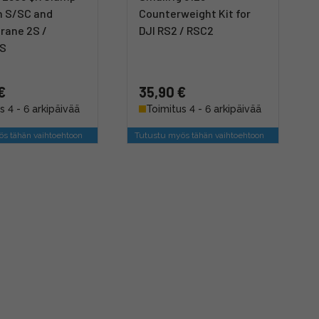
n S/SC and
Counterweight Kit for
rane 2S /
DJI RS2 / RSC2
-S
€
35,90 €
s 4 - 6 arkipäivää
Toimitus 4 - 6 arkipäivää
s tähän vaihtoehtoon
Tutustu myös tähän vaihtoehtoon