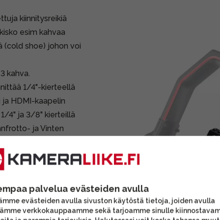
tuja kiinnitysreikiä
kisko esim kahvaa
 (cold shoe) johon voi
93 kahva.
ittää 1/4"-kierteellä
si ja HDMI-kaapelin
/4" ja 3/8" kierteillä
anfrotto- ja Vinten
 II:lle
Smallrig 4159
.
empaa palvelua evästeiden avulla
seen ostettavia
mme evästeiden avulla sivuston käytöstä tietoja, joiden avulla
tämme verkkokauppaamme sekä tarjoamme sinulle kiinnostava