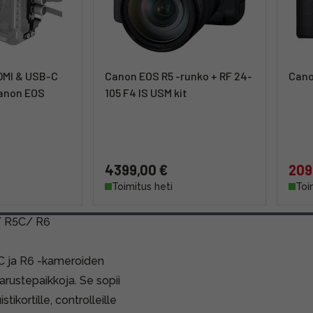
HDMI & USB-C
Canon EOS R5 -runko + RF 24-
Cano
anon EOS
105 F4 IS USM kit
4399,00 €
209
Toimitus heti
Toi
/ R5C/ R6
 ja R6 -kameroiden
rustepaikkoja. Se sopii
ikortille, controlleille