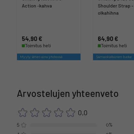
Action -kahva
Shoulder Strap -
olkahihna
54,90 €
64,90 €
Toimitus heti
Toimitus heti
Myyty lähes aina yhdessä
Samankaltainen tuote
Arvostelujen yhteenveto
0,0
5
0%