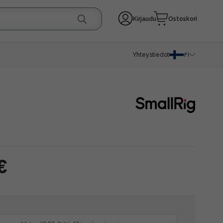
Kirjaudu
Ostoskori
Yhteystiedot
FI
€