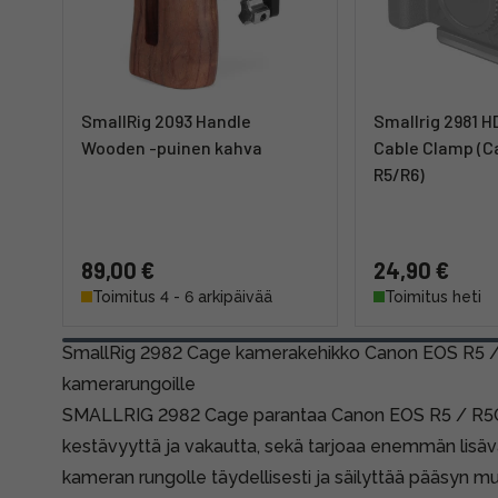
SmallRig 2093 Handle
Smallrig 2981 
Wooden -puinen kahva
Cable Clamp (C
R5/R6)
89,00 €
24,90 €
Toimitus 4 - 6 arkipäivää
Toimitus heti
SmallRig 2982 Cage kamerakehikko Canon EOS R5 
kamerarungoille
SMALLRIG 2982 Cage parantaa Canon EOS R5 / R5C
kestävyyttä ja vakautta, sekä tarjoaa enemmän lisäva
kameran rungolle täydellisesti ja säilyttää pääsyn muist