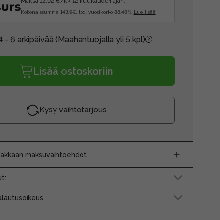
Maksa 12.92 €/kk 12 kuukauden ajan.
Kokonaissumma 143.9€, tod. vuosikorko 88.48%.
Lue lisää
4 - 6 arkipäivää
(Maahantuojalla yli 5 kpl)
Lisää ostoskoriin
Kysy vaihtotarjous
siakkaan maksuvaihtoehdot
t:
alautusoikeus