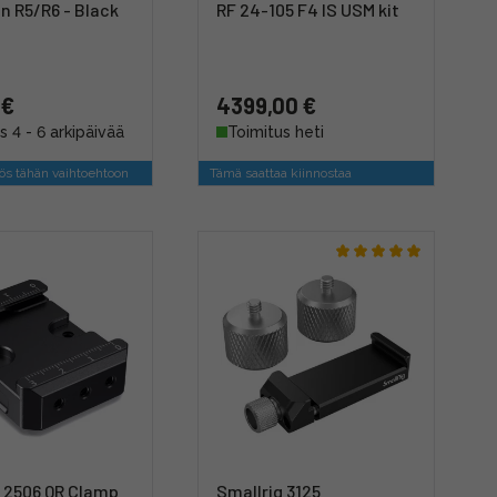
n R5/R6 - Black
RF 24-105 F4 IS USM kit
 €
4399,00 €
s 4 - 6 arkipäivää
Toimitus heti
s tähän vaihtoehtoon
Tämä saattaa kiinnostaa
g 2506 QR Clamp
Smallrig 3125