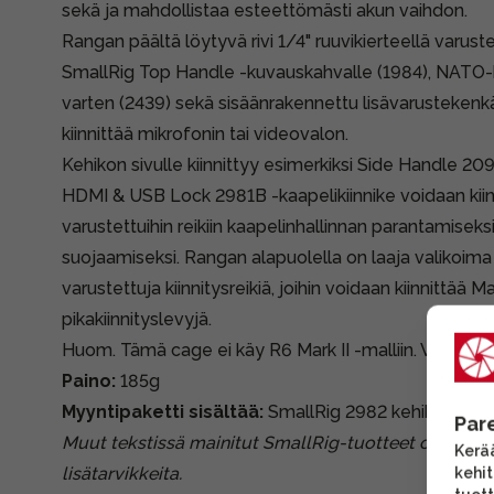
sekä ja mahdollistaa esteettömästi akun vaihdon.
Rangan päältä löytyvä rivi 1/4" ruuvikierteellä varustet
SmallRig Top Handle -kuvauskahvalle (1984), NATO-
varten (2439) sekä sisäänrakennettu lisävarustekenkä
kiinnittää mikrofonin tai videovalon.
Kehikon sivulle kiinnittyy esimerkiksi Side Handle 20
HDMI & USB Lock 2981B -kaapelikiinnike voidaan kiinn
varustettuihin reikiin kaapelinhallinnan parantamisek
suojaamiseksi. Rangan alapuolella on laaja valikoima 1
varustettuja kiinnitysreikiä, joihin voidaan kiinnittää M
pikakiinnityslevyjä.
Huom. Tämä cage ei käy R6 Mark II -malliin. Valitse R6
Paino:
185g
Myyntipaketti sisältää:
SmallRig 2982 kehikko.
Par
Muut tekstissä mainitut SmallRig-tuotteet ovat erik
Kerää
lisätarvikkeita.
kehi