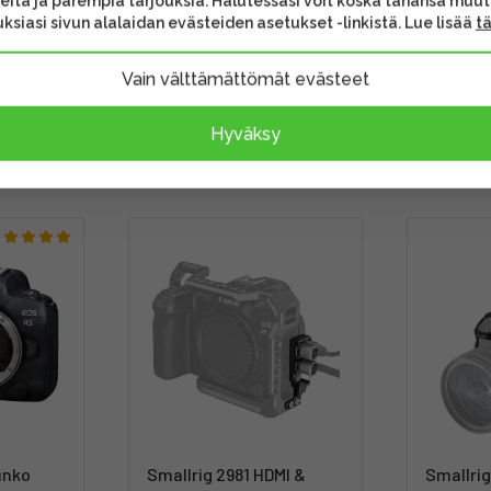
eita ja parempia tarjouksia. Halutessasi voit koska tahansa muu
ksiasi sivun alalaidan evästeiden asetukset -linkistä. Lue lisää
t
Vain välttämättömät evästeet
Hyväksy
unko
Smallrig 2981 HDMI &
Smallrig