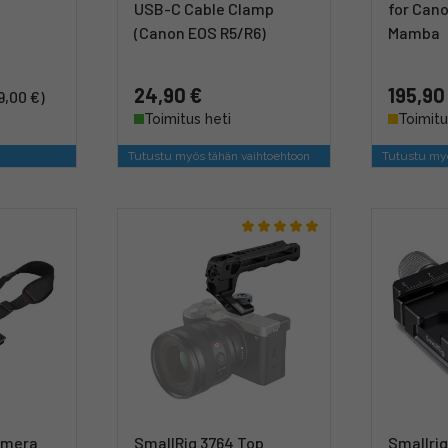
USB-C Cable Clamp
for Cano
(Canon EOS R5/R6)
Mamba
24,90 €
195,90
9,00 €)
Toimitus heti
Toimitu
a
Tutustu myös tähän vaihtoehtoon
Tutustu myö
amera
SmallRig 3764 Top
Smallri