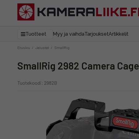
Tuotteet
Myy ja vaihda
Tarjoukset
Artikkelit
Etusivu
/
Jalustat
/
SmallRig
SmallRig 2982 Camera Cage 
Tuotekoodi: 2982B