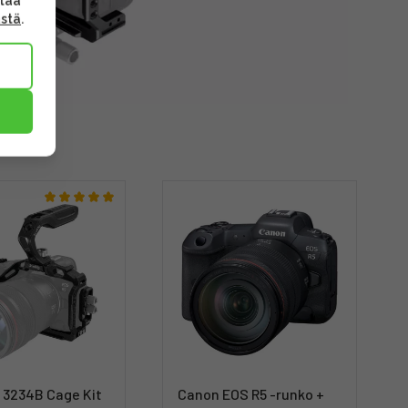
ttaa
ästä
.
 3234B Cage Kit
Canon EOS R5 -runko +