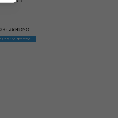
m -kiinnitin
€
s 4 - 6 arkipäivää
s tähän vaihtoehtoon