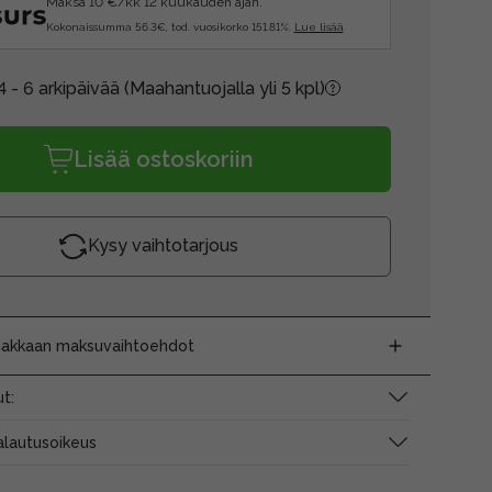
Maksa 10 €/kk 12 kuukauden ajan.
Kokonaissumma 56.3€, tod. vuosikorko 151.81%.
Lue lisää
4 - 6 arkipäivää
(Maahantuojalla yli 5 kpl)
Lisää ostoskoriin
Kysy vaihtotarjous
siakkaan maksuvaihtoehdot
t:
alautusoikeus