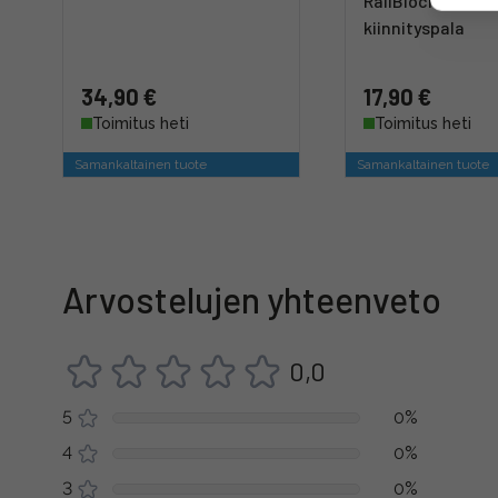
RailBlock v3 -
kiinnityspala
34,90 €
17,90 €
Toimitus heti
Toimitus heti
Samankaltainen tuote
Samankaltainen tuote
Arvostelujen yhteenveto
0,0
5
0%
4
0%
3
0%