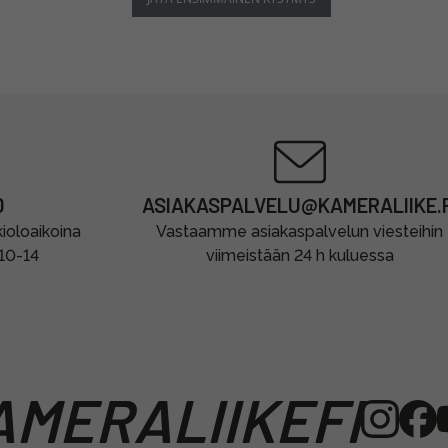
0
ASIAKASPALVELU@KAMERALIIKE.F
oloaikoina
Vastaamme asiakaspalvelun viesteihin
 10-14
viimeistään 24 h kuluessa
MERALIIKEFI