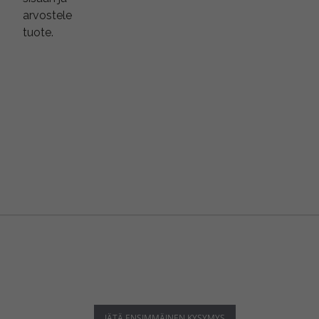
arvostele
tuote.
JÄTÄ ENSIMMÄINEN KYSYMYS