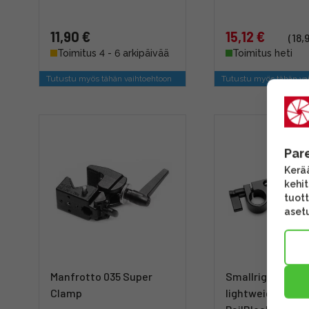
11,90 €
15,12 €
(18,
Toimitus 4 - 6 arkipäivää
Toimitus heti
Tutustu myös tähän vaihtoehtoon
Tutustu myös tähän va
Par
Kerää
kehi
tuott
asetu
Manfrotto 035 Super
Smallrig 942 Su
Clamp
lightweight 15m