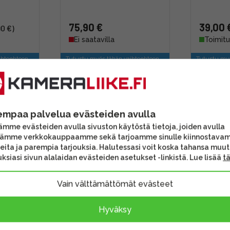
75,90 €
39,00 
90 €)
Ei saatavilla
Toimitu
ihtoehtoon
Tutustu myös tähän vaihtoehtoon
Tutustu myö
empaa palvelua evästeiden avulla
mme evästeiden avulla sivuston käytöstä tietoja, joiden avulla
tämme verkkokauppaamme sekä tarjoamme sinulle kiinnostava
eita ja parempia tarjouksia. Halutessasi voit koska tahansa muu
ksiasi sivun alalaidan evästeiden asetukset -linkistä. Lue lisää
t
Vain välttämättömät evästeet
per
Smallrig 2058 2x Super
Smallrig
Hyväksy
m
Clamp -puristimet
Clamp w