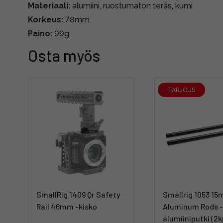
Materiaali:
alumiini, ruostumaton teräs, kumi
Korkeus:
78mm
Paino:
99g
Osta myös
TARJOUS
SmallRig 1409 Qr Safety
Smallrig 1053 1
Rail 46mm -kisko
Aluminum Rods 
alumiiniputki (2k