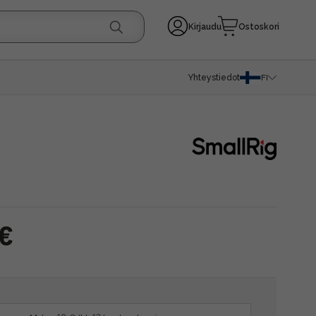
Kirjaudu
Ostoskori
Yhteystiedot
FI
 €