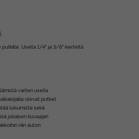
 putkille. Useita 1/4" ja 3/8" kierteitä
ttämistä varten useita
lkaisijalla olevat putket.
tää luisumista sekä
lisä jokaisen kuvaajan
ikkoihin niin auton