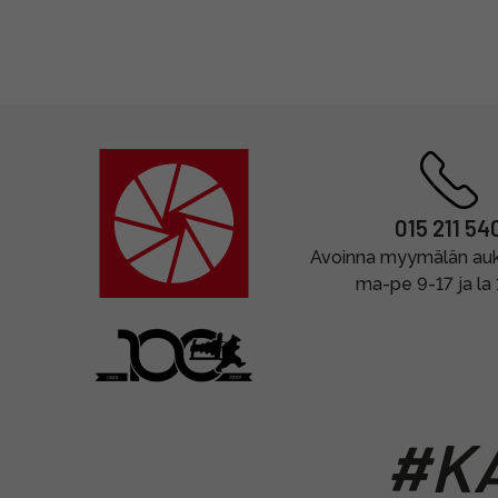
015 211 54
Avoinna myymälän auki
ma-pe 9-17 ja la
#KA