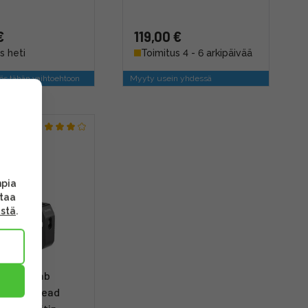
€
119,00 €
s heti
Toimitus 4 - 6 arkipäivää
s tähän vaihtoehtoon
Myyty usein yhdessä
mpia
ttaa
ästä
.
 2164 Crab
ith Ballhead