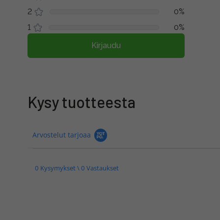
2
0%
1
0%
Kirjaudu
Kysy tuotteesta
Arvostelut tarjoaa
0 Kysymykset \ 0 Vastaukset