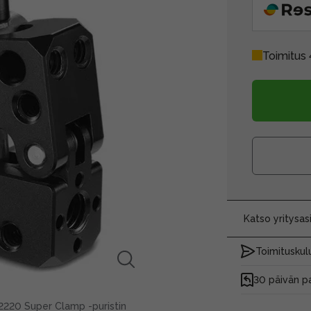
Toimitus 
Katso yritysa
Toimituskulu
30 päivän p
 2220 Super Clamp -puristin