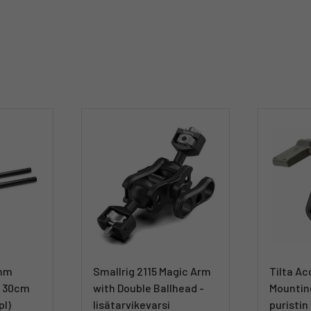
5mm
Smallrig 2115 Magic Arm
Tilta A
- 30cm
with Double Ballhead -
Mountin
pl)
lisätarvikevarsi
puristin