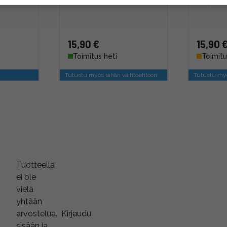
Magic Ar
15,90 €
15,90 
Toimitus heti
Toimitu
Tutustu myös tähän vaihtoehtoon
Tutustu myö
Tuotteella
ei ole
vielä
yhtään
arvostelua.
Kirjaudu
sisään ja